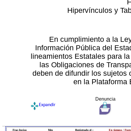
F
Hipervínculos y Ta
En cumplimiento a la Le
Información Pública del Esta
lineamientos Estatales para la
las Obligaciones de Transp
deben de difundir los sujetos 
en la Plataforma 
Denuncia
Expandir
Frac-Inciso
Mes
Registrado el :
En tiempo / Fuer