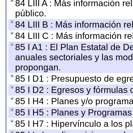
84 LIII A : Más información r
público.
84 LIII B : Más información r
84 LIII C : Más información r
85 I A1 : El Plan Estatal de D
anuales sectoriales y las mo
propongan.
85 I D1 : Presupuesto de egr
85 I D2 : Egresos y fórmulas d
85 I H4 : Planes y/o programa
85 I H5 : Planes y Programas 
85 I H7 : Hipervínculo a los 