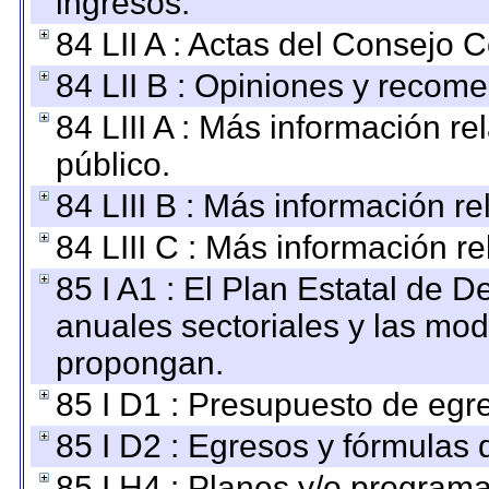
ingresos.
84 LII A : Actas del Consejo C
84 LII B : Opiniones y recom
84 LIII A : Más información r
público.
84 LIII B : Más información r
84 LIII C : Más información r
85 I A1 : El Plan Estatal de D
anuales sectoriales y las mo
propongan.
85 I D1 : Presupuesto de egr
85 I D2 : Egresos y fórmulas d
85 I H4 : Planes y/o programa