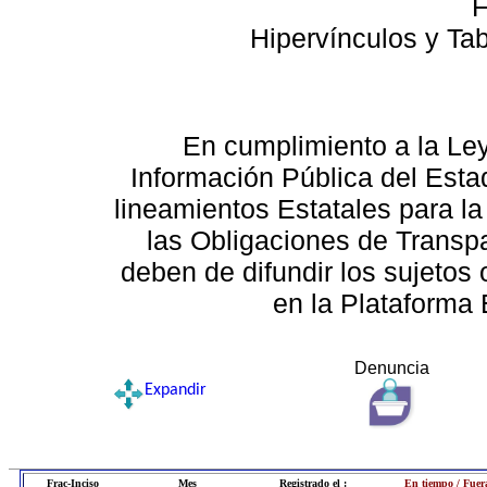
F
Hipervínculos y Ta
En cumplimiento a la Le
Información Pública del Esta
lineamientos Estatales para la
las Obligaciones de Transp
deben de difundir los sujetos 
en la Plataforma 
Denuncia
Expandir
Frac-Inciso
Mes
Registrado el :
En tiempo / Fuer