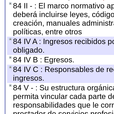
84 II - : El marco normativo a
deberá incluirse leyes, códig
creación, manuales administrat
políticas, entre otros
84 IV A : Ingresos recibidos p
obligado.
84 IV B : Egresos.
84 IV C : Responsables de reci
ingresos.
84 V - : Su estructura orgáni
permita vincular cada parte de
responsabilidades que le cor
prestador de servicios profes