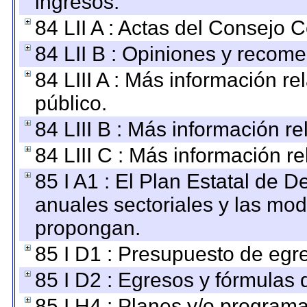
ingresos.
84 LII A : Actas del Consejo C
84 LII B : Opiniones y recom
84 LIII A : Más información r
público.
84 LIII B : Más información r
84 LIII C : Más información r
85 I A1 : El Plan Estatal de D
anuales sectoriales y las mo
propongan.
85 I D1 : Presupuesto de egr
85 I D2 : Egresos y fórmulas d
85 I H4 : Planes y/o programa