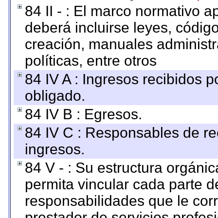
84 II - : El marco normativo a
deberá incluirse leyes, códig
creación, manuales administrat
políticas, entre otros
84 IV A : Ingresos recibidos p
obligado.
84 IV B : Egresos.
84 IV C : Responsables de reci
ingresos.
84 V - : Su estructura orgáni
permita vincular cada parte de
responsabilidades que le cor
prestador de servicios profes