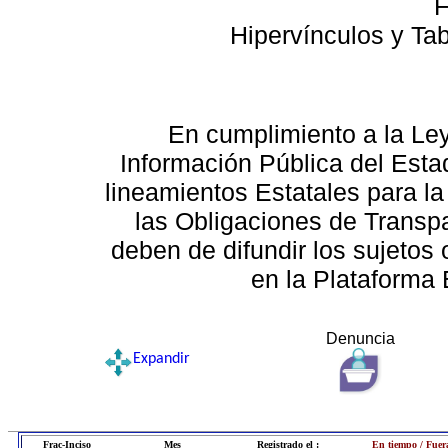
F
Hipervínculos y Ta
En cumplimiento a la Le
Información Pública del Esta
lineamientos Estatales para la
las Obligaciones de Transp
deben de difundir los sujetos 
en la Plataforma 
Denuncia
Expandir
Frac-Inciso
Mes
Registrado el :
En tiempo / Fuer