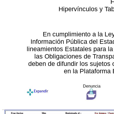
F
Hipervínculos y Ta
En cumplimiento a la Le
Información Pública del Esta
lineamientos Estatales para la
las Obligaciones de Transp
deben de difundir los sujetos 
en la Plataforma 
Denuncia
Expandir
Frac-Inciso
Mes
Registrado el :
En tiempo / Fuer