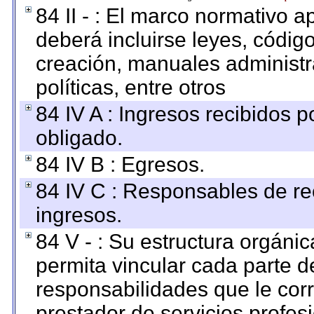
84 II - : El marco normativo a
deberá incluirse leyes, códig
creación, manuales administrat
políticas, entre otros
84 IV A : Ingresos recibidos p
obligado.
84 IV B : Egresos.
84 IV C : Responsables de reci
ingresos.
84 V - : Su estructura orgáni
permita vincular cada parte de
responsabilidades que le cor
prestador de servicios profes