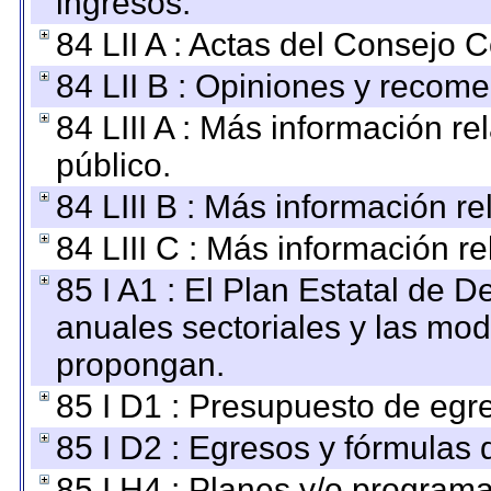
ingresos.
84 LII A : Actas del Consejo C
84 LII B : Opiniones y recom
84 LIII A : Más información r
público.
84 LIII B : Más información r
84 LIII C : Más información r
85 I A1 : El Plan Estatal de D
anuales sectoriales y las mo
propongan.
85 I D1 : Presupuesto de egr
85 I D2 : Egresos y fórmulas d
85 I H4 : Planes y/o programa