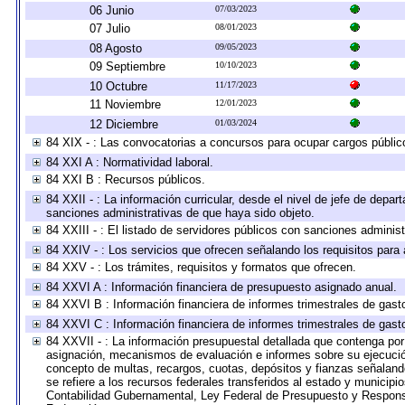
06 Junio
07/03/2023
07 Julio
08/01/2023
08 Agosto
09/05/2023
09 Septiembre
10/10/2023
10 Octubre
11/17/2023
11 Noviembre
12/01/2023
12 Diciembre
01/03/2024
84 XIX - : Las convocatorias a concursos para ocupar cargos públic
84 XXI A : Normatividad laboral.
84 XXI B : Recursos públicos.
84 XXII - : La información curricular, desde el nivel de jefe de depar
sanciones administrativas de que haya sido objeto.
84 XXIII - : El listado de servidores públicos con sanciones administ
84 XXIV - : Los servicios que ofrecen señalando los requisitos para 
84 XXV - : Los trámites, requisitos y formatos que ofrecen.
84 XXVI A : Información financiera de presupuesto asignado anual.
84 XXVI B : Información financiera de informes trimestrales de gast
84 XXVI C : Información financiera de informes trimestrales de gast
84 XXVII - : La información presupuestal detallada que contenga por 
asignación, mecanismos de evaluación e informes sobre su ejecución
concepto de multas, recargos, cuotas, depósitos y fianzas señalando 
se refiere a los recursos federales transferidos al estado y municip
Contabilidad Gubernamental, Ley Federal de Presupuesto y Responsa