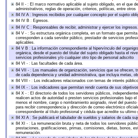
84 II - : El marco normativo aplicable al sujeto obligado, en el que
administrativos, reglas de operación, criterios, políticas, entre otros
84 IV A : Ingresos recibidos por cualquier concepto por el sujeto obl
84 IV B : Egresos.
84 IV C : Responsables de recibir, administrar y ejercer los ingresos
84 V - : Su estructura orgánica completa, en un formato que permita 
corresponden a cada servidor público, prestador de servicios profes
aplicables.
84 V B : La información correspondiente al hipervínculo del organigra
orgánica, desde el puesto del titular del sujeto obligado hasta el ni
servicios profesionales y/o cualquier otro tipo de personal adscrito
84 VI - : Las facultades de cada área.
84 VII - : Los manuales de organización, servicios que se ofrecen, 
de cada dependencia y unidad administrativa, que incluya metas, obj
84 VIII - : Los indicadores relacionados con temas de interés públi
84 IX - : Los indicadores que permitan rendir cuenta de sus objetivo
84 X - : El directorio de todos los servidores públicos, independien
realicen actos de autoridad o presten servicios profesionales bajo el
menos el nombre, cargo o nombramiento asignado, nivel del puesto en
para recibir correspondencia y dirección de correo electrónico oficia
correspondiente al título profesional y cédula que acredite su ultimo
84 XI A : Se publicará el tabulador de sueldos y salarios de cada su
84 XI - : La remuneración bruta y neta de todos los servidores públ
prestaciones, gratificaciones, primas, comisiones, dietas, bonos, e
remuneración.