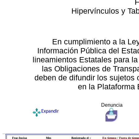
F
Hipervínculos y Ta
En cumplimiento a la Le
Información Pública del Esta
lineamientos Estatales para la
las Obligaciones de Transp
deben de difundir los sujetos 
en la Plataforma 
Denuncia
Expandir
Frac-Inciso
Mes
Registrado el :
En tiempo / Fuera de tiem