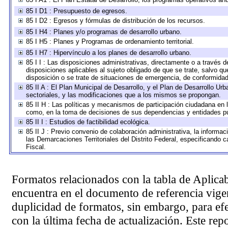
85 I D1 : Presupuesto de egresos.
85 I D2 : Egresos y fórmulas de distribución de los recursos.
85 I H4 : Planes y/o programas de desarrollo urbano.
85 I H5 : Planes y Programas de ordenamiento territorial.
85 I H7 : Hipervínculo a los planes de desarrollo urbano.
85 I I : Las disposiciones administrativas, directamente o a través 
disposiciones aplicables al sujeto obligado de que se trate, salvo q
disposición o se trate de situaciones de emergencia, de conformida
85 II A : El Plan Municipal de Desarrollo, y el Plan de Desarrollo U
sectoriales, y las modificaciones que a los mismos se propongan.
85 II H : Las políticas y mecanismos de participación ciudadana en 
como, en la toma de decisiones de sus dependencias y entidades pú
85 II I : Estudios de factibilidad ecológica.
85 II J : Previo convenio de colaboración administrativa, la informac
las Demarcaciones Territoriales del Distrito Federal, especificando
Fiscal.
Formatos relacionados con la tabla de Aplica
encuentra en el
documento de referencia
vigen
duplicidad de formatos, sin embargo, para ef
con la última fecha de actualización. Este rep