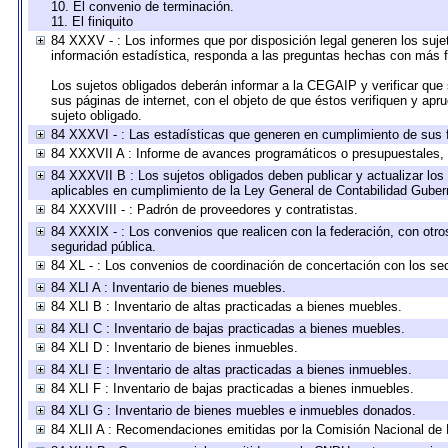
10. El convenio de terminación.
11. El finiquito
84 XXXV - : Los informes que por disposición legal generen los suje
información estadística, responda a las preguntas hechas con más fr
Los sujetos obligados deberán informar a la CEGAIP y verificar que 
sus páginas de internet, con el objeto de que éstos verifiquen y apr
sujeto obligado.
84 XXXVI - : Las estadísticas que generen en cumplimiento de sus 
84 XXXVII A : Informe de avances programáticos o presupuestales, 
84 XXXVII B : Los sujetos obligados deben publicar y actualizar lo
aplicables en cumplimiento de la Ley General de Contabilidad Gube
84 XXXVIII - : Padrón de proveedores y contratistas.
84 XXXIX - : Los convenios que realicen con la federación, con otr
seguridad pública.
84 XL - : Los convenios de coordinación de concertación con los sec
84 XLI A : Inventario de bienes muebles.
84 XLI B : Inventario de altas practicadas a bienes muebles.
84 XLI C : Inventario de bajas practicadas a bienes muebles.
84 XLI D : Inventario de bienes inmuebles.
84 XLI E : Inventario de altas practicadas a bienes inmuebles.
84 XLI F : Inventario de bajas practicadas a bienes inmuebles.
84 XLI G : Inventario de bienes muebles e inmuebles donados.
84 XLII A : Recomendaciones emitidas por la Comisión Nacional d