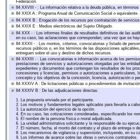
Federación.
84 XXVIII - : La información relativa a la deuda pública, en términos
84 XXIX A : Programa Anual de Comunicación Social o equivalente.
84 XXIX B : Erogación de los recursos por contratación de servicios 
84 XXIX E : Medios electrónicos del Sujeto Obligado.
84 XXX - : Los informes finales de resultados definitivos de las audi
en su caso, las aclaraciones que correspondan; una vez que se hay
84 XXXII - : Los montos, criterios, convocatorias y listado de perso
recursos públicos o, en los términos de las disposiciones aplicable
entreguen sobre el uso y destino de dichos recursos.
84 XXXIII - : Las convocatorias e información acerca de los permisos
prestaciones de servicios y autorizaciones otorgadas por las entida
expedientes y documentos que contengan los resultados de los proce
concesiones y licencias, permisos o autorizaciones a particulares, la
concepto y los objetivos de la concesión, licencia, autorización o pe
84 XXXIV A : De licitaciones públicas o procedimientos de invitación 
84 XXXIV B : De las adjudicaciones directas:
1. La propuesta enviada por el participante.
2. Los motivos y fundamentos legales aplicados para llevarla a cabo
3. La autorización del ejercicio de la opción.
4. En su caso, las cotizaciones consideradas, especificando los no
5. El nombre de la persona física o moral adjudicada.
6. La unidad administrativa solicitante y la responsable de su ejecuc
7. El número, fecha, el monto del contrato y el plazo de entrega o de
8. Los mecanismos de vigilancia y supervisión, incluyendo, en su c
9. Los informes de avance sobre las obras o servicios contratados.