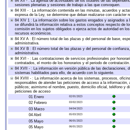
84 XII - : La agenda de actividades de los titulares de las dependen
sesiones plenarias y sesiones de trabajo a las que convoquen.
84 XIII - : La información contenida en las minutas, acuerdos y acta
expresa de la Ley, se determine que deban realizarse con carácter r
84 XIV 1 : La información sobre los gastos erogados y asignados a 
se difundirá la información relativa a estos conceptos respecto de
comisión en los sujetos obligados o ejerza actos de autoridad en lo
recursos económicos.
84 XV A : El número total de las plazas y del personal de base, espe
administrativa.
84 XV B : El número total de las plazas y del personal de confianza,
administrativa.
84 XVI - : Las contrataciones de servicios profesionales por honorar
contratados, el monto de los honorarios y el periodo de contratación.
84 XVII - : La información en versión pública de las declaraciones, de
sistemas habilitados para ello, de acuerdo con lo siguiente.
84 XVIII - : La información acerca de los sistemas, procesos, oficina
responsables de atender las peticiones de acceso a la información, 
públicos; asimismo el nombre, puesto, domicilio oficial, teléfono y d
peticiones de acceso
01 Enero
02/01/2023
02 Febrero
03/02/2023
03 Marzo
04/04/2023
04 Abril
05/03/2023
05 Mayo
06/01/2023
05 Mayo
06/01/2023