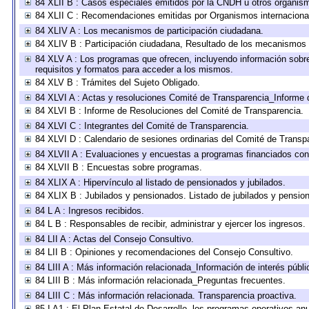
84 XLII B : Casos especiales emitidos por la CNDH u otros organis
84 XLII C : Recomendaciones emitidas por Organismos internaciona
84 XLIV A : Los mecanismos de participación ciudadana.
84 XLIV B : Participación ciudadana, Resultado de los mecanismos d
84 XLV A : Los programas que ofrecen, incluyendo información sobre 
requisitos y formatos para acceder a los mismos.
84 XLV B : Trámites del Sujeto Obligado.
84 XLVI A : Actas y resoluciones Comité de Transparencia_Informe 
84 XLVI B : Informe de Resoluciones del Comité de Transparencia.
84 XLVI C : Integrantes del Comité de Transparencia.
84 XLVI D : Calendario de sesiones ordinarias del Comité de Transp
84 XLVII A : Evaluaciones y encuestas a programas financiados con
84 XLVII B : Encuestas sobre programas.
84 XLIX A : Hipervínculo al listado de pensionados y jubilados.
84 XLIX B : Jubilados y pensionados. Listado de jubilados y pensio
84 L A : Ingresos recibidos.
84 L B : Responsables de recibir, administrar y ejercer los ingresos.
84 LII A : Actas del Consejo Consultivo.
84 LII B : Opiniones y recomendaciones del Consejo Consultivo.
84 LIII A : Más información relacionada_Información de interés públi
84 LIII B : Más información relacionada_Preguntas frecuentes.
84 LIII C : Más información relacionada. Transparencia proactiva.
85 I A1 : El Plan Estatal de Desarrollo, los programas operativos a