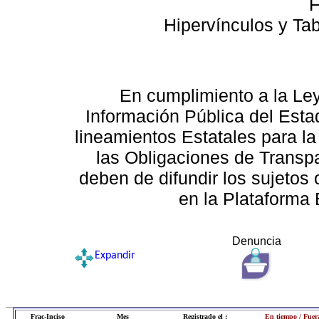
F
Hipervínculos y Ta
En cumplimiento a la Le
Información Pública del Esta
lineamientos Estatales para la
las Obligaciones de Transp
deben de difundir los sujetos 
en la Plataforma 
Denuncia
Expandir
Frac-Inciso
Mes
Registrado el :
En tiempo / Fuer