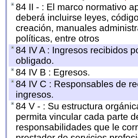
84 II - : El marco normativo a
deberá incluirse leyes, códig
creación, manuales administrat
políticas, entre otros
84 IV A : Ingresos recibidos p
obligado.
84 IV B : Egresos.
84 IV C : Responsables de reci
ingresos.
84 V - : Su estructura orgáni
permita vincular cada parte de
responsabilidades que le cor
prestador de servicios profes