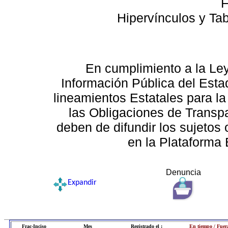
F
Hipervínculos y Ta
En cumplimiento a la Le
Información Pública del Esta
lineamientos Estatales para la
las Obligaciones de Transp
deben de difundir los sujetos 
en la Plataforma 
Denuncia
Expandir
Frac-Inciso
Mes
Registrado el :
En tiempo / Fuer