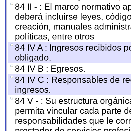
84 II - : El marco normativo a
deberá incluirse leyes, códig
creación, manuales administrat
políticas, entre otros
84 IV A : Ingresos recibidos p
obligado.
84 IV B : Egresos.
84 IV C : Responsables de reci
ingresos.
84 V - : Su estructura orgáni
permita vincular cada parte de
responsabilidades que le cor
prestador de servicios profes