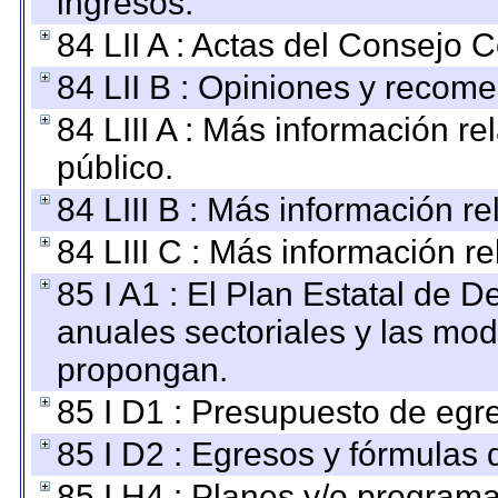
ingresos.
84 LII A : Actas del Consejo C
84 LII B : Opiniones y recom
84 LIII A : Más información r
público.
84 LIII B : Más información r
84 LIII C : Más información r
85 I A1 : El Plan Estatal de D
anuales sectoriales y las mo
propongan.
85 I D1 : Presupuesto de egr
85 I D2 : Egresos y fórmulas d
85 I H4 : Planes y/o programa