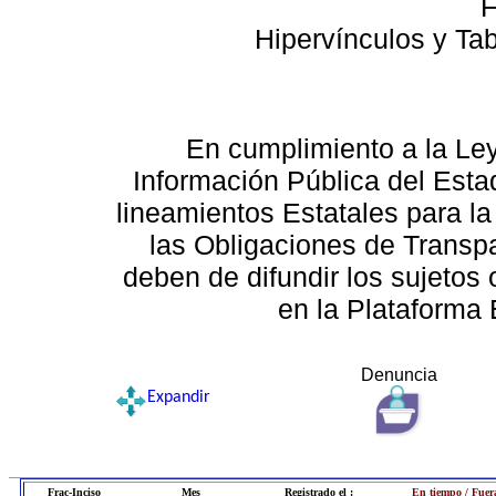
F
Hipervínculos y Ta
En cumplimiento a la Le
Información Pública del Esta
lineamientos Estatales para la
las Obligaciones de Transp
deben de difundir los sujetos 
en la Plataforma 
Denuncia
Expandir
Frac-Inciso
Mes
Registrado el :
En tiempo / Fuer