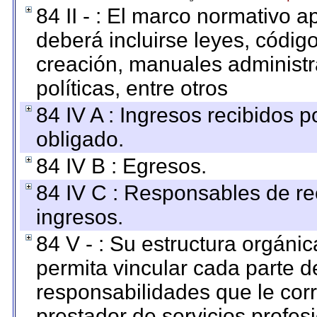
84 II - : El marco normativo a
deberá incluirse leyes, códig
creación, manuales administrat
políticas, entre otros
84 IV A : Ingresos recibidos p
obligado.
84 IV B : Egresos.
84 IV C : Responsables de reci
ingresos.
84 V - : Su estructura orgáni
permita vincular cada parte de
responsabilidades que le cor
prestador de servicios profes