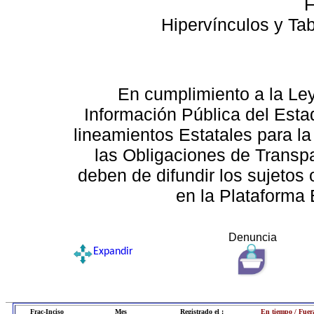
F
Hipervínculos y Ta
En cumplimiento a la Le
Información Pública del Esta
lineamientos Estatales para la
las Obligaciones de Transp
deben de difundir los sujetos 
en la Plataforma 
Denuncia
Expandir
Frac-Inciso
Mes
Registrado el :
En tiempo / Fuer