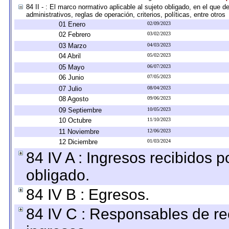
84 II - : El marco normativo aplicable al sujeto obligado, en el que
administrativos, reglas de operación, criterios, políticas, entre otros
01 Enero
02/09/2023
02 Febrero
03/02/2023
03 Marzo
04/03/2023
04 Abril
05/02/2023
05 Mayo
06/07/2023
06 Junio
07/05/2023
07 Julio
08/04/2023
08 Agosto
09/06/2023
09 Septiembre
10/05/2023
10 Octubre
11/10/2023
11 Noviembre
12/06/2023
12 Diciembre
01/03/2024
84 IV A : Ingresos recibidos p
obligado.
84 IV B : Egresos.
84 IV C : Responsables de reci