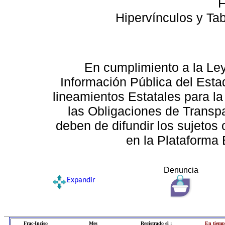
F
Hipervínculos y Ta
En cumplimiento a la Le
Información Pública del Esta
lineamientos Estatales para la
las Obligaciones de Transp
deben de difundir los sujetos 
en la Plataforma 
Denuncia
Expandir
Frac-Inciso
Mes
Registrado el :
En tiemp