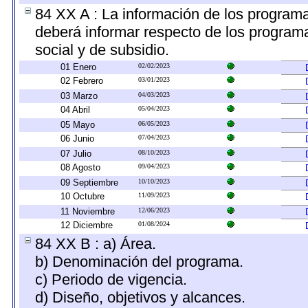
84 XX A : La información de los programa
deberá informar respecto de los programas
social y de subsidio.
01 Enero
02/02/2023
02 Febrero
03/01/2023
03 Marzo
04/03/2023
04 Abril
05/04/2023
05 Mayo
06/05/2023
06 Junio
07/04/2023
07 Julio
08/10/2023
08 Agosto
09/04/2023
09 Septiembre
10/10/2023
10 Octubre
11/09/2023
11 Noviembre
12/06/2023
12 Diciembre
01/08/2024
84 XX B : a) Área.
b) Denominación del programa.
c) Periodo de vigencia.
d) Diseño, objetivos y alcances.