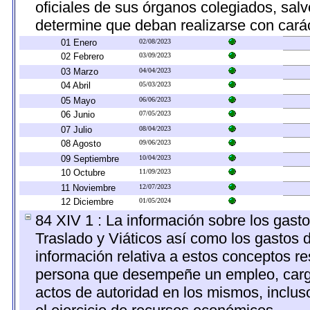
oficiales de sus órganos colegiados, salv
determine que deban realizarse con cará
01 Enero
02/08/2023
02 Febrero
03/09/2023
03 Marzo
04/04/2023
04 Abril
05/03/2023
05 Mayo
06/06/2023
06 Junio
07/05/2023
07 Julio
08/04/2023
08 Agosto
09/06/2023
09 Septiembre
10/04/2023
10 Octubre
11/09/2023
11 Noviembre
12/07/2023
12 Diciembre
01/05/2024
84 XIV 1 : La información sobre los gast
Traslado y Viáticos así como los gastos 
información relativa a estos conceptos r
persona que desempeñe un empleo, cargo 
actos de autoridad en los mismos, inclu