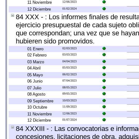
11 Noviembre
12/06/2023
12 Diciembre
01/02/2024
84 XXX - : Los informes finales de resulta
ejercicio presupuestal de cada sujeto obl
que correspondan; una vez que se hayan 
hubieren sido promovidos.
01 Enero
02/03/2023
02 Febrero
03/03/2023
03 Marzo
04/04/2023
04 Abril
05/03/2023
05 Mayo
06/02/2023
06 Junio
07/04/2023
07 Julio
08/05/2023
08 Agosto
09/05/2023
09 Septiembre
10/03/2023
10 Octubre
11/09/2023
11 Noviembre
12/06/2023
12 Diciembre
01/07/2024
84 XXXIII - : Las convocatorias e informa
concesiones, licitaciones de obra, adquis