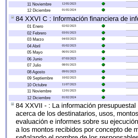
11 Noviembre
12/05/2023
12 Diciembre
01/05/2024
84 XXVI C : Información financiera de inf
01 Enero
02/02/2023
02 Febrero
03/01/2023
03 Marzo
04/03/2023
04 Abril
05/02/2023
05 Mayo
06/01/2023
06 Junio
07/03/2023
07 Julio
08/01/2023
08 Agosto
09/01/2023
09 Septiembre
10/02/2023
10 Octubre
11/07/2023
11 Noviembre
12/01/2023
12 Diciembre
01/02/2024
84 XXVII - : La información presupuestal
acerca de los destinatarios, usos, monto
evaluación e informes sobre su ejecución
a los montos recibidos por concepto de m
señalando el nombre de los responsables d