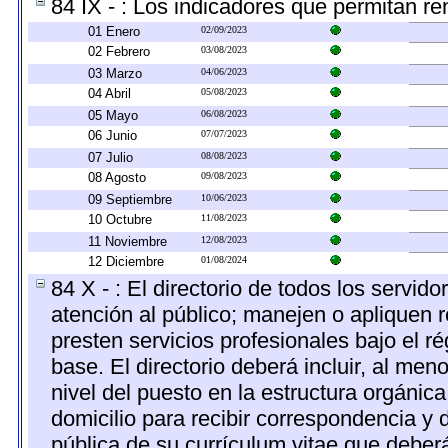
84 IX - : Los indicadores que permitan re
01 Enero
02/09/2023
02 Febrero
03/08/2023
03 Marzo
04/06/2023
04 Abril
05/08/2023
05 Mayo
06/08/2023
06 Junio
07/07/2023
07 Julio
08/08/2023
08 Agosto
09/08/2023
09 Septiembre
10/06/2023
10 Octubre
11/08/2023
11 Noviembre
12/08/2023
12 Diciembre
01/08/2024
84 X - : El directorio de todos los servi
atención al público; manejen o apliquen r
presten servicios profesionales bajo el 
base. El directorio deberá incluir, al m
nivel del puesto en la estructura orgánica
domicilio para recibir correspondencia y d
pública de su currículum vitae que deberá