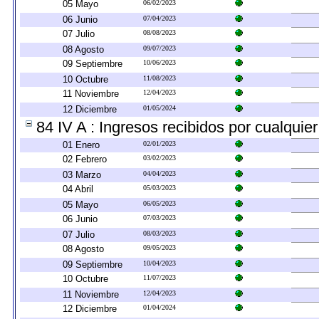
05 Mayo
06/02/2023
06 Junio
07/04/2023
07 Julio
08/08/2023
08 Agosto
09/07/2023
09 Septiembre
10/06/2023
10 Octubre
11/08/2023
11 Noviembre
12/04/2023
12 Diciembre
01/05/2024
84 IV A : Ingresos recibidos por cualquier
01 Enero
02/01/2023
02 Febrero
03/02/2023
03 Marzo
04/04/2023
04 Abril
05/03/2023
05 Mayo
06/05/2023
06 Junio
07/03/2023
07 Julio
08/03/2023
08 Agosto
09/05/2023
09 Septiembre
10/04/2023
10 Octubre
11/07/2023
11 Noviembre
12/04/2023
12 Diciembre
01/04/2024