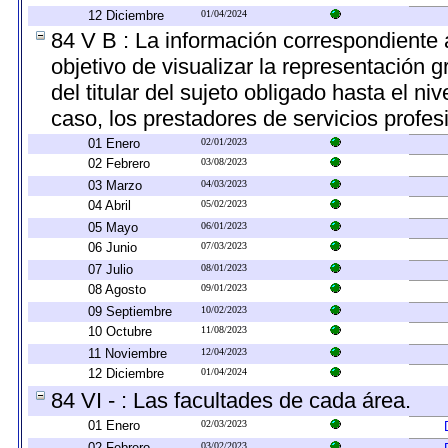
12 Diciembre
01/04/2024
84 V B : La información correspondiente 
objetivo de visualizar la representación g
del titular del sujeto obligado hasta el n
caso, los prestadores de servicios profesi
01 Enero
02/01/2023
02 Febrero
03/08/2023
03 Marzo
04/03/2023
04 Abril
05/02/2023
05 Mayo
06/01/2023
06 Junio
07/03/2023
07 Julio
08/01/2023
08 Agosto
09/01/2023
09 Septiembre
10/02/2023
10 Octubre
11/08/2023
11 Noviembre
12/04/2023
12 Diciembre
01/04/2024
84 VI - : Las facultades de cada área.
01 Enero
02/03/2023
02 Febrero
03/02/2023