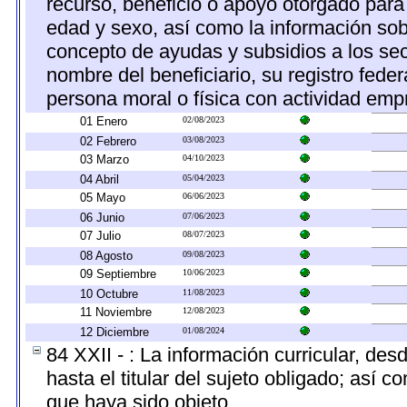
recurso, beneficio o apoyo otorgado para c
edad y sexo, así como la información so
concepto de ayudas y subsidios a los sec
nombre del beneficiario, su registro fed
persona moral o física con actividad empr
01 Enero
02/08/2023
02 Febrero
03/08/2023
03 Marzo
04/10/2023
04 Abril
05/04/2023
05 Mayo
06/06/2023
06 Junio
07/06/2023
07 Julio
08/07/2023
08 Agosto
09/08/2023
09 Septiembre
10/06/2023
10 Octubre
11/08/2023
11 Noviembre
12/08/2023
12 Diciembre
01/08/2024
84 XXII - : La información curricular, des
hasta el titular del sujeto obligado; así 
que haya sido objeto.