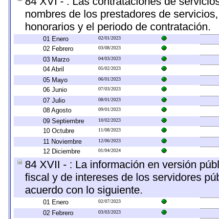
84 XVI - : Las contrataciones de servicio
nombres de los prestadores de servicios, 
honorarios y el periodo de contratación.
01 Enero
02/01/2023
02 Febrero
03/08/2023
03 Marzo
04/03/2023
04 Abril
05/02/2023
05 Mayo
06/01/2023
06 Junio
07/03/2023
07 Julio
08/01/2023
08 Agosto
09/01/2023
09 Septiembre
10/02/2023
10 Octubre
11/08/2023
11 Noviembre
12/06/2023
12 Diciembre
01/04/2024
84 XVII - : La información en versión públ
fiscal y de intereses de los servidores pú
acuerdo con lo siguiente.
01 Enero
02/07/2023
02 Febrero
03/03/2023