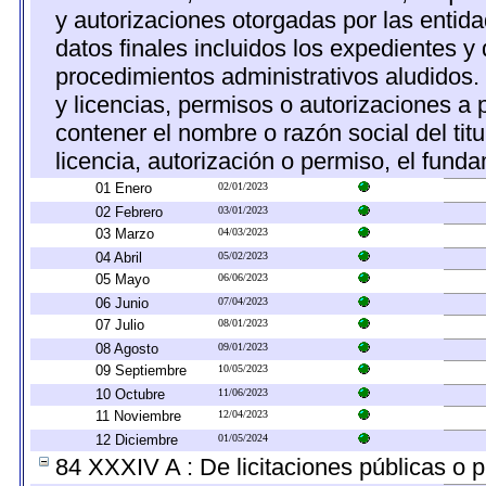
y autorizaciones otorgadas por las entid
datos finales incluidos los expedientes 
procedimientos administrativos aludidos
y licencias, permisos o autorizaciones a 
contener el nombre o razón social del titu
licencia, autorización o permiso, el funda
01 Enero
02/01/2023
02 Febrero
03/01/2023
03 Marzo
04/03/2023
04 Abril
05/02/2023
05 Mayo
06/06/2023
06 Junio
07/04/2023
07 Julio
08/01/2023
08 Agosto
09/01/2023
09 Septiembre
10/05/2023
10 Octubre
11/06/2023
11 Noviembre
12/04/2023
12 Diciembre
01/05/2024
84 XXXIV A : De licitaciones públicas o p