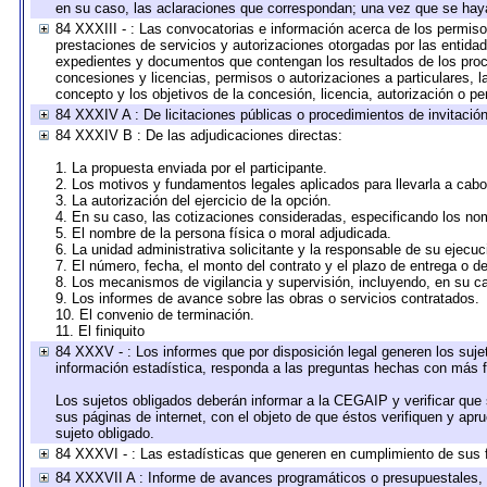
en su caso, las aclaraciones que correspondan; una vez que se hay
84 XXXIII - : Las convocatorias e información acerca de los permisos
prestaciones de servicios y autorizaciones otorgadas por las entida
expedientes y documentos que contengan los resultados de los proce
concesiones y licencias, permisos o autorizaciones a particulares, la
concepto y los objetivos de la concesión, licencia, autorización o pe
84 XXXIV A : De licitaciones públicas o procedimientos de invitación 
84 XXXIV B : De las adjudicaciones directas:
1. La propuesta enviada por el participante.
2. Los motivos y fundamentos legales aplicados para llevarla a cabo
3. La autorización del ejercicio de la opción.
4. En su caso, las cotizaciones consideradas, especificando los no
5. El nombre de la persona física o moral adjudicada.
6. La unidad administrativa solicitante y la responsable de su ejecuc
7. El número, fecha, el monto del contrato y el plazo de entrega o de
8. Los mecanismos de vigilancia y supervisión, incluyendo, en su c
9. Los informes de avance sobre las obras o servicios contratados.
10. El convenio de terminación.
11. El finiquito
84 XXXV - : Los informes que por disposición legal generen los suje
información estadística, responda a las preguntas hechas con más fr
Los sujetos obligados deberán informar a la CEGAIP y verificar que 
sus páginas de internet, con el objeto de que éstos verifiquen y apr
sujeto obligado.
84 XXXVI - : Las estadísticas que generen en cumplimiento de sus 
84 XXXVII A : Informe de avances programáticos o presupuestales, 