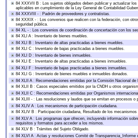
84 XXXVII B : Los sujetos obligados deben publicar y actualizar lo
aplicables en cumplimiento de la Ley General de Contabilidad Gube
84 XXXVIII - : Padrón de proveedores y contratistas.
84 XXXIX - : Los convenios que realicen con la federación, con otr
seguridad pública.
84 XL - : Los convenios de coordinación de concertación con los sec
84 XLI A : Inventario de bienes muebles.
84 XLI B : Inventario de altas practicadas a bienes muebles.
84 XLI C : Inventario de bajas practicadas a bienes muebles.
84 XLI D : Inventario de bienes inmuebles.
84 XLI E : Inventario de altas practicadas a bienes inmuebles.
84 XLI F : Inventario de bajas practicadas a bienes inmuebles.
84 XLI G : Inventario de bienes muebles e inmuebles donados.
84 XLII A : Recomendaciones emitidas por la Comisión Nacional d
84 XLII B : Casos especiales emitidos por la CNDH u otros organis
84 XLII C : Recomendaciones emitidas por Organismos internaciona
84 XLIII - : Las resoluciones y laudos que se emitan en procesos o 
84 XLIV A : Los mecanismos de participación ciudadana.
84 XLIV B : Participación ciudadana, Resultado de los mecanismos d
84 XLV A : Los programas que ofrecen, incluyendo información sobre 
requisitos y formatos para acceder a los mismos.
84 XLV B : Trámites del Sujeto Obligado.
84 XLVI A : Actas y resoluciones Comité de Transparencia_Informe 