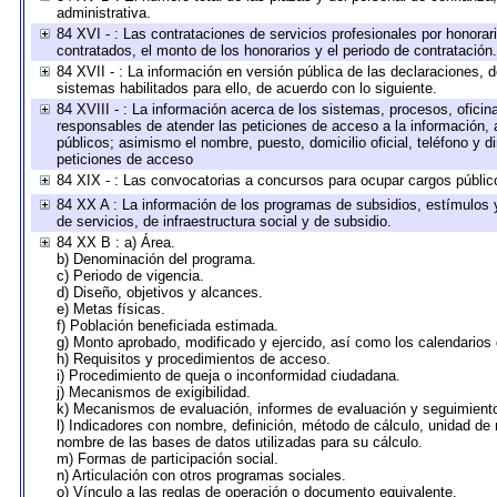
administrativa.
84 XVI - : Las contrataciones de servicios profesionales por honorar
contratados, el monto de los honorarios y el periodo de contratación.
84 XVII - : La información en versión pública de las declaraciones, de
sistemas habilitados para ello, de acuerdo con lo siguiente.
84 XVIII - : La información acerca de los sistemas, procesos, oficina
responsables de atender las peticiones de acceso a la información, 
públicos; asimismo el nombre, puesto, domicilio oficial, teléfono y d
peticiones de acceso
84 XIX - : Las convocatorias a concursos para ocupar cargos públic
84 XX A : La información de los programas de subsidios, estímulos 
de servicios, de infraestructura social y de subsidio.
84 XX B : a) Área.
b) Denominación del programa.
c) Periodo de vigencia.
d) Diseño, objetivos y alcances.
e) Metas físicas.
f) Población beneficiada estimada.
g) Monto aprobado, modificado y ejercido, así como los calendarios
h) Requisitos y procedimientos de acceso.
i) Procedimiento de queja o inconformidad ciudadana.
j) Mecanismos de exigibilidad.
k) Mecanismos de evaluación, informes de evaluación y seguimien
l) Indicadores con nombre, definición, método de cálculo, unidad de
nombre de las bases de datos utilizadas para su cálculo.
m) Formas de participación social.
n) Articulación con otros programas sociales.
o) Vínculo a las reglas de operación o documento equivalente.