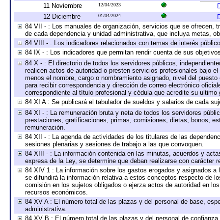
11 Noviembre
12/04/2023
12 Diciembre
01/04/2024
84 VII - : Los manuales de organización, servicios que se ofrecen, 
de cada dependencia y unidad administrativa, que incluya metas, obj
84 VIII - : Los indicadores relacionados con temas de interés públi
84 IX - : Los indicadores que permitan rendir cuenta de sus objetivo
84 X - : El directorio de todos los servidores públicos, independien
realicen actos de autoridad o presten servicios profesionales bajo el
menos el nombre, cargo o nombramiento asignado, nivel del puesto en
para recibir correspondencia y dirección de correo electrónico oficia
correspondiente al título profesional y cédula que acredite su ultimo
84 XI A : Se publicará el tabulador de sueldos y salarios de cada su
84 XI - : La remuneración bruta y neta de todos los servidores públ
prestaciones, gratificaciones, primas, comisiones, dietas, bonos, e
remuneración.
84 XII - : La agenda de actividades de los titulares de las dependen
sesiones plenarias y sesiones de trabajo a las que convoquen.
84 XIII - : La información contenida en las minutas, acuerdos y acta
expresa de la Ley, se determine que deban realizarse con carácter r
84 XIV 1 : La información sobre los gastos erogados y asignados a 
se difundirá la información relativa a estos conceptos respecto de
comisión en los sujetos obligados o ejerza actos de autoridad en lo
recursos económicos.
84 XV A : El número total de las plazas y del personal de base, espe
administrativa.
84 XV B : El número total de las plazas y del personal de confianza,