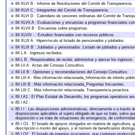
84 XLVI B : Informe de Resoluciones del Comité de Transparencia.
84 XLVI C : Integrantes del Comité de Transparencia.
84 XLVI D : Calendario de sesiones ordinarias del Comité de Transp
84 XLVII A : Evaluaciones y encuestas a programas financiados con
84 XLVII B : Encuestas sobre programas.
84 XLVIII - : Estudios financiados con recursos públicos.
84 XLIX A : Hipervínculo al listado de pensionados y jubilados.
84 XLIX B : Jubilados y pensionados. Listado de jubilados y pensio
84 L A : Ingresos recibidos.
84 L B : Responsables de recibir, administrar y ejercer los ingresos.
84 LII A : Actas del Consejo Consultivo.
84 LII B : Opiniones y recomendaciones del Consejo Consultivo.
84 LIII A : Más información relacionada_Información de interés públi
84 LIII B : Más información relacionada_Preguntas frecuentes.
84 LIII C : Más información relacionada. Transparencia proactiva.
85 I A1 : El Plan Estatal de Desarrollo, los programas operativos a
85 I A2 :
85 I I : Las disposiciones administrativas, directamente o a través 
disposiciones aplicables al sujeto obligado de que se trate, salvo q
disposición o se trate de situaciones de emergencia, de conformida
85 I O1 : El listado de apoyos otorgados en materia de agricultura, 
descripción o monto del apoyo, y el número de beneficiarios distingu
85 I O2 : El listado de ingenios azucareros, que contenga producció