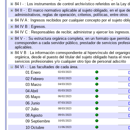
84 I - : Los instrumentos de control archivístico referidos en la Ley
84 II - : El marco normativo aplicable al sujeto obligado, en el que
administrativos, reglas de operación, criterios, políticas, entre otros
84 IV A : Ingresos recibidos por cualquier concepto por el sujeto obl
84 IV B : Egresos.
84 IV C : Responsables de recibir, administrar y ejercer los ingresos
84 V - : Su estructura orgánica completa, en un formato que permita 
corresponden a cada servidor público, prestador de servicios profes
aplicables.
84 V B : La información correspondiente al hipervínculo del organigra
orgánica, desde el puesto del titular del sujeto obligado hasta el ni
servicios profesionales y/o cualquier otro tipo de personal adscrito
84 VI - : Las facultades de cada área.
01 Enero
02/03/2023
02 Febrero
03/02/2023
03 Marzo
04/03/2023
04 Abril
05/03/2023
05 Mayo
06/02/2023
06 Junio
07/03/2023
07 Julio
08/03/2023
08 Agosto
09/01/2023
09 Septiembre
10/05/2023
10 Octubre
11/06/2023