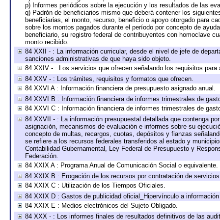
p) Informes periódicos sobre la ejecución y los resultados de las ev
q) Padrón de beneficiarios mismo que deberá contener los siguiente
beneficiarias, el monto, recurso, beneficio o apoyo otorgado para cad
sobre los montos pagados durante el período por concepto de ayudas
beneficiario, su registro federal de contribuyentes con homoclave cu
monto recibido.
84 XXII - : La información curricular, desde el nivel de jefe de depar
sanciones administrativas de que haya sido objeto.
84 XXIV - : Los servicios que ofrecen señalando los requisitos para 
84 XXV - : Los trámites, requisitos y formatos que ofrecen.
84 XXVI A : Información financiera de presupuesto asignado anual.
84 XXVI B : Información financiera de informes trimestrales de gast
84 XXVI C : Información financiera de informes trimestrales de gast
84 XXVII - : La información presupuestal detallada que contenga por 
asignación, mecanismos de evaluación e informes sobre su ejecución
concepto de multas, recargos, cuotas, depósitos y fianzas señalando 
se refiere a los recursos federales transferidos al estado y municip
Contabilidad Gubernamental, Ley Federal de Presupuesto y Responsa
Federación.
84 XXIX A : Programa Anual de Comunicación Social o equivalente.
84 XXIX B : Erogación de los recursos por contratación de servicios 
84 XXIX C : Utilización de los Tiempos Oficiales.
84 XXIX D : Gastos de publicidad oficial_Hipervínculo a información 
84 XXIX E : Medios electrónicos del Sujeto Obligado.
84 XXX - : Los informes finales de resultados definitivos de las audi