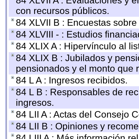
84 XLVII A : Evaluaciones y 
con recursos públicos.
84 XLVII B : Encuestas sobre
84 XLVIII - : Estudios financi
84 XLIX A : Hipervínculo al l
84 XLIX B : Jubilados y pensi
pensionados y el monto que 
84 L A : Ingresos recibidos.
84 L B : Responsables de recib
ingresos.
84 LII A : Actas del Consejo C
84 LII B : Opiniones y recom
84 LIII A : Más información r