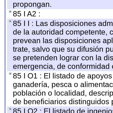
propongan.
85 I A2 :
85 I I : Las disposiciones adm
de la autoridad competente, c
prevean las disposiciones apl
trate, salvo que su difusión
se pretenden lograr con la di
emergencia, de conformidad c
85 I O1 : El listado de apoyo
ganadería, pesca o alimentac
población o localidad, descri
de beneficiarios distinguidos
85 I O2 : El listado de ingen