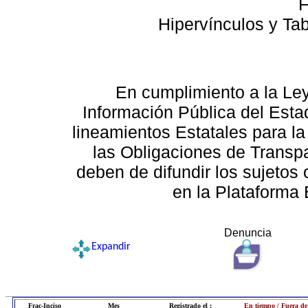
F
Hipervínculos y Ta
En cumplimiento a la Le
Información Pública del Esta
lineamientos Estatales para la
las Obligaciones de Transp
deben de difundir los sujetos 
en la Plataforma 
Denuncia
Expandir
Frac-Inciso
Mes
Registrado el :
En tiempo / Fuera de