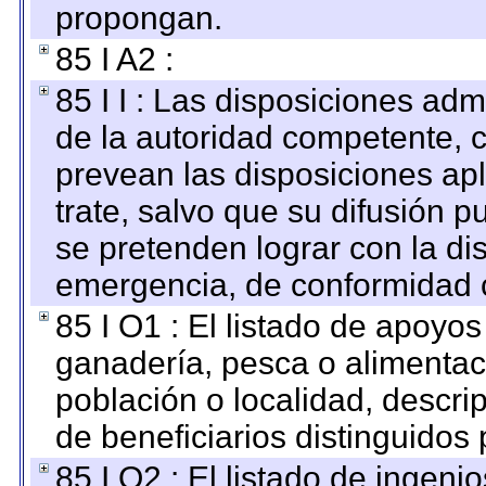
propongan.
85 I A2 :
85 I I : Las disposiciones adm
de la autoridad competente, c
prevean las disposiciones apl
trate, salvo que su difusión
se pretenden lograr con la di
emergencia, de conformidad c
85 I O1 : El listado de apoyo
ganadería, pesca o alimentac
población o localidad, descri
de beneficiarios distinguidos
85 I O2 : El listado de ingen