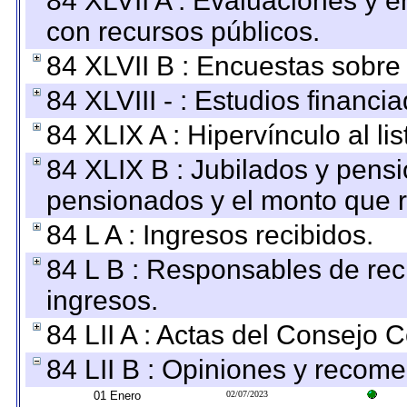
84 XLVII A : Evaluaciones y 
con recursos públicos.
84 XLVII B : Encuestas sobre
84 XLVIII - : Estudios financi
84 XLIX A : Hipervínculo al l
84 XLIX B : Jubilados y pensi
pensionados y el monto que 
84 L A : Ingresos recibidos.
84 L B : Responsables de recib
ingresos.
84 LII A : Actas del Consejo C
84 LII B : Opiniones y recom
01 Enero
02/07/2023