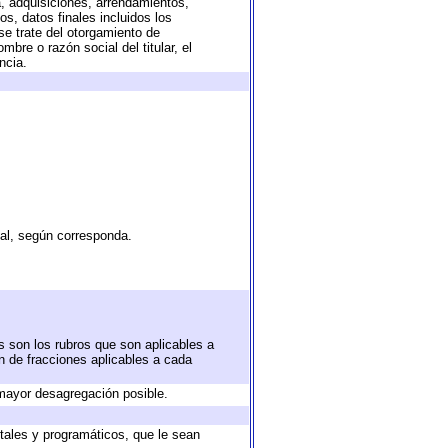
a, adquisiciones, arrendamientos,
s, datos finales incluidos los
e trate del otorgamiento de
bre o razón social del titular, el
ncia.
tal, según corresponda.
s son los rubros que son aplicables a
ón de fracciones aplicables a cada
mayor desagregación posible.
tales y programáticos, que le sean