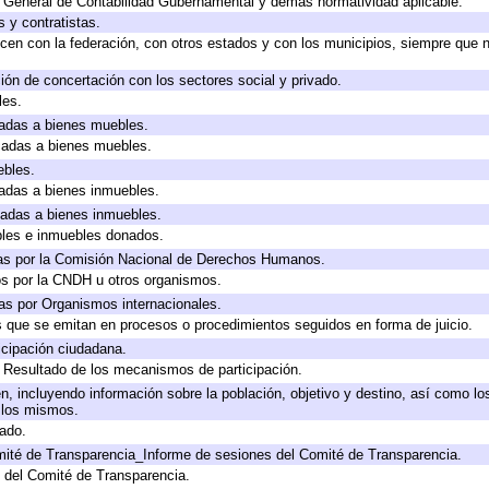
y General de Contabilidad Gubernamental y demás normatividad aplicable.
 y contratistas.
cen con la federación, con otros estados y con los municipios, siempre que 
ión de concertación con los sectores social y privado.
les.
icadas a bienes muebles.
icadas a bienes muebles.
ebles.
icadas a bienes inmuebles.
icadas a bienes inmuebles.
bles e inmuebles donados.
as por la Comisión Nacional de Derechos Humanos.
os por la CNDH u otros organismos.
as por Organismos internacionales.
os que se emitan en procesos o procedimientos seguidos en forma de juicio.
cipación ciudadana.
, Resultado de los mecanismos de participación.
, incluyendo información sobre la población, objetivo y destino, así como lo
a los mismos.
gado.
mité de Transparencia_Informe de sesiones del Comité de Transparencia.
 del Comité de Transparencia.