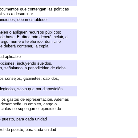
 documentos que contengan las políticas
ivos a desarrollar.
unciones, deban establecer.
nejen o apliquen recursos públicos;
e base. El directorio deberá incluir, al
argo, número telefónico, domicilio
ue deberá contener, la copia
ad aplicable
epciones, incluyendo sueldos,
, señalando la periodicidad de dicha
sos consejos, gabinetes, cabildos,
legiados, salvo que por disposición
o los gastos de representación. Además
ue desempeñe un empleo, cargo o
ciales no supongan el ejercicio de
de puesto, para cada unidad
ivel de puesto, para cada unidad