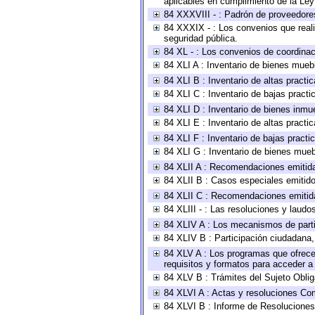
aplicables en cumplimiento de la Le
84 XXXVIII - : Padrón de proveedores
84 XXXIX - : Los convenios que reali
seguridad pública.
84 XL - : Los convenios de coordinac
84 XLI A : Inventario de bienes mueb
84 XLI B : Inventario de altas pract
84 XLI C : Inventario de bajas pract
84 XLI D : Inventario de bienes inmu
84 XLI E : Inventario de altas pract
84 XLI F : Inventario de bajas pract
84 XLI G : Inventario de bienes mue
84 XLII A : Recomendaciones emitid
84 XLII B : Casos especiales emitid
84 XLII C : Recomendaciones emitid
84 XLIII - : Las resoluciones y laud
84 XLIV A : Los mecanismos de parti
84 XLIV B : Participación ciudadana
84 XLV A : Los programas que ofrecen
requisitos y formatos para acceder 
84 XLV B : Trámites del Sujeto Obli
84 XLVI A : Actas y resoluciones Co
84 XLVI B : Informe de Resoluciones