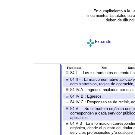
En cumplimiento a la L
lineamientos Estatales par
deben de difundi
Expandir
Frac-Inciso
Mes
Regis
84 I - : Los instrumentos de control 
84 II - : El marco normativo aplicabl
administrativos, reglas de operación, c
84 IV A : Ingresos recibidos por cual
84 IV B : Egresos.
84 IV C : Responsables de recibir, ad
84 V - : Su estructura orgánica compl
corresponden a cada servidor público
aplicables.
84 V B : La información correspondien
orgánica, desde el puesto del titular
servicios profesionales y/o cualquier 