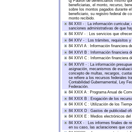
q) Padrón de beneficiarios mismo qu
beneficiarias, el monto, recurso, ben
sobre los montos pagados durante el 
beneficiario, su registro federal de
monto recibido.
84 XXII - : La información curricular,
sanciones administrativas de que hay
84 XXIV - : Los servicios que ofrecen
84 XXV - : Los trámites, requisitos 
84 XXVI A : Información financiera d
84 XXVI B : Información financiera d
84 XXVI C : Información financiera d
84 XXVII - : La información presupue
asignación, mecanismos de evaluación
concepto de multas, recargos, cuotas
se refiere a los recursos federales t
Contabilidad Gubernamental, Ley Fed
Federación.
84 XXIX A : Programa Anual de Comun
84 XXIX B : Erogación de los recursos
84 XXIX C : Utilización de los Tiemp
84 XXIX D : Gastos de publicidad ofic
84 XXIX E : Medios electrónicos del
84 XXX - : Los informes finales de re
en su caso, las aclaraciones que co