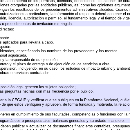
formación acerca de los permisos, licencias, concesiones, licitaciones de obr
ciones otorgadas por las entidades públicas, así como las opiniones argumento
gan los resultados de los procedimientos administrativos aludidos. Cuando s
utorizaciones a particulares, la información al respecto deberá contener el nom
ión, licencia, autorización o permiso, el fundamento legal y el tiempo de vige
 o procedimientos de invitación restringida.
directas:
ipante.
 aplicados para llevarla a cabo.
 opción.
sideradas, especificando los nombres de los proveedores y los montos.
moral adjudicada.
te y la responsable de su ejecución.
trato y el plazo de entrega o de ejecución de los servicios u obra.
upervisión, incluyendo, en su caso, los estudios de impacto urbano y ambien
obras o servicios contratados.
posición legal generen los sujetos obligados;
las preguntas hechas con más frecuencia por el público.
ar a la CEGAIP y verificar que se publiquen en la Plataforma Nacional, cuále
to de que éstos verifiquen y aprueben, de forma fundada y motivada, la relaci
eneren en cumplimiento de sus facultades, competencias o funciones con la 
ogramáticos o presupuestales, balances generales y su estado financiero.
deben publicar y actualizar los documentos financieros contables, presupues