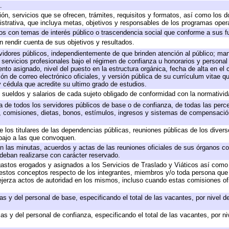
.
ión, servicios que se ofrecen, trámites, requisitos y formatos, así como los
trativa, que incluya metas, objetivos y responsables de los programas operat
ados con temas de interés público o trascendencia social que conforme a sus f
n rendir cuenta de sus objetivos y resultados.
ervidores públicos, independientemente de que brinden atención al público; ma
 servicios profesionales bajo el régimen de confianza u honorarios y personal d
o asignado, nivel del puesto en la estructura orgánica, fecha de alta en el c
ión de correo electrónico oficiales, y versión pública de su currículum vitae q
 y cédula que acredite su ultimo grado de estudios.
e sueldos y salarios de cada sujeto obligado de conformidad con la normativid
ta de todos los servidores públicos de base o de confianza, de todas las perc
s, comisiones, dietas, bonos, estímulos, ingresos y sistemas de compensación
e los titulares de las dependencias públicas, reuniones públicas de los diver
bajo a las que convoquen.
 en las minutas, acuerdos y actas de las reuniones oficiales de sus órganos co
deban realizarse con carácter reservado.
 gastos erogados y asignados a los Servicios de Traslado y Viáticos así com
 a estos conceptos respecto de los integrantes, miembros y/o toda persona q
ejerza actos de autoridad en los mismos, incluso cuando estas comisiones ofi
as y del personal de base, especificando el total de las vacantes, por nivel 
as y del personal de confianza, especificando el total de las vacantes, por n