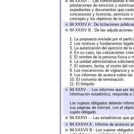
84 XXXIII - : Las convocatorias e in
prestaciones de servicios y autoriza
expedientes y documentos que conten
concesiones y licencias, permisos o a
concepto y los objetivos de la conces
84 XXXIV A : De licitaciones públicas
84 XXXIV B : De las adjudicaciones 
1. La propuesta enviada por el partic
2. Los motivos y fundamentos legales
3. La autorización del ejercicio de la
4. En su caso, las cotizaciones con
5. El nombre de la persona física o 
6. La unidad administrativa solicitan
7. El número, fecha, el monto del con
8. Los mecanismos de vigilancia y s
9. Los informes de avance sobre las 
10. El convenio de terminación.
11. El finiquito
84 XXXV - : Los informes que por dis
información estadística, responda a 
Los sujetos obligados deberán inform
sus páginas de internet, con el obje
sujeto obligado.
84 XXXVI - : Las estadísticas que g
84 XXXVII A : Informe de avances pr
84 XXXVII B : Los sujetos obligados 