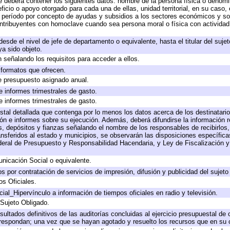
e deberá contener los siguientes datos: nombre de la persona física o denomi
eficio o apoyo otorgado para cada una de ellas, unidad territorial, en su caso
período por concepto de ayudas y subsidios a los sectores económicos y soci
 contribuyentes con homoclave cuando sea persona moral o física con actividad
 desde el nivel de jefe de departamento o equivalente, hasta el titular del suj
a sido objeto.
 señalando los requisitos para acceder a ellos.
y formatos que ofrecen.
e presupuesto asignado anual.
e informes trimestrales de gasto.
e informes trimestrales de gasto.
stal detallada que contenga por lo menos los datos acerca de los destinatario
 e informes sobre su ejecución. Además, deberá difundirse la información re
, depósitos y fianzas señalando el nombre de los responsables de recibirlos, 
ransferidos al estado y municipios, se observarán las disposiciones específic
eral de Presupuesto y Responsabilidad Hacendaria, y Ley de Fiscalización y
icación Social o equivalente.
 por contratación de servicios de impresión, difusión y publicidad del sujeto
os Oficiales.
ial_Hipervínculo a información de tiempos oficiales en radio y televisión.
 Sujeto Obligado.
sultados definitivos de las auditorías concluidas al ejercicio presupuestal de 
rrespondan; una vez que se hayan agotado y resuelto los recursos que en su