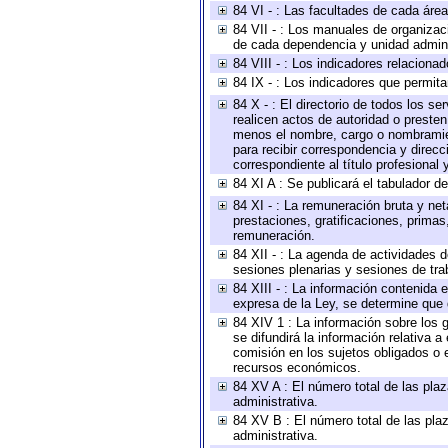
84 VI - : Las facultades de cada área
84 VII - : Los manuales de organizac
de cada dependencia y unidad adminis
84 VIII - : Los indicadores relacion
84 IX - : Los indicadores que permita
84 X - : El directorio de todos los s
realicen actos de autoridad o presten
menos el nombre, cargo o nombramient
para recibir correspondencia y direcc
correspondiente al título profesional
84 XI A : Se publicará el tabulador d
84 XI - : La remuneración bruta y ne
prestaciones, gratificaciones, prima
remuneración.
84 XII - : La agenda de actividades d
sesiones plenarias y sesiones de tra
84 XIII - : La información contenida
expresa de la Ley, se determine que 
84 XIV 1 : La información sobre los
se difundirá la información relativa
comisión en los sujetos obligados o 
recursos económicos.
84 XV A : El número total de las plaz
administrativa.
84 XV B : El número total de las plaz
administrativa.