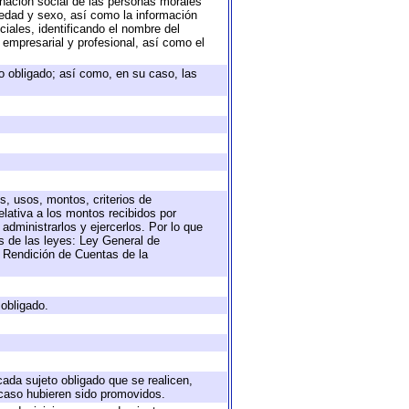
nación social de las personas morales
, edad y sexo, así como la información
ales, identificando el nombre del
 empresarial y profesional, así como el
eto obligado; así como, en su caso, las
s, usos, montos, criterios de
lativa a los montos recibidos por
administrarlos y ejercerlos. Por lo que
as de las leyes: Ley General de
 Rendición de Cuentas de la
 obligado.
cada sujeto obligado que se realicen,
 caso hubieren sido promovidos.