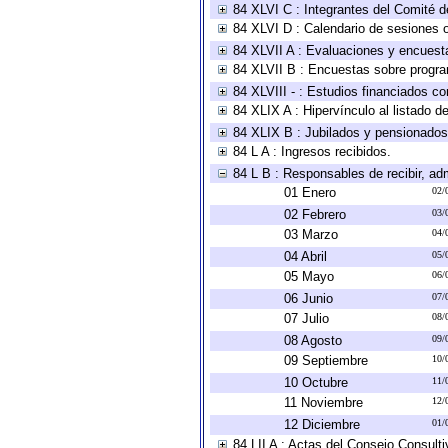
84 XLVI C : Integrantes del Comité d
84 XLVI D : Calendario de sesiones o
84 XLVII A : Evaluaciones y encuest
84 XLVII B : Encuestas sobre progr
84 XLVIII - : Estudios financiados co
84 XLIX A : Hipervínculo al listado d
84 XLIX B : Jubilados y pensionados
84 L A : Ingresos recibidos.
84 L B : Responsables de recibir, adm
01 Enero
02/
02 Febrero
03/
03 Marzo
04/
04 Abril
05/
05 Mayo
06/
06 Junio
07/
07 Julio
08/
08 Agosto
09/
09 Septiembre
10/
10 Octubre
11/
11 Noviembre
12/
12 Diciembre
01/
84 LII A : Actas del Consejo Consulti