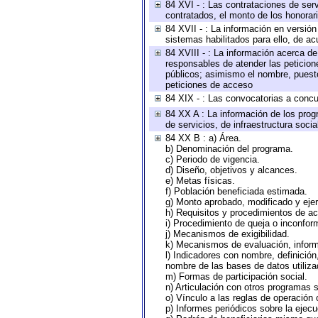
84 XVI - : Las contrataciones de serv
contratados, el monto de los honorari
84 XVII - : La información en versión
sistemas habilitados para ello, de ac
84 XVIII - : La información acerca de
responsables de atender las peticion
públicos; asimismo el nombre, puesto,
peticiones de acceso
84 XIX - : Las convocatorias a concu
84 XX A : La información de los prog
de servicios, de infraestructura socia
84 XX B : a) Área.
b) Denominación del programa.
c) Periodo de vigencia.
d) Diseño, objetivos y alcances.
e) Metas físicas.
f) Población beneficiada estimada.
g) Monto aprobado, modificado y eje
h) Requisitos y procedimientos de a
i) Procedimiento de queja o inconfor
j) Mecanismos de exigibilidad.
k) Mecanismos de evaluación, infor
l) Indicadores con nombre, definició
nombre de las bases de datos utiliza
m) Formas de participación social.
n) Articulación con otros programas s
o) Vínculo a las reglas de operación
p) Informes periódicos sobre la ejecu