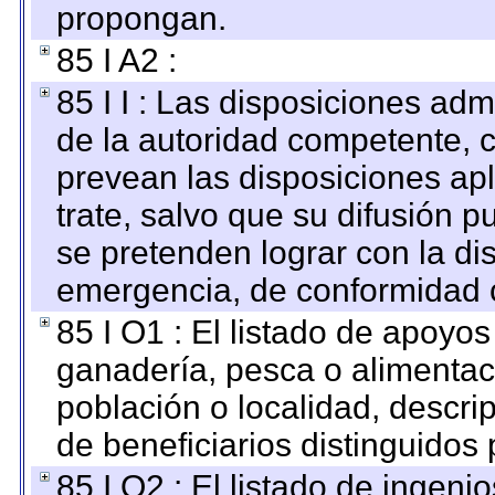
propongan.
85 I A2 :
85 I I : Las disposiciones adm
de la autoridad competente, c
prevean las disposiciones apl
trate, salvo que su difusión
se pretenden lograr con la di
emergencia, de conformidad c
85 I O1 : El listado de apoyo
ganadería, pesca o alimentac
población o localidad, descri
de beneficiarios distinguidos
85 I O2 : El listado de ingen