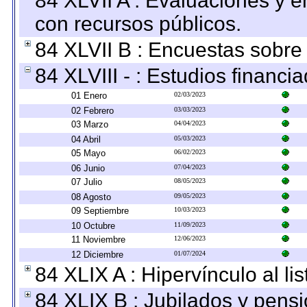
84 XLVII A : Evaluaciones y 
con recursos públicos.
84 XLVII B : Encuestas sobre
84 XLVIII - : Estudios financi
01 Enero
02/03/2023
02 Febrero
03/03/2023
03 Marzo
04/04/2023
04 Abril
05/03/2023
05 Mayo
06/02/2023
06 Junio
07/04/2023
07 Julio
08/05/2023
08 Agosto
09/05/2023
09 Septiembre
10/03/2023
10 Octubre
11/09/2023
11 Noviembre
12/06/2023
12 Diciembre
01/07/2024
84 XLIX A : Hipervínculo al l
84 XLIX B : Jubilados y pensi