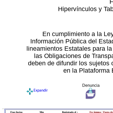
F
Hipervínculos y Ta
En cumplimiento a la Le
Información Pública del Esta
lineamientos Estatales para la
las Obligaciones de Transp
deben de difundir los sujetos 
en la Plataforma 
Denuncia
Expandir
Frac-Inciso
Mes
Registrado el :
En tiempo / Fuera de