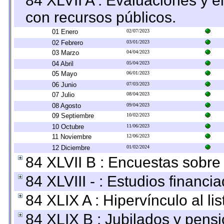
84 XLVII A : Evaluaciones y 
con recursos públicos.
01 Enero
02/07/2023
02 Febrero
03/01/2023
03 Marzo
04/04/2023
04 Abril
05/04/2023
05 Mayo
06/01/2023
06 Junio
07/03/2023
07 Julio
08/04/2023
08 Agosto
09/04/2023
09 Septiembre
10/02/2023
10 Octubre
11/06/2023
11 Noviembre
12/06/2023
12 Diciembre
01/02/2024
84 XLVII B : Encuestas sobre
84 XLVIII - : Estudios financi
84 XLIX A : Hipervínculo al l
84 XLIX B : Jubilados y pensi