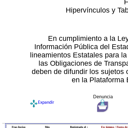
F
Hipervínculos y Ta
En cumplimiento a la Le
Información Pública del Esta
lineamientos Estatales para la
las Obligaciones de Transp
deben de difundir los sujetos 
en la Plataforma 
Denuncia
Expandir
Frac-Inciso
Mes
Registrado el :
En tiempo / Fuera de