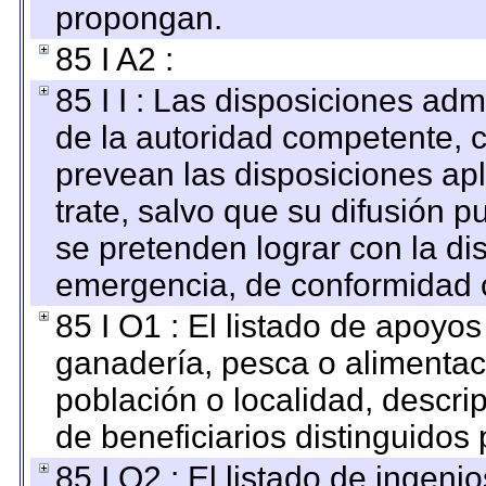
propongan.
85 I A2 :
85 I I : Las disposiciones adm
de la autoridad competente, c
prevean las disposiciones apl
trate, salvo que su difusión
se pretenden lograr con la di
emergencia, de conformidad c
85 I O1 : El listado de apoyo
ganadería, pesca o alimentac
población o localidad, descri
de beneficiarios distinguidos
85 I O2 : El listado de ingen