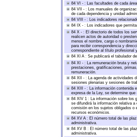
84 VI - : Las facultades de cada área
84 VII - : Los manuales de organizac
de cada dependencia y unidad adminis
84 VIII - : Los indicadores relacion
84 IX - : Los indicadores que permita
84 X - : El directorio de todos los s
realicen actos de autoridad o presten
menos el nombre, cargo o nombramient
para recibir correspondencia y direcc
correspondiente al título profesional
84 XI A : Se publicará el tabulador d
84 XI - : La remuneración bruta y ne
prestaciones, gratificaciones, prima
remuneración.
84 XII - : La agenda de actividades d
sesiones plenarias y sesiones de tra
84 XIII - : La información contenida
expresa de la Ley, se determine que 
84 XIV 1 : La información sobre los
se difundirá la información relativa
comisión en los sujetos obligados o 
recursos económicos.
84 XV A : El número total de las plaz
administrativa.
84 XV B : El número total de las plaz
administrativa.