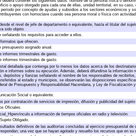
e deberá contener los siguientes datos: nombre de la persona física o denomi
eficio o apoyo otorgado para cada una de ellas, unidad territorial, en su caso
período por concepto de ayudas y subsidios a los sectores económicos y soci
 contribuyentes con homoclave cuando sea persona moral o física con actividad
 desde el nivel de jefe de departamento o equivalente, hasta el titular del suj
a sido objeto.
 señalando los requisitos para acceder a ellos.
y formatos que ofrecen.
e presupuesto asignado anual.
e informes trimestrales de gasto.
e informes trimestrales de gasto.
stal detallada que contenga por lo menos los datos acerca de los destinatario
 e informes sobre su ejecución. Además, deberá difundirse la información re
, depósitos y fianzas señalando el nombre de los responsables de recibirlos, 
ransferidos al estado y municipios, se observarán las disposiciones específic
eral de Presupuesto y Responsabilidad Hacendaria, y Ley de Fiscalización y
icación Social o equivalente.
 por contratación de servicios de impresión, difusión y publicidad del sujeto
os Oficiales.
ial_Hipervínculo a información de tiempos oficiales en radio y televisión.
 Sujeto Obligado.
sultados definitivos de las auditorías concluidas al ejercicio presupuestal de 
rrespondan; una vez que se hayan agotado y resuelto los recursos que en su