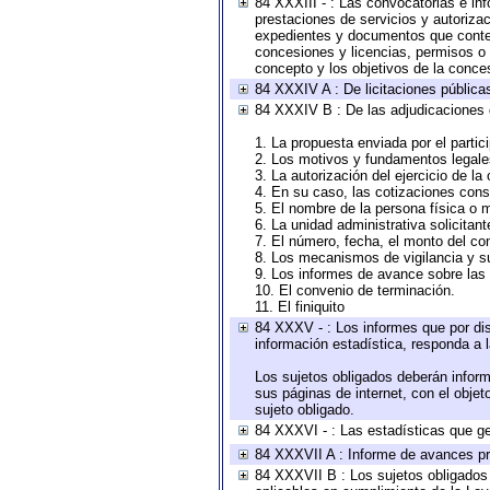
84 XXXIII - : Las convocatorias e in
prestaciones de servicios y autoriza
expedientes y documentos que conten
concesiones y licencias, permisos o a
concepto y los objetivos de la conces
84 XXXIV A : De licitaciones públicas
84 XXXIV B : De las adjudicaciones 
1. La propuesta enviada por el partic
2. Los motivos y fundamentos legales
3. La autorización del ejercicio de la
4. En su caso, las cotizaciones con
5. El nombre de la persona física o 
6. La unidad administrativa solicitan
7. El número, fecha, el monto del con
8. Los mecanismos de vigilancia y s
9. Los informes de avance sobre las 
10. El convenio de terminación.
11. El finiquito
84 XXXV - : Los informes que por dis
información estadística, responda a 
Los sujetos obligados deberán inform
sus páginas de internet, con el obje
sujeto obligado.
84 XXXVI - : Las estadísticas que g
84 XXXVII A : Informe de avances pr
84 XXXVII B : Los sujetos obligados 