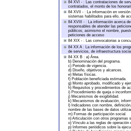
84 XVI - : Las contrataciones de serv
contratados, el monto de los honorari
84 XVII - : La información en versión
sistemas habilitados para ello, de ac
84 XVIII - : La información acerca de
responsables de atender las peticion
públicos; asimismo el nombre, puesto,
peticiones de acceso
84 XIX - : Las convocatorias a concu
84 XX A : La información de los prog
de servicios, de infraestructura socia
84 XX B : a) Área.
b) Denominación del programa.
c) Periodo de vigencia.
d) Diseño, objetivos y alcances.
e) Metas físicas.
f) Población beneficiada estimada.
g) Monto aprobado, modificado y eje
h) Requisitos y procedimientos de a
i) Procedimiento de queja o inconfor
j) Mecanismos de exigibilidad.
k) Mecanismos de evaluación, infor
l) Indicadores con nombre, definició
nombre de las bases de datos utiliza
m) Formas de participación social.
n) Articulación con otros programas s
o) Vínculo a las reglas de operación
p) Informes periódicos sobre la ejecu