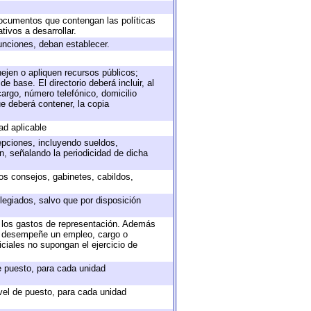
 documentos que contengan las políticas
ivos a desarrollar.
unciones, deban establecer.
nejen o apliquen recursos públicos;
e base. El directorio deberá incluir, al
argo, número telefónico, domicilio
ue deberá contener, la copia
ad aplicable
epciones, incluyendo sueldos,
, señalando la periodicidad de dicha
sos consejos, gabinetes, cabildos,
legiados, salvo que por disposición
o los gastos de representación. Además
ue desempeñe un empleo, cargo o
ciales no supongan el ejercicio de
de puesto, para cada unidad
ivel de puesto, para cada unidad