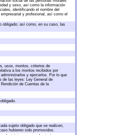
nación social de las personas morales
, edad y sexo, así como la información
ales, identificando el nombre del
 empresarial y profesional, así como el
eto obligado; así como, en su caso, las
s, usos, montos, criterios de
lativa a los montos recibidos por
administrarlos y ejercerlos. Por lo que
as de las leyes: Ley General de
 Rendición de Cuentas de la
 obligado.
cada sujeto obligado que se realicen,
 caso hubieren sido promovidos.