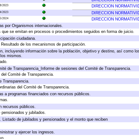
8/2023
DIRECCION NORMATIVI
4/2023
DIRECCION NORMATIVI
5/2024
DIRECCION NORMATIVI
as por Organismos internacionales.
os que se emitan en procesos o procedimientos seguidos en forma de juicio.
cipación ciudadana.
, Resultado de los mecanismos de participación.
, incluyendo información sobre la población, objetivo y destino, así como lo
a los mismos.
gado.
mité de Transparencia_Informe de sesiones del Comité de Transparencia.
 del Comité de Transparencia.
e Transparencia.
rdinarias del Comité de Transparencia.
as a programas financiados con recursos públicos.
amas.
n recursos públicos.
e pensionados y jubilados.
. Listado de jubilados y pensionados y el monto que reciben
inistrar y ejercer los ingresos.
vo.