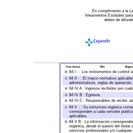
En cumplimiento a la L
lineamientos Estatales par
deben de difundi
Expandir
Frac-Inciso
Mes
Regist
84 I - : Los instrumentos de control 
84 II - : El marco normativo aplicabl
administrativos, reglas de operación, c
84 IV A : Ingresos recibidos por cual
84 IV B : Egresos.
84 IV C : Responsables de recibir, ad
84 V - : Su estructura orgánica compl
corresponden a cada servidor público
aplicables.
84 V B : La información correspondien
orgánica, desde el puesto del titular
servicios profesionales y/o cualquier 