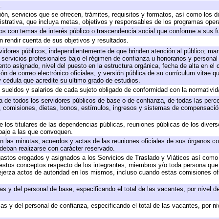
.
ión, servicios que se ofrecen, trámites, requisitos y formatos, así como los
trativa, que incluya metas, objetivos y responsables de los programas operat
ados con temas de interés público o trascendencia social que conforme a sus f
n rendir cuenta de sus objetivos y resultados.
ervidores públicos, independientemente de que brinden atención al público; ma
 servicios profesionales bajo el régimen de confianza u honorarios y personal d
o asignado, nivel del puesto en la estructura orgánica, fecha de alta en el c
ión de correo electrónico oficiales, y versión pública de su currículum vitae q
 y cédula que acredite su ultimo grado de estudios.
e sueldos y salarios de cada sujeto obligado de conformidad con la normativid
ta de todos los servidores públicos de base o de confianza, de todas las perc
s, comisiones, dietas, bonos, estímulos, ingresos y sistemas de compensación
e los titulares de las dependencias públicas, reuniones públicas de los diver
bajo a las que convoquen.
 en las minutas, acuerdos y actas de las reuniones oficiales de sus órganos co
deban realizarse con carácter reservado.
 gastos erogados y asignados a los Servicios de Traslado y Viáticos así com
 a estos conceptos respecto de los integrantes, miembros y/o toda persona q
ejerza actos de autoridad en los mismos, incluso cuando estas comisiones ofi
as y del personal de base, especificando el total de las vacantes, por nivel 
as y del personal de confianza, especificando el total de las vacantes, por n