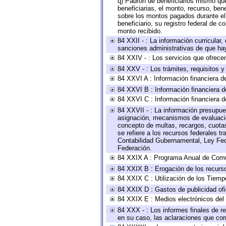
q) Padrón de beneficiarios mismo qu
beneficiarias, el monto, recurso, ben
sobre los montos pagados durante el 
beneficiario, su registro federal de
monto recibido.
84 XXII - : La información curricular,
sanciones administrativas de que hay
84 XXIV - : Los servicios que ofrecen
84 XXV - : Los trámites, requisitos 
84 XXVI A : Información financiera d
84 XXVI B : Información financiera d
84 XXVI C : Información financiera d
84 XXVII - : La información presupue
asignación, mecanismos de evaluación
concepto de multas, recargos, cuotas
se refiere a los recursos federales t
Contabilidad Gubernamental, Ley Fed
Federación.
84 XXIX A : Programa Anual de Comun
84 XXIX B : Erogación de los recursos
84 XXIX C : Utilización de los Tiemp
84 XXIX D : Gastos de publicidad ofic
84 XXIX E : Medios electrónicos del
84 XXX - : Los informes finales de re
en su caso, las aclaraciones que co