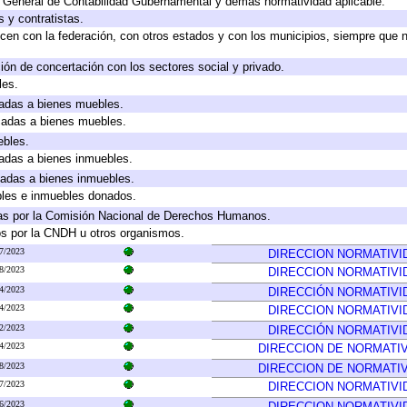
y General de Contabilidad Gubernamental y demás normatividad aplicable.
 y contratistas.
cen con la federación, con otros estados y con los municipios, siempre que 
ión de concertación con los sectores social y privado.
les.
icadas a bienes muebles.
icadas a bienes muebles.
ebles.
icadas a bienes inmuebles.
icadas a bienes inmuebles.
bles e inmuebles donados.
as por la Comisión Nacional de Derechos Humanos.
os por la CNDH u otros organismos.
7/2023
DIRECCION NORMATIVI
8/2023
DIRECCION NORMATIVI
4/2023
DIRECCIÓN NORMATIVI
4/2023
DIRECCION NORMATIVI
2/2023
DIRECCIÓN NORMATIVI
4/2023
DIRECCION DE NORMATI
8/2023
DIRECCION DE NORMATI
7/2023
DIRECCION NORMATIVI
6/2023
DIRECCION NORMATIVI