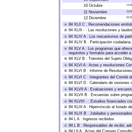
10 Octubre
11/0
11 Noviembre
12/0
12 Diciembre
01/0
84 XLII C : Recomendaciones emitid
84 XLIII - : Las resoluciones y laud
84 XLIV A : Los mecanismos de parti
84 XLIV B : Participación ciudadana
84 XLV A : Los programas que ofrecen
requisitos y formatos para acceder 
84 XLV B : Trámites del Sujeto Obli
84 XLVI A : Actas y resoluciones Co
84 XLVI B : Informe de Resoluciones
84 XLVI C : Integrantes del Comité d
84 XLVI D : Calendario de sesiones o
84 XLVII A : Evaluaciones y encuest
84 XLVII B : Encuestas sobre progr
84 XLVIII - : Estudios financiados co
84 XLIX A : Hipervínculo al listado d
84 XLIX B : Jubilados y pensionados
84 L A : Ingresos recibidos.
84 L B : Responsables de recibir, adm
84 LII A : Actas del Consejo Consulti