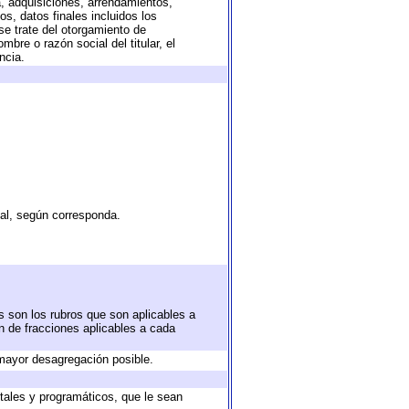
a, adquisiciones, arrendamientos,
s, datos finales incluidos los
e trate del otorgamiento de
bre o razón social del titular, el
ncia.
tal, según corresponda.
s son los rubros que son aplicables a
ón de fracciones aplicables a cada
mayor desagregación posible.
tales y programáticos, que le sean