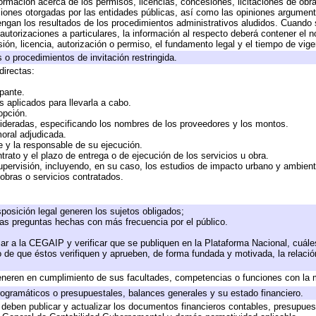
formación acerca de los permisos, licencias, concesiones, licitaciones de obr
ciones otorgadas por las entidades públicas, así como las opiniones argumento
gan los resultados de los procedimientos administrativos aludidos. Cuando s
utorizaciones a particulares, la información al respecto deberá contener el nom
ión, licencia, autorización o permiso, el fundamento legal y el tiempo de vige
 o procedimientos de invitación restringida.
directas:
ipante.
 aplicados para llevarla a cabo.
 opción.
sideradas, especificando los nombres de los proveedores y los montos.
moral adjudicada.
te y la responsable de su ejecución.
trato y el plazo de entrega o de ejecución de los servicios u obra.
upervisión, incluyendo, en su caso, los estudios de impacto urbano y ambien
obras o servicios contratados.
posición legal generen los sujetos obligados;
las preguntas hechas con más frecuencia por el público.
ar a la CEGAIP y verificar que se publiquen en la Plataforma Nacional, cuále
to de que éstos verifiquen y aprueben, de forma fundada y motivada, la relaci
eneren en cumplimiento de sus facultades, competencias o funciones con la 
ogramáticos o presupuestales, balances generales y su estado financiero.
deben publicar y actualizar los documentos financieros contables, presupues