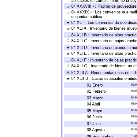
aplicables en cumplimiento de la Le
84 XXXVIII - : Padrón de proveedores
84 XXXIX - : Los convenios que reali
seguridad pública.
84 XL - : Los convenios de coordinac
84 XLI A : Inventario de bienes mueb
84 XLI B : Inventario de altas pract
84 XLI C : Inventario de bajas pract
84 XLI D : Inventario de bienes inmu
84 XLI E : Inventario de altas pract
84 XLI F : Inventario de bajas pract
84 XLI G : Inventario de bienes mue
84 XLII A : Recomendaciones emitid
84 XLII B : Casos especiales emitid
01 Enero
02/0
02 Febrero
03/0
03 Marzo
04/0
04 Abril
05/0
05 Mayo
06/0
06 Junio
07/0
07 Julio
08/0
08 Agosto
09/0
09 Septiembre
10/0