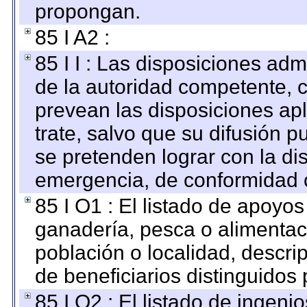
propongan.
85 I A2 :
85 I I : Las disposiciones adm
de la autoridad competente, c
prevean las disposiciones apl
trate, salvo que su difusión
se pretenden lograr con la di
emergencia, de conformidad c
85 I O1 : El listado de apoyo
ganadería, pesca o alimentac
población o localidad, descri
de beneficiarios distinguidos
85 I O2 : El listado de ingen