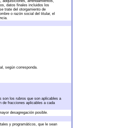
a, adquisiciones, arrendamientos,
s, datos finales incluidos los
e trate del otorgamiento de
bre o razón social del titular, el
ncia.
tal, según corresponda.
s son los rubros que son aplicables a
ón de fracciones aplicables a cada
mayor desagregación posible.
tales y programáticos, que le sean