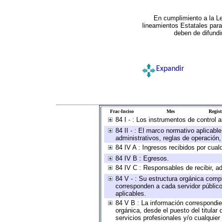
En cumplimiento a la L
lineamientos Estatales par
deben de difundi
Expandir
Frac-Inciso
Mes
Regist
84 I - : Los instrumentos de control 
84 II - : El marco normativo aplicabl
administrativos, reglas de operación, c
84 IV A : Ingresos recibidos por cual
84 IV B : Egresos.
84 IV C : Responsables de recibir, ad
84 V - : Su estructura orgánica compl
corresponden a cada servidor público
aplicables.
84 V B : La información correspondien
orgánica, desde el puesto del titular
servicios profesionales y/o cualquier 