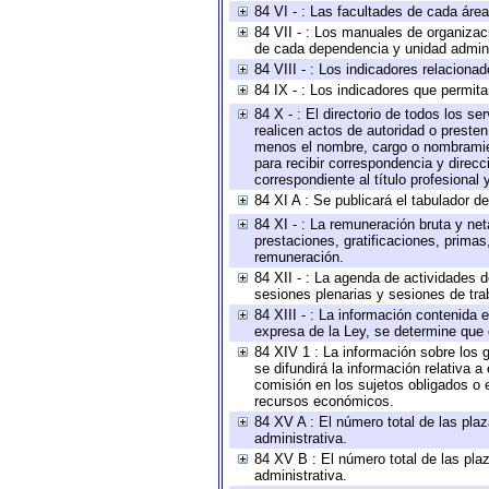
84 VI - : Las facultades de cada área
84 VII - : Los manuales de organizac
de cada dependencia y unidad adminis
84 VIII - : Los indicadores relacion
84 IX - : Los indicadores que permita
84 X - : El directorio de todos los s
realicen actos de autoridad o presten
menos el nombre, cargo o nombramient
para recibir correspondencia y direcc
correspondiente al título profesional
84 XI A : Se publicará el tabulador d
84 XI - : La remuneración bruta y ne
prestaciones, gratificaciones, prima
remuneración.
84 XII - : La agenda de actividades d
sesiones plenarias y sesiones de tra
84 XIII - : La información contenida
expresa de la Ley, se determine que 
84 XIV 1 : La información sobre los
se difundirá la información relativa
comisión en los sujetos obligados o 
recursos económicos.
84 XV A : El número total de las plaz
administrativa.
84 XV B : El número total de las plaz
administrativa.