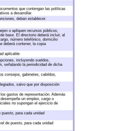
 documentos que contengan las políticas
ivos a desarrollar.
unciones, deban establecer.
nejen o apliquen recursos públicos;
e base. El directorio deberá incluir, al
argo, número telefónico, domicilio
ue deberá contener, la copia
ad aplicable
epciones, incluyendo sueldos,
, señalando la periodicidad de dicha
sos consejos, gabinetes, cabildos,
legiados, salvo que por disposición
o los gastos de representación. Además
ue desempeñe un empleo, cargo o
ciales no supongan el ejercicio de
de puesto, para cada unidad
ivel de puesto, para cada unidad