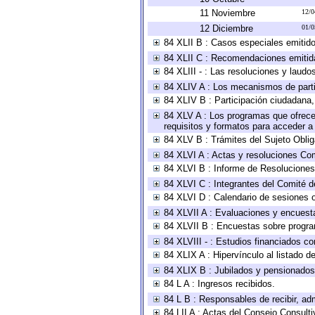
11 Noviembre
12/0
12 Diciembre
01/0
84 XLII B : Casos especiales emitid
84 XLII C : Recomendaciones emitid
84 XLIII - : Las resoluciones y laud
84 XLIV A : Los mecanismos de parti
84 XLIV B : Participación ciudadana
84 XLV A : Los programas que ofrecen
requisitos y formatos para acceder 
84 XLV B : Trámites del Sujeto Obli
84 XLVI A : Actas y resoluciones Co
84 XLVI B : Informe de Resoluciones
84 XLVI C : Integrantes del Comité d
84 XLVI D : Calendario de sesiones o
84 XLVII A : Evaluaciones y encuest
84 XLVII B : Encuestas sobre progr
84 XLVIII - : Estudios financiados co
84 XLIX A : Hipervínculo al listado d
84 XLIX B : Jubilados y pensionados
84 L A : Ingresos recibidos.
84 L B : Responsables de recibir, adm
84 LII A : Actas del Consejo Consulti