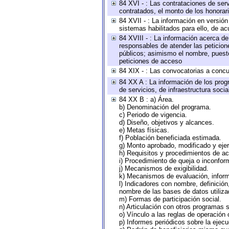
84 XVI - : Las contrataciones de serv
contratados, el monto de los honorari
84 XVII - : La información en versión
sistemas habilitados para ello, de ac
84 XVIII - : La información acerca de
responsables de atender las peticion
públicos; asimismo el nombre, puesto,
peticiones de acceso
84 XIX - : Las convocatorias a concu
84 XX A : La información de los prog
de servicios, de infraestructura socia
84 XX B : a) Área.
b) Denominación del programa.
c) Periodo de vigencia.
d) Diseño, objetivos y alcances.
e) Metas físicas.
f) Población beneficiada estimada.
g) Monto aprobado, modificado y eje
h) Requisitos y procedimientos de a
i) Procedimiento de queja o inconfor
j) Mecanismos de exigibilidad.
k) Mecanismos de evaluación, infor
l) Indicadores con nombre, definició
nombre de las bases de datos utiliza
m) Formas de participación social.
n) Articulación con otros programas s
o) Vínculo a las reglas de operación
p) Informes periódicos sobre la ejecu