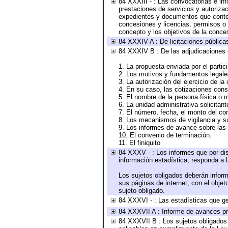
84 XXXIII - : Las convocatorias e in
prestaciones de servicios y autoriza
expedientes y documentos que conten
concesiones y licencias, permisos o a
concepto y los objetivos de la conces
84 XXXIV A : De licitaciones públicas
84 XXXIV B : De las adjudicaciones 
1. La propuesta enviada por el partic
2. Los motivos y fundamentos legales
3. La autorización del ejercicio de la
4. En su caso, las cotizaciones con
5. El nombre de la persona física o 
6. La unidad administrativa solicitan
7. El número, fecha, el monto del con
8. Los mecanismos de vigilancia y s
9. Los informes de avance sobre las 
10. El convenio de terminación.
11. El finiquito
84 XXXV - : Los informes que por dis
información estadística, responda a 
Los sujetos obligados deberán inform
sus páginas de internet, con el obje
sujeto obligado.
84 XXXVI - : Las estadísticas que g
84 XXXVII A : Informe de avances pr
84 XXXVII B : Los sujetos obligados 