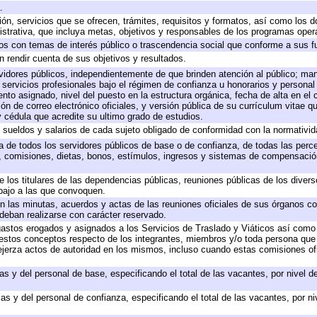
.
ión, servicios que se ofrecen, trámites, requisitos y formatos, así como los
trativa, que incluya metas, objetivos y responsables de los programas operat
ados con temas de interés público o trascendencia social que conforme a sus f
n rendir cuenta de sus objetivos y resultados.
ervidores públicos, independientemente de que brinden atención al público; ma
 servicios profesionales bajo el régimen de confianza u honorarios y personal d
o asignado, nivel del puesto en la estructura orgánica, fecha de alta en el c
ión de correo electrónico oficiales, y versión pública de su currículum vitae q
 y cédula que acredite su ultimo grado de estudios.
e sueldos y salarios de cada sujeto obligado de conformidad con la normativid
ta de todos los servidores públicos de base o de confianza, de todas las perc
s, comisiones, dietas, bonos, estímulos, ingresos y sistemas de compensación
e los titulares de las dependencias públicas, reuniones públicas de los diver
bajo a las que convoquen.
 en las minutas, acuerdos y actas de las reuniones oficiales de sus órganos co
deban realizarse con carácter reservado.
 gastos erogados y asignados a los Servicios de Traslado y Viáticos así com
 a estos conceptos respecto de los integrantes, miembros y/o toda persona q
ejerza actos de autoridad en los mismos, incluso cuando estas comisiones ofi
as y del personal de base, especificando el total de las vacantes, por nivel 
as y del personal de confianza, especificando el total de las vacantes, por n