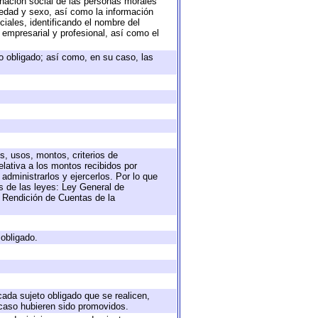
nación social de las personas morales
, edad y sexo, así como la información
ales, identificando el nombre del
 empresarial y profesional, así como el
eto obligado; así como, en su caso, las
s, usos, montos, criterios de
lativa a los montos recibidos por
administrarlos y ejercerlos. Por lo que
as de las leyes: Ley General de
 Rendición de Cuentas de la
 obligado.
cada sujeto obligado que se realicen,
 caso hubieren sido promovidos.