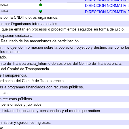
4/2023
DIRECCION NORMATIVI
5/2024
DIRECCION NORMATIVI
os por la CNDH u otros organismos.
as por Organismos internacionales.
os que se emitan en procesos o procedimientos seguidos en forma de juicio.
cipación ciudadana.
, Resultado de los mecanismos de participación.
, incluyendo información sobre la población, objetivo y destino, así como lo
a los mismos.
gado.
mité de Transparencia_Informe de sesiones del Comité de Transparencia.
 del Comité de Transparencia.
e Transparencia.
rdinarias del Comité de Transparencia.
as a programas financiados con recursos públicos.
amas.
n recursos públicos.
e pensionados y jubilados.
. Listado de jubilados y pensionados y el monto que reciben
inistrar y ejercer los ingresos.
vo.