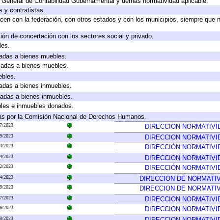
y General de Contabilidad Gubernamental y demás normatividad aplicable.
 y contratistas.
cen con la federación, con otros estados y con los municipios, siempre que 
ión de concertación con los sectores social y privado.
les.
icadas a bienes muebles.
icadas a bienes muebles.
ebles.
icadas a bienes inmuebles.
icadas a bienes inmuebles.
bles e inmuebles donados.
as por la Comisión Nacional de Derechos Humanos.
7/2023
DIRECCION NORMATIVI
8/2023
DIRECCION NORMATIVI
4/2023
DIRECCIÓN NORMATIVI
4/2023
DIRECCION NORMATIVI
2/2023
DIRECCIÓN NORMATIVI
4/2023
DIRECCION DE NORMATI
8/2023
DIRECCION DE NORMATI
7/2023
DIRECCION NORMATIVI
6/2023
DIRECCION NORMATIVI
8/2023
DIRECCION NORMATIVI