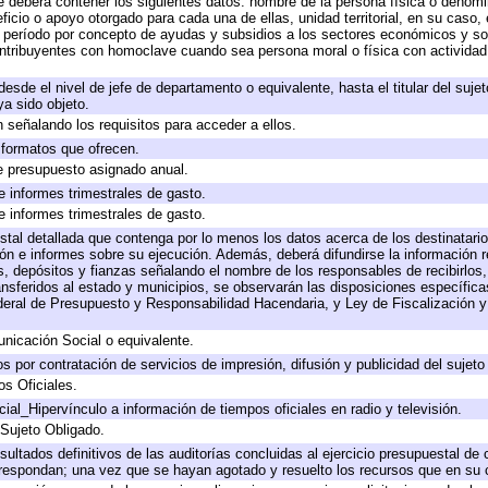
e deberá contener los siguientes datos: nombre de la persona física o denomi
eficio o apoyo otorgado para cada una de ellas, unidad territorial, en su caso
período por concepto de ayudas y subsidios a los sectores económicos y soci
 contribuyentes con homoclave cuando sea persona moral o física con actividad
 desde el nivel de jefe de departamento o equivalente, hasta el titular del suj
a sido objeto.
 señalando los requisitos para acceder a ellos.
y formatos que ofrecen.
e presupuesto asignado anual.
e informes trimestrales de gasto.
e informes trimestrales de gasto.
stal detallada que contenga por lo menos los datos acerca de los destinatario
 e informes sobre su ejecución. Además, deberá difundirse la información re
, depósitos y fianzas señalando el nombre de los responsables de recibirlos, 
ransferidos al estado y municipios, se observarán las disposiciones específic
eral de Presupuesto y Responsabilidad Hacendaria, y Ley de Fiscalización y
icación Social o equivalente.
 por contratación de servicios de impresión, difusión y publicidad del sujeto
os Oficiales.
ial_Hipervínculo a información de tiempos oficiales en radio y televisión.
 Sujeto Obligado.
sultados definitivos de las auditorías concluidas al ejercicio presupuestal de 
rrespondan; una vez que se hayan agotado y resuelto los recursos que en su