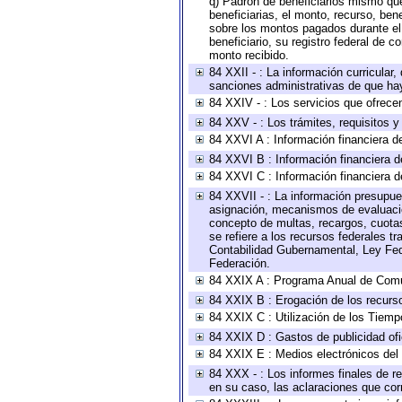
q) Padrón de beneficiarios mismo qu
beneficiarias, el monto, recurso, ben
sobre los montos pagados durante el 
beneficiario, su registro federal de
monto recibido.
84 XXII - : La información curricular,
sanciones administrativas de que hay
84 XXIV - : Los servicios que ofrecen
84 XXV - : Los trámites, requisitos 
84 XXVI A : Información financiera d
84 XXVI B : Información financiera d
84 XXVI C : Información financiera d
84 XXVII - : La información presupue
asignación, mecanismos de evaluación
concepto de multas, recargos, cuotas
se refiere a los recursos federales t
Contabilidad Gubernamental, Ley Fed
Federación.
84 XXIX A : Programa Anual de Comun
84 XXIX B : Erogación de los recursos
84 XXIX C : Utilización de los Tiemp
84 XXIX D : Gastos de publicidad ofic
84 XXIX E : Medios electrónicos del
84 XXX - : Los informes finales de re
en su caso, las aclaraciones que co