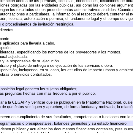
formación acerca de los permisos, licencias, concesiones, licitaciones de obr
ciones otorgadas por las entidades públicas, así como las opiniones argumento
gan los resultados de los procedimientos administrativos aludidos. Cuando s
utorizaciones a particulares, la información al respecto deberá contener el nom
ión, licencia, autorización o permiso, el fundamento legal y el tiempo de vige
 o procedimientos de invitación restringida.
directas:
ipante.
 aplicados para llevarla a cabo.
 opción.
sideradas, especificando los nombres de los proveedores y los montos.
moral adjudicada.
te y la responsable de su ejecución.
trato y el plazo de entrega o de ejecución de los servicios u obra.
upervisión, incluyendo, en su caso, los estudios de impacto urbano y ambien
obras o servicios contratados.
posición legal generen los sujetos obligados;
las preguntas hechas con más frecuencia por el público.
ar a la CEGAIP y verificar que se publiquen en la Plataforma Nacional, cuále
to de que éstos verifiquen y aprueben, de forma fundada y motivada, la relaci
eneren en cumplimiento de sus facultades, competencias o funciones con la 
ogramáticos o presupuestales, balances generales y su estado financiero.
deben publicar y actualizar los documentos financieros contables, presupues