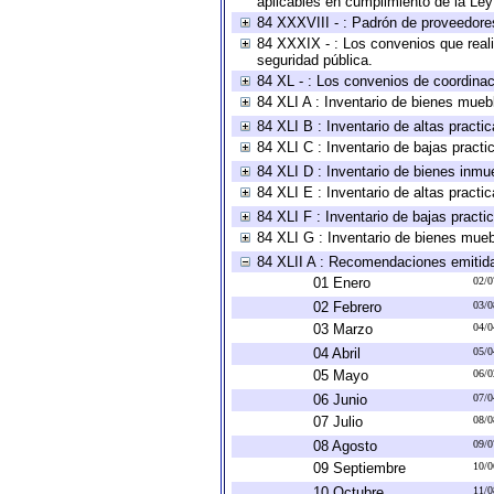
aplicables en cumplimiento de la Le
84 XXXVIII - : Padrón de proveedores
84 XXXIX - : Los convenios que reali
seguridad pública.
84 XL - : Los convenios de coordinac
84 XLI A : Inventario de bienes mueb
84 XLI B : Inventario de altas pract
84 XLI C : Inventario de bajas pract
84 XLI D : Inventario de bienes inmu
84 XLI E : Inventario de altas pract
84 XLI F : Inventario de bajas pract
84 XLI G : Inventario de bienes mue
84 XLII A : Recomendaciones emitid
01 Enero
02/0
02 Febrero
03/0
03 Marzo
04/0
04 Abril
05/0
05 Mayo
06/0
06 Junio
07/0
07 Julio
08/0
08 Agosto
09/0
09 Septiembre
10/0
10 Octubre
11/0