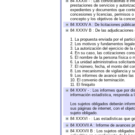
84 XXXIII - : Las convocatorias e in
prestaciones de servicios y autoriza
expedientes y documentos que conten
concesiones y licencias, permisos o a
concepto y los objetivos de la conces
84 XXXIV A : De licitaciones públicas
84 XXXIV B : De las adjudicaciones 
1. La propuesta enviada por el partic
2. Los motivos y fundamentos legales
3. La autorización del ejercicio de la
4. En su caso, las cotizaciones con
5. El nombre de la persona física o 
6. La unidad administrativa solicitan
7. El número, fecha, el monto del con
8. Los mecanismos de vigilancia y s
9. Los informes de avance sobre las 
10. El convenio de terminación.
11. El finiquito
84 XXXV - : Los informes que por dis
información estadística, responda a 
Los sujetos obligados deberán inform
sus páginas de internet, con el obje
sujeto obligado.
84 XXXVI - : Las estadísticas que g
84 XXXVII A : Informe de avances pr
84 XXXVII B : Los sujetos obligados 