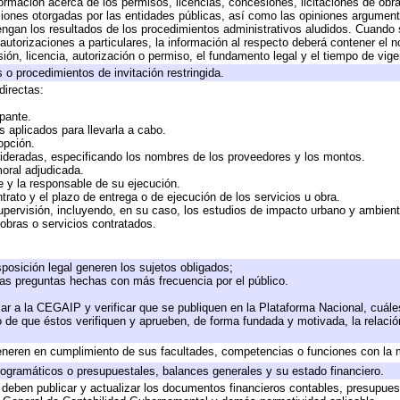
formación acerca de los permisos, licencias, concesiones, licitaciones de obr
ciones otorgadas por las entidades públicas, así como las opiniones argumento
gan los resultados de los procedimientos administrativos aludidos. Cuando s
utorizaciones a particulares, la información al respecto deberá contener el nom
ión, licencia, autorización o permiso, el fundamento legal y el tiempo de vige
 o procedimientos de invitación restringida.
directas:
ipante.
 aplicados para llevarla a cabo.
 opción.
sideradas, especificando los nombres de los proveedores y los montos.
moral adjudicada.
te y la responsable de su ejecución.
trato y el plazo de entrega o de ejecución de los servicios u obra.
upervisión, incluyendo, en su caso, los estudios de impacto urbano y ambien
obras o servicios contratados.
posición legal generen los sujetos obligados;
las preguntas hechas con más frecuencia por el público.
ar a la CEGAIP y verificar que se publiquen en la Plataforma Nacional, cuále
to de que éstos verifiquen y aprueben, de forma fundada y motivada, la relaci
eneren en cumplimiento de sus facultades, competencias o funciones con la 
ogramáticos o presupuestales, balances generales y su estado financiero.
deben publicar y actualizar los documentos financieros contables, presupues