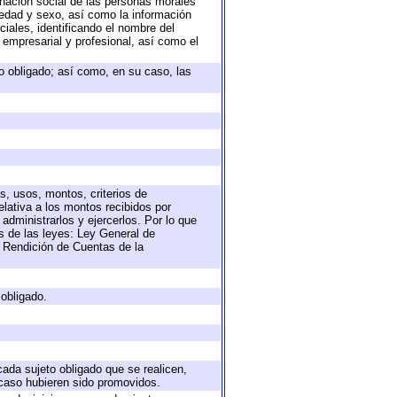
nación social de las personas morales
, edad y sexo, así como la información
ales, identificando el nombre del
 empresarial y profesional, así como el
eto obligado; así como, en su caso, las
s, usos, montos, criterios de
lativa a los montos recibidos por
administrarlos y ejercerlos. Por lo que
as de las leyes: Ley General de
 Rendición de Cuentas de la
 obligado.
cada sujeto obligado que se realicen,
 caso hubieren sido promovidos.