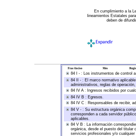
En cumplimiento a la L
lineamientos Estatales par
deben de difundi
Expandir
Frac-Inciso
Mes
Regis
84 I - : Los instrumentos de control 
84 II - : El marco normativo aplicabl
administrativos, reglas de operación, c
84 IV A : Ingresos recibidos por cual
84 IV B : Egresos.
84 IV C : Responsables de recibir, ad
84 V - : Su estructura orgánica compl
corresponden a cada servidor público
aplicables.
84 V B : La información correspondien
orgánica, desde el puesto del titular
servicios profesionales y/o cualquier 