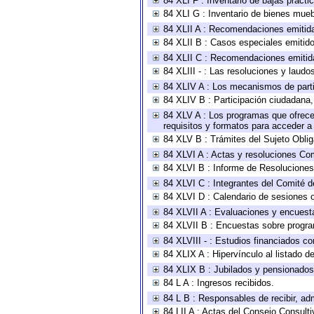
84 XLI F : Inventario de bajas pract
84 XLI G : Inventario de bienes mue
84 XLII A : Recomendaciones emitid
84 XLII B : Casos especiales emitid
84 XLII C : Recomendaciones emitid
84 XLIII - : Las resoluciones y laud
84 XLIV A : Los mecanismos de parti
84 XLIV B : Participación ciudadana
84 XLV A : Los programas que ofrecen
requisitos y formatos para acceder 
84 XLV B : Trámites del Sujeto Obli
84 XLVI A : Actas y resoluciones Co
84 XLVI B : Informe de Resoluciones
84 XLVI C : Integrantes del Comité d
84 XLVI D : Calendario de sesiones o
84 XLVII A : Evaluaciones y encuest
84 XLVII B : Encuestas sobre progr
84 XLVIII - : Estudios financiados co
84 XLIX A : Hipervínculo al listado d
84 XLIX B : Jubilados y pensionados
84 L A : Ingresos recibidos.
84 L B : Responsables de recibir, adm
84 LII A : Actas del Consejo Consulti