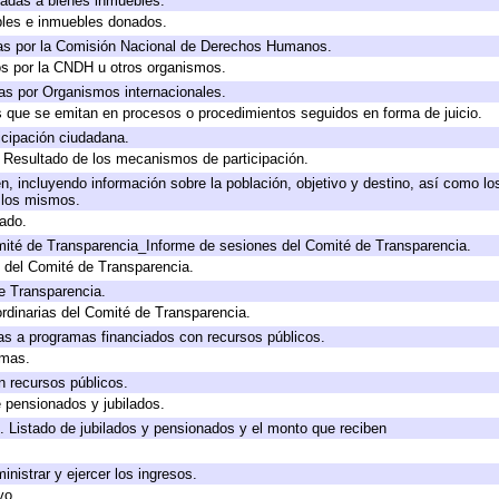
icadas a bienes inmuebles.
bles e inmuebles donados.
as por la Comisión Nacional de Derechos Humanos.
os por la CNDH u otros organismos.
as por Organismos internacionales.
os que se emitan en procesos o procedimientos seguidos en forma de juicio.
cipación ciudadana.
, Resultado de los mecanismos de participación.
, incluyendo información sobre la población, objetivo y destino, así como lo
a los mismos.
gado.
mité de Transparencia_Informe de sesiones del Comité de Transparencia.
 del Comité de Transparencia.
e Transparencia.
rdinarias del Comité de Transparencia.
as a programas financiados con recursos públicos.
amas.
n recursos públicos.
e pensionados y jubilados.
. Listado de jubilados y pensionados y el monto que reciben
inistrar y ejercer los ingresos.
vo.