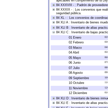
aplicables en cumplimiento de la Le
84 XXXVIII - : Padrón de proveedores
84 XXXIX - : Los convenios que reali
seguridad pública.
84 XL - : Los convenios de coordinac
84 XLI A : Inventario de bienes mueb
84 XLI B : Inventario de altas pract
84 XLI C : Inventario de bajas pract
01 Enero
02/
02 Febrero
03/
03 Marzo
04/
04 Abril
05/
05 Mayo
06/
06 Junio
07/
07 Julio
08/
08 Agosto
09/
09 Septiembre
10/
10 Octubre
11/
11 Noviembre
12/
12 Diciembre
01/
84 XLI D : Inventario de bienes inmu
84 XLI E : Inventario de altas pract