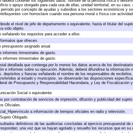
e deberá contener los siguientes datos: nombre de la persona física o denomi
eficio o apoyo otorgado para cada una de ellas, unidad territorial, en su caso
período por concepto de ayudas y subsidios a los sectores económicos y soci
 contribuyentes con homoclave cuando sea persona moral o física con actividad
 desde el nivel de jefe de departamento o equivalente, hasta el titular del suj
a sido objeto.
 señalando los requisitos para acceder a ellos.
y formatos que ofrecen.
e presupuesto asignado anual.
e informes trimestrales de gasto.
e informes trimestrales de gasto.
stal detallada que contenga por lo menos los datos acerca de los destinatario
 e informes sobre su ejecución. Además, deberá difundirse la información re
, depósitos y fianzas señalando el nombre de los responsables de recibirlos, 
ransferidos al estado y municipios, se observarán las disposiciones específic
eral de Presupuesto y Responsabilidad Hacendaria, y Ley de Fiscalización y
icación Social o equivalente.
 por contratación de servicios de impresión, difusión y publicidad del sujeto
os Oficiales.
ial_Hipervínculo a información de tiempos oficiales en radio y televisión.
 Sujeto Obligado.
sultados definitivos de las auditorías concluidas al ejercicio presupuestal de 
rrespondan; una vez que se hayan agotado y resuelto los recursos que en su