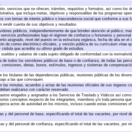
.
ión, servicios que se ofrecen, trámites, requisitos y formatos, así como los
trativa, que incluya metas, objetivos y responsables de los programas operat
ados con temas de interés público o trascendencia social que conforme a sus f
n rendir cuenta de sus objetivos y resultados.
ervidores públicos, independientemente de que brinden atención al público; ma
 servicios profesionales bajo el régimen de confianza u honorarios y personal d
o asignado, nivel del puesto en la estructura orgánica, fecha de alta en el c
ión de correo electrónico oficiales, y versión pública de su currículum vitae q
 y cédula que acredite su ultimo grado de estudios.
e sueldos y salarios de cada sujeto obligado de conformidad con la normativid
ta de todos los servidores públicos de base o de confianza, de todas las perc
s, comisiones, dietas, bonos, estímulos, ingresos y sistemas de compensación
e los titulares de las dependencias públicas, reuniones públicas de los diver
bajo a las que convoquen.
 en las minutas, acuerdos y actas de las reuniones oficiales de sus órganos co
deban realizarse con carácter reservado.
 gastos erogados y asignados a los Servicios de Traslado y Viáticos así com
 a estos conceptos respecto de los integrantes, miembros y/o toda persona q
ejerza actos de autoridad en los mismos, incluso cuando estas comisiones ofi
as y del personal de base, especificando el total de las vacantes, por nivel 
as y del personal de confianza, especificando el total de las vacantes, por n