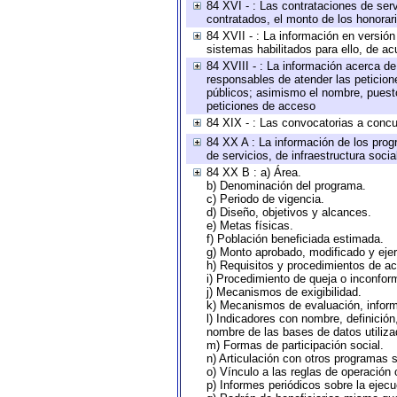
84 XVI - : Las contrataciones de serv
contratados, el monto de los honorari
84 XVII - : La información en versión
sistemas habilitados para ello, de ac
84 XVIII - : La información acerca de
responsables de atender las peticion
públicos; asimismo el nombre, puesto,
peticiones de acceso
84 XIX - : Las convocatorias a concu
84 XX A : La información de los prog
de servicios, de infraestructura socia
84 XX B : a) Área.
b) Denominación del programa.
c) Periodo de vigencia.
d) Diseño, objetivos y alcances.
e) Metas físicas.
f) Población beneficiada estimada.
g) Monto aprobado, modificado y eje
h) Requisitos y procedimientos de a
i) Procedimiento de queja o inconfor
j) Mecanismos de exigibilidad.
k) Mecanismos de evaluación, infor
l) Indicadores con nombre, definició
nombre de las bases de datos utiliza
m) Formas de participación social.
n) Articulación con otros programas s
o) Vínculo a las reglas de operación
p) Informes periódicos sobre la ejecu