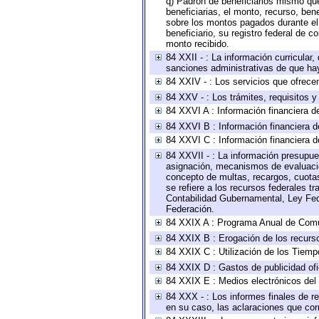
q) Padrón de beneficiarios mismo qu
beneficiarias, el monto, recurso, ben
sobre los montos pagados durante el 
beneficiario, su registro federal de
monto recibido.
84 XXII - : La información curricular,
sanciones administrativas de que hay
84 XXIV - : Los servicios que ofrecen
84 XXV - : Los trámites, requisitos 
84 XXVI A : Información financiera d
84 XXVI B : Información financiera d
84 XXVI C : Información financiera d
84 XXVII - : La información presupue
asignación, mecanismos de evaluación
concepto de multas, recargos, cuotas
se refiere a los recursos federales t
Contabilidad Gubernamental, Ley Fed
Federación.
84 XXIX A : Programa Anual de Comun
84 XXIX B : Erogación de los recursos
84 XXIX C : Utilización de los Tiemp
84 XXIX D : Gastos de publicidad ofic
84 XXIX E : Medios electrónicos del
84 XXX - : Los informes finales de re
en su caso, las aclaraciones que co