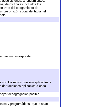
a, adquisiciones, arrendamientos,
s, datos finales incluidos los
e trate del otorgamiento de
bre o razón social del titular, el
ncia.
tal, según corresponda.
s son los rubros que son aplicables a
ón de fracciones aplicables a cada
mayor desagregación posible.
tales y programáticos, que le sean