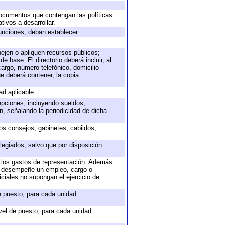
 documentos que contengan las políticas
ivos a desarrollar.
unciones, deban establecer.
nejen o apliquen recursos públicos;
e base. El directorio deberá incluir, al
argo, número telefónico, domicilio
ue deberá contener, la copia
ad aplicable
epciones, incluyendo sueldos,
, señalando la periodicidad de dicha
sos consejos, gabinetes, cabildos,
legiados, salvo que por disposición
o los gastos de representación. Además
ue desempeñe un empleo, cargo o
ciales no supongan el ejercicio de
de puesto, para cada unidad
ivel de puesto, para cada unidad