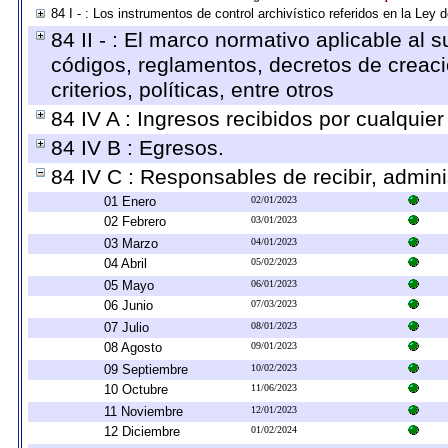
84 I - : Los instrumentos de control archivístico referidos en la Ley
84 II - : El marco normativo aplicable al s
códigos, reglamentos, decretos de creaci
criterios, políticas, entre otros
84 IV A : Ingresos recibidos por cualquier
84 IV B : Egresos.
84 IV C : Responsables de recibir, adminis
01 Enero
02/01/2023
02 Febrero
03/01/2023
03 Marzo
04/01/2023
04 Abril
05/02/2023
05 Mayo
06/01/2023
06 Junio
07/03/2023
07 Julio
08/01/2023
08 Agosto
09/01/2023
09 Septiembre
10/02/2023
10 Octubre
11/06/2023
11 Noviembre
12/01/2023
12 Diciembre
01/02/2024