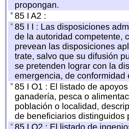
propongan.
85 I A2 :
85 I I : Las disposiciones adm
de la autoridad competente, c
prevean las disposiciones apl
trate, salvo que su difusión
se pretenden lograr con la di
emergencia, de conformidad c
85 I O1 : El listado de apoyo
ganadería, pesca o alimentac
población o localidad, descri
de beneficiarios distinguidos
85 I O2 : El listado de ingen