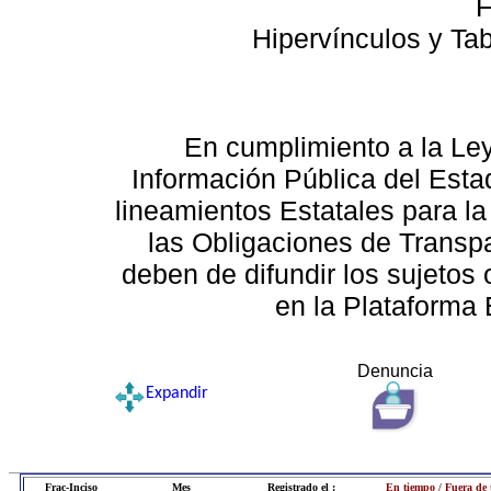
F
Hipervínculos y Ta
En cumplimiento a la Le
Información Pública del Esta
lineamientos Estatales para la
las Obligaciones de Transp
deben de difundir los sujetos 
en la Plataforma 
Denuncia
Expandir
Frac-Inciso
Mes
Registrado el :
En tiempo / Fuera de