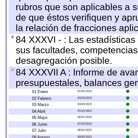
rubros que son aplicables a s
de que éstos verifiquen y ap
la relación de fracciones apli
84 XXXVI - : Las estadística
sus facultades, competencias
desagregación posible.
84 XXXVII A : Informe de ava
presupuestales, balances gen
01 Enero
02/02/2023
02 Febrero
03/03/2023
03 Marzo
04/03/2023
04 Abril
05/02/2023
05 Mayo
06/01/2023
06 Junio
07/03/2023
07 Julio
08/02/2023
08 Agosto
09/05/2023