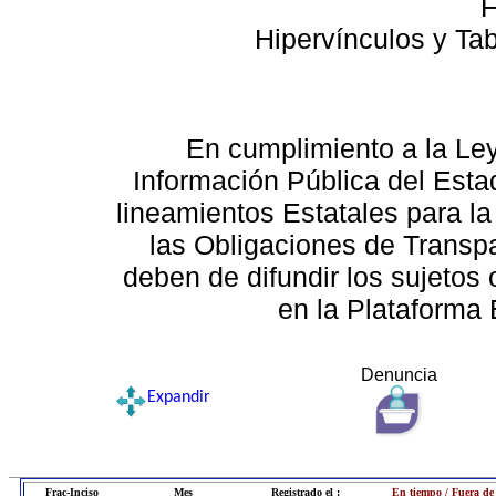
F
Hipervínculos y Ta
En cumplimiento a la Le
Información Pública del Esta
lineamientos Estatales para la
las Obligaciones de Transp
deben de difundir los sujetos 
en la Plataforma 
Denuncia
Expandir
Frac-Inciso
Mes
Registrado el :
En tiempo / Fuera de