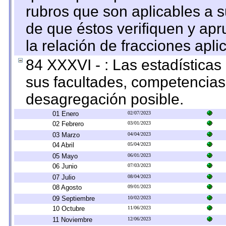
rubros que son aplicables a s
de que éstos verifiquen y ap
la relación de fracciones apli
84 XXXVI - : Las estadística
sus facultades, competencias
desagregación posible.
01 Enero
02/07/2023
02 Febrero
03/01/2023
03 Marzo
04/04/2023
04 Abril
05/04/2023
05 Mayo
06/01/2023
06 Junio
07/03/2023
07 Julio
08/04/2023
08 Agosto
09/01/2023
09 Septiembre
10/02/2023
10 Octubre
11/06/2023
11 Noviembre
12/06/2023