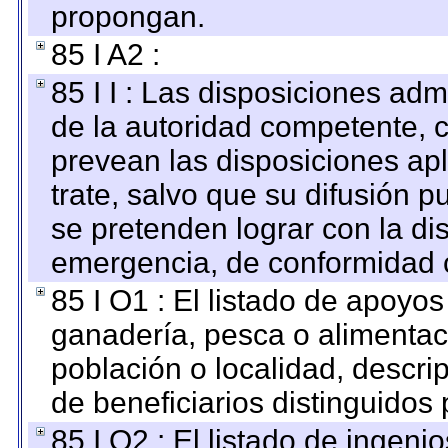
propongan.
85 I A2 :
85 I I : Las disposiciones adm
de la autoridad competente, c
prevean las disposiciones apl
trate, salvo que su difusión
se pretenden lograr con la di
emergencia, de conformidad c
85 I O1 : El listado de apoyo
ganadería, pesca o alimentac
población o localidad, descri
de beneficiarios distinguidos
85 I O2 : El listado de ingen