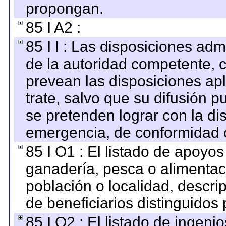
propongan.
85 I A2 :
85 I I : Las disposiciones adm
de la autoridad competente, c
prevean las disposiciones apl
trate, salvo que su difusión
se pretenden lograr con la di
emergencia, de conformidad c
85 I O1 : El listado de apoyo
ganadería, pesca o alimentac
población o localidad, descri
de beneficiarios distinguidos
85 I O2 : El listado de ingen