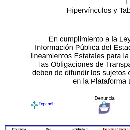
F
Hipervínculos y Ta
En cumplimiento a la Le
Información Pública del Esta
lineamientos Estatales para la
las Obligaciones de Transp
deben de difundir los sujetos 
en la Plataforma 
Denuncia
Expandir
Frac-Inciso
Mes
Registrado el :
En tiempo / Fuera de