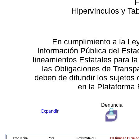
F
Hipervínculos y Ta
En cumplimiento a la Le
Información Pública del Esta
lineamientos Estatales para la
las Obligaciones de Transp
deben de difundir los sujetos 
en la Plataforma 
Denuncia
Expandir
Frac-Inciso
Mes
Registrado el :
En tiempo / Fuera de