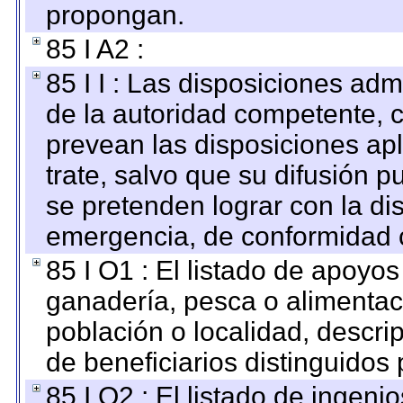
propongan.
85 I A2 :
85 I I : Las disposiciones adm
de la autoridad competente, c
prevean las disposiciones apl
trate, salvo que su difusión
se pretenden lograr con la di
emergencia, de conformidad c
85 I O1 : El listado de apoyo
ganadería, pesca o alimentac
población o localidad, descri
de beneficiarios distinguidos
85 I O2 : El listado de ingen