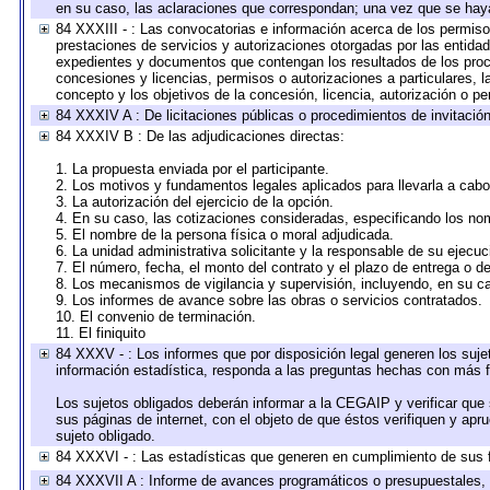
en su caso, las aclaraciones que correspondan; una vez que se hay
84 XXXIII - : Las convocatorias e información acerca de los permisos
prestaciones de servicios y autorizaciones otorgadas por las entida
expedientes y documentos que contengan los resultados de los proce
concesiones y licencias, permisos o autorizaciones a particulares, la
concepto y los objetivos de la concesión, licencia, autorización o pe
84 XXXIV A : De licitaciones públicas o procedimientos de invitación 
84 XXXIV B : De las adjudicaciones directas:
1. La propuesta enviada por el participante.
2. Los motivos y fundamentos legales aplicados para llevarla a cabo
3. La autorización del ejercicio de la opción.
4. En su caso, las cotizaciones consideradas, especificando los no
5. El nombre de la persona física o moral adjudicada.
6. La unidad administrativa solicitante y la responsable de su ejecuc
7. El número, fecha, el monto del contrato y el plazo de entrega o de
8. Los mecanismos de vigilancia y supervisión, incluyendo, en su c
9. Los informes de avance sobre las obras o servicios contratados.
10. El convenio de terminación.
11. El finiquito
84 XXXV - : Los informes que por disposición legal generen los suje
información estadística, responda a las preguntas hechas con más fr
Los sujetos obligados deberán informar a la CEGAIP y verificar que 
sus páginas de internet, con el objeto de que éstos verifiquen y apr
sujeto obligado.
84 XXXVI - : Las estadísticas que generen en cumplimiento de sus 
84 XXXVII A : Informe de avances programáticos o presupuestales, 