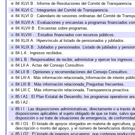
84 XLVI B : Informe de Resoluciones del Comité de Transparencia.
84 XLVI C : Integrantes del Comité de Transparencia.
84 XLVI D : Calendario de sesiones ordinarias del Comité de Transp
84 XLVII A : Evaluaciones y encuestas a programas financiados con
84 XLVII B : Encuestas sobre programas.
84 XLVIII - : Estudios financiados con recursos públicos.
84 XLIX A : Hipervínculo al listado de pensionados y jubilados.
84 XLIX B : Jubilados y pensionados. Listado de jubilados y pensio
84 L A : Ingresos recibidos.
84 L B : Responsables de recibir, administrar y ejercer los ingresos.
84 LII A : Actas del Consejo Consultivo.
84 LII B : Opiniones y recomendaciones del Consejo Consultivo.
84 LIII A : Más información relacionada_Información de interés públi
84 LIII B : Más información relacionada_Preguntas frecuentes.
84 LIII C : Más información relacionada. Transparencia proactiva.
85 I A1 : El Plan Estatal de Desarrollo, los programas operativos a
85 I A2 :
85 I I : Las disposiciones administrativas, directamente o a través 
disposiciones aplicables al sujeto obligado de que se trate, salvo q
disposición o se trate de situaciones de emergencia, de conformida
85 I O1 : El listado de apoyos otorgados en materia de agricultura, 
descripción o monto del apoyo, y el número de beneficiarios distingu
85 I O2 : El listado de ingenios azucareros, que contenga producció