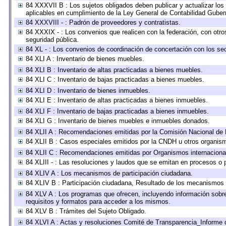
84 XXXVII B : Los sujetos obligados deben publicar y actualizar lo
aplicables en cumplimiento de la Ley General de Contabilidad Gube
84 XXXVIII - : Padrón de proveedores y contratistas.
84 XXXIX - : Los convenios que realicen con la federación, con otr
seguridad pública.
84 XL - : Los convenios de coordinación de concertación con los sec
84 XLI A : Inventario de bienes muebles.
84 XLI B : Inventario de altas practicadas a bienes muebles.
84 XLI C : Inventario de bajas practicadas a bienes muebles.
84 XLI D : Inventario de bienes inmuebles.
84 XLI E : Inventario de altas practicadas a bienes inmuebles.
84 XLI F : Inventario de bajas practicadas a bienes inmuebles.
84 XLI G : Inventario de bienes muebles e inmuebles donados.
84 XLII A : Recomendaciones emitidas por la Comisión Nacional d
84 XLII B : Casos especiales emitidos por la CNDH u otros organis
84 XLII C : Recomendaciones emitidas por Organismos internaciona
84 XLIII - : Las resoluciones y laudos que se emitan en procesos o 
84 XLIV A : Los mecanismos de participación ciudadana.
84 XLIV B : Participación ciudadana, Resultado de los mecanismos d
84 XLV A : Los programas que ofrecen, incluyendo información sobre 
requisitos y formatos para acceder a los mismos.
84 XLV B : Trámites del Sujeto Obligado.
84 XLVI A : Actas y resoluciones Comité de Transparencia_Informe 