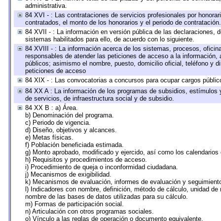
administrativa.
84 XVI - : Las contrataciones de servicios profesionales por honorar
contratados, el monto de los honorarios y el periodo de contratación.
84 XVII - : La información en versión pública de las declaraciones, de
sistemas habilitados para ello, de acuerdo con lo siguiente.
84 XVIII - : La información acerca de los sistemas, procesos, oficina
responsables de atender las peticiones de acceso a la información, 
públicos; asimismo el nombre, puesto, domicilio oficial, teléfono y d
peticiones de acceso
84 XIX - : Las convocatorias a concursos para ocupar cargos públic
84 XX A : La información de los programas de subsidios, estímulos 
de servicios, de infraestructura social y de subsidio.
84 XX B : a) Área.
b) Denominación del programa.
c) Periodo de vigencia.
d) Diseño, objetivos y alcances.
e) Metas físicas.
f) Población beneficiada estimada.
g) Monto aprobado, modificado y ejercido, así como los calendarios
h) Requisitos y procedimientos de acceso.
i) Procedimiento de queja o inconformidad ciudadana.
j) Mecanismos de exigibilidad.
k) Mecanismos de evaluación, informes de evaluación y seguimien
l) Indicadores con nombre, definición, método de cálculo, unidad de
nombre de las bases de datos utilizadas para su cálculo.
m) Formas de participación social.
n) Articulación con otros programas sociales.
o) Vínculo a las reglas de operación o documento equivalente.