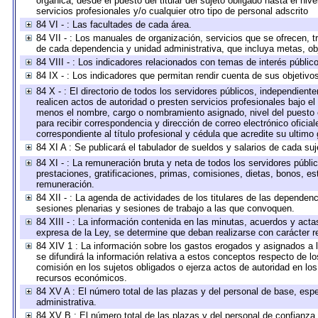
orgánica, desde el puesto del titular del sujeto obligado hasta el ni
servicios profesionales y/o cualquier otro tipo de personal adscrito
84 VI - : Las facultades de cada área.
84 VII - : Los manuales de organización, servicios que se ofrecen, 
de cada dependencia y unidad administrativa, que incluya metas, obj
84 VIII - : Los indicadores relacionados con temas de interés públi
84 IX - : Los indicadores que permitan rendir cuenta de sus objetivo
84 X - : El directorio de todos los servidores públicos, independien
realicen actos de autoridad o presten servicios profesionales bajo el
menos el nombre, cargo o nombramiento asignado, nivel del puesto en
para recibir correspondencia y dirección de correo electrónico oficia
correspondiente al título profesional y cédula que acredite su ultimo
84 XI A : Se publicará el tabulador de sueldos y salarios de cada su
84 XI - : La remuneración bruta y neta de todos los servidores públ
prestaciones, gratificaciones, primas, comisiones, dietas, bonos, e
remuneración.
84 XII - : La agenda de actividades de los titulares de las dependen
sesiones plenarias y sesiones de trabajo a las que convoquen.
84 XIII - : La información contenida en las minutas, acuerdos y acta
expresa de la Ley, se determine que deban realizarse con carácter r
84 XIV 1 : La información sobre los gastos erogados y asignados a 
se difundirá la información relativa a estos conceptos respecto de
comisión en los sujetos obligados o ejerza actos de autoridad en lo
recursos económicos.
84 XV A : El número total de las plazas y del personal de base, espe
administrativa.
84 XV B : El número total de las plazas y del personal de confianza,