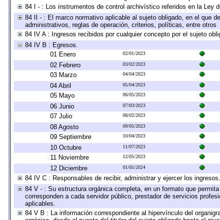
84 I - : Los instrumentos de control archivístico referidos en la Ley
84 II - : El marco normativo aplicable al sujeto obligado, en el que
administrativos, reglas de operación, criterios, políticas, entre otros
84 IV A : Ingresos recibidos por cualquier concepto por el sujeto obl
84 IV B : Egresos.
01 Enero
02/01/2023
02 Febrero
03/02/2023
03 Marzo
04/04/2023
04 Abril
05/04/2023
05 Mayo
06/05/2023
06 Junio
07/03/2023
07 Julio
08/02/2023
08 Agosto
09/05/2023
09 Septiembre
10/04/2023
10 Octubre
11/07/2023
11 Noviembre
12/05/2023
12 Diciembre
01/05/2024
84 IV C : Responsables de recibir, administrar y ejercer los ingresos
84 V - : Su estructura orgánica completa, en un formato que permita 
corresponden a cada servidor público, prestador de servicios profes
aplicables.
84 V B : La información correspondiente al hipervínculo del organigra