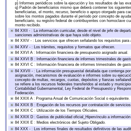
p) Informes periódicos sobre la ejecución y los resultados de las ev
q) Padrón de beneficiarios mismo que deberá contener los siguiente
beneficiarias, el monto, recurso, beneficio o apoyo otorgado para cad
sobre los montos pagados durante el período por concepto de ayudas
beneficiario, su registro federal de contribuyentes con homoclave cu
monto recibido.
84 XXII - : La información curricular, desde el nivel de jefe de depar
sanciones administrativas de que haya sido objeto.
84 XXIV - : Los servicios que ofrecen señalando los requisitos para 
84 XXV - : Los trámites, requisitos y formatos que ofrecen.
84 XXVI A : Información financiera de presupuesto asignado anual.
84 XXVI B : Información financiera de informes trimestrales de gast
84 XXVI C : Información financiera de informes trimestrales de gast
84 XXVII - : La información presupuestal detallada que contenga por 
asignación, mecanismos de evaluación e informes sobre su ejecución
concepto de multas, recargos, cuotas, depósitos y fianzas señalando 
se refiere a los recursos federales transferidos al estado y municip
Contabilidad Gubernamental, Ley Federal de Presupuesto y Responsa
Federación.
84 XXIX A : Programa Anual de Comunicación Social o equivalente.
84 XXIX B : Erogación de los recursos por contratación de servicios 
84 XXIX C : Utilización de los Tiempos Oficiales.
84 XXIX D : Gastos de publicidad oficial_Hipervínculo a información 
84 XXIX E : Medios electrónicos del Sujeto Obligado.
84 XXX - : Los informes finales de resultados definitivos de las audi