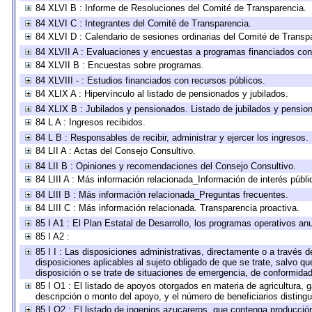
84 XLVI B : Informe de Resoluciones del Comité de Transparencia.
84 XLVI C : Integrantes del Comité de Transparencia.
84 XLVI D : Calendario de sesiones ordinarias del Comité de Transp
84 XLVII A : Evaluaciones y encuestas a programas financiados con
84 XLVII B : Encuestas sobre programas.
84 XLVIII - : Estudios financiados con recursos públicos.
84 XLIX A : Hipervínculo al listado de pensionados y jubilados.
84 XLIX B : Jubilados y pensionados. Listado de jubilados y pensio
84 L A : Ingresos recibidos.
84 L B : Responsables de recibir, administrar y ejercer los ingresos.
84 LII A : Actas del Consejo Consultivo.
84 LII B : Opiniones y recomendaciones del Consejo Consultivo.
84 LIII A : Más información relacionada_Información de interés públi
84 LIII B : Más información relacionada_Preguntas frecuentes.
84 LIII C : Más información relacionada. Transparencia proactiva.
85 I A1 : El Plan Estatal de Desarrollo, los programas operativos a
85 I A2 :
85 I I : Las disposiciones administrativas, directamente o a través 
disposiciones aplicables al sujeto obligado de que se trate, salvo q
disposición o se trate de situaciones de emergencia, de conformida
85 I O1 : El listado de apoyos otorgados en materia de agricultura, 
descripción o monto del apoyo, y el número de beneficiarios distingu
85 I O2 : El listado de ingenios azucareros, que contenga producció