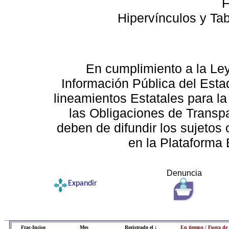
F
Hipervínculos y Ta
En cumplimiento a la Le
Información Pública del Esta
lineamientos Estatales para la
las Obligaciones de Transp
deben de difundir los sujetos 
en la Plataforma 
Denuncia
Expandir
Frac-Inciso
Mes
Registrado el :
En tiempo / Fuera de