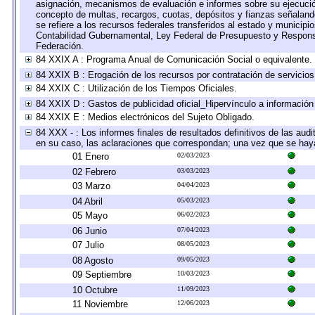
asignación, mecanismos de evaluación e informes sobre su ejecución
concepto de multas, recargos, cuotas, depósitos y fianzas señalando 
se refiere a los recursos federales transferidos al estado y municip
Contabilidad Gubernamental, Ley Federal de Presupuesto y Responsa
Federación.
84 XXIX A : Programa Anual de Comunicación Social o equivalente.
84 XXIX B : Erogación de los recursos por contratación de servicios 
84 XXIX C : Utilización de los Tiempos Oficiales.
84 XXIX D : Gastos de publicidad oficial_Hipervínculo a información 
84 XXIX E : Medios electrónicos del Sujeto Obligado.
84 XXX - : Los informes finales de resultados definitivos de las audi
en su caso, las aclaraciones que correspondan; una vez que se hay
01 Enero
02/03/2023
02 Febrero
03/03/2023
03 Marzo
04/04/2023
04 Abril
05/03/2023
05 Mayo
06/02/2023
06 Junio
07/04/2023
07 Julio
08/05/2023
08 Agosto
09/05/2023
09 Septiembre
10/03/2023
10 Octubre
11/09/2023
11 Noviembre
12/06/2023