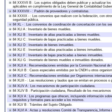
84 XXXVII B : Los sujetos obligados deben publicar y actualizar lo
aplicables en cumplimiento de la Ley General de Contabilidad Gube
84 XXXVIII - : Padrón de proveedores y contratistas.
84 XXXIX - : Los convenios que realicen con la federación, con otr
seguridad pública.
84 XL - : Los convenios de coordinación de concertación con los sec
84 XLI A : Inventario de bienes muebles.
84 XLI B : Inventario de altas practicadas a bienes muebles.
84 XLI C : Inventario de bajas practicadas a bienes muebles.
84 XLI D : Inventario de bienes inmuebles.
84 XLI E : Inventario de altas practicadas a bienes inmuebles.
84 XLI F : Inventario de bajas practicadas a bienes inmuebles.
84 XLI G : Inventario de bienes muebles e inmuebles donados.
84 XLII A : Recomendaciones emitidas por la Comisión Nacional d
84 XLII B : Casos especiales emitidos por la CNDH u otros organis
84 XLII C : Recomendaciones emitidas por Organismos internaciona
84 XLIII - : Las resoluciones y laudos que se emitan en procesos o 
84 XLIV A : Los mecanismos de participación ciudadana.
84 XLIV B : Participación ciudadana, Resultado de los mecanismos d
84 XLV A : Los programas que ofrecen, incluyendo información sobre 
requisitos y formatos para acceder a los mismos.
84 XLV B : Trámites del Sujeto Obligado.
84 XLVI A : Actas y resoluciones Comité de Transparencia_Informe 