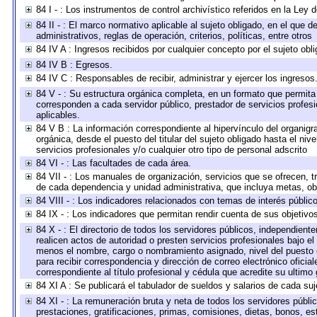
84 I - : Los instrumentos de control archivístico referidos en la Ley
84 II - : El marco normativo aplicable al sujeto obligado, en el que
administrativos, reglas de operación, criterios, políticas, entre otros
84 IV A : Ingresos recibidos por cualquier concepto por el sujeto obl
84 IV B : Egresos.
84 IV C : Responsables de recibir, administrar y ejercer los ingresos
84 V - : Su estructura orgánica completa, en un formato que permita 
corresponden a cada servidor público, prestador de servicios profes
aplicables.
84 V B : La información correspondiente al hipervínculo del organigra
orgánica, desde el puesto del titular del sujeto obligado hasta el ni
servicios profesionales y/o cualquier otro tipo de personal adscrito
84 VI - : Las facultades de cada área.
84 VII - : Los manuales de organización, servicios que se ofrecen, 
de cada dependencia y unidad administrativa, que incluya metas, obj
84 VIII - : Los indicadores relacionados con temas de interés públi
84 IX - : Los indicadores que permitan rendir cuenta de sus objetivo
84 X - : El directorio de todos los servidores públicos, independien
realicen actos de autoridad o presten servicios profesionales bajo el
menos el nombre, cargo o nombramiento asignado, nivel del puesto en
para recibir correspondencia y dirección de correo electrónico oficia
correspondiente al título profesional y cédula que acredite su ultimo
84 XI A : Se publicará el tabulador de sueldos y salarios de cada su
84 XI - : La remuneración bruta y neta de todos los servidores públ
prestaciones, gratificaciones, primas, comisiones, dietas, bonos, e