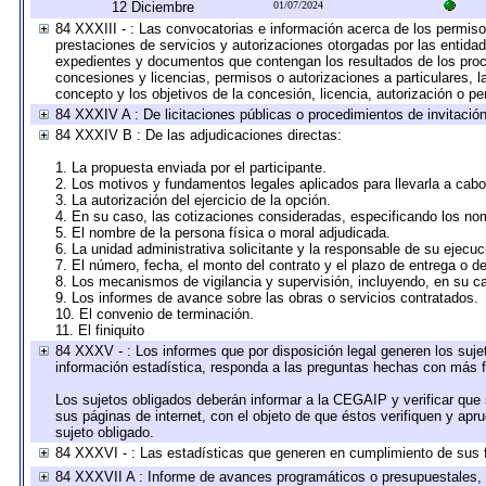
12 Diciembre
01/07/2024
84 XXXIII - : Las convocatorias e información acerca de los permisos
prestaciones de servicios y autorizaciones otorgadas por las entida
expedientes y documentos que contengan los resultados de los proce
concesiones y licencias, permisos o autorizaciones a particulares, la
concepto y los objetivos de la concesión, licencia, autorización o pe
84 XXXIV A : De licitaciones públicas o procedimientos de invitación 
84 XXXIV B : De las adjudicaciones directas:
1. La propuesta enviada por el participante.
2. Los motivos y fundamentos legales aplicados para llevarla a cabo
3. La autorización del ejercicio de la opción.
4. En su caso, las cotizaciones consideradas, especificando los no
5. El nombre de la persona física o moral adjudicada.
6. La unidad administrativa solicitante y la responsable de su ejecuc
7. El número, fecha, el monto del contrato y el plazo de entrega o de
8. Los mecanismos de vigilancia y supervisión, incluyendo, en su c
9. Los informes de avance sobre las obras o servicios contratados.
10. El convenio de terminación.
11. El finiquito
84 XXXV - : Los informes que por disposición legal generen los suje
información estadística, responda a las preguntas hechas con más fr
Los sujetos obligados deberán informar a la CEGAIP y verificar que 
sus páginas de internet, con el objeto de que éstos verifiquen y apr
sujeto obligado.
84 XXXVI - : Las estadísticas que generen en cumplimiento de sus 
84 XXXVII A : Informe de avances programáticos o presupuestales, 