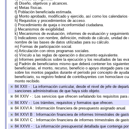
d) Diseño, objetivos y alcances.
e) Metas físicas.
f) Población beneficiada estimada.
g) Monto aprobado, modificado y ejercido, así como los calendarios
h) Requisitos y procedimientos de acceso.
i) Procedimiento de queja o inconformidad ciudadana.
j) Mecanismos de exigibilidad.
k) Mecanismos de evaluación, informes de evaluación y seguimien
l) Indicadores con nombre, definición, método de cálculo, unidad de
nombre de las bases de datos utilizadas para su cálculo.
m) Formas de participación social.
n) Articulación con otros programas sociales.
o) Vínculo a las reglas de operación o documento equivalente.
p) Informes periódicos sobre la ejecución y los resultados de las ev
q) Padrón de beneficiarios mismo que deberá contener los siguiente
beneficiarias, el monto, recurso, beneficio o apoyo otorgado para cad
sobre los montos pagados durante el período por concepto de ayudas
beneficiario, su registro federal de contribuyentes con homoclave cu
monto recibido.
84 XXII - : La información curricular, desde el nivel de jefe de depar
sanciones administrativas de que haya sido objeto.
84 XXIV - : Los servicios que ofrecen señalando los requisitos para 
84 XXV - : Los trámites, requisitos y formatos que ofrecen.
84 XXVI A : Información financiera de presupuesto asignado anual.
84 XXVI B : Información financiera de informes trimestrales de gast
84 XXVI C : Información financiera de informes trimestrales de gast
84 XXVII - : La información presupuestal detallada que contenga por 