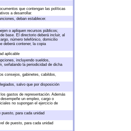
 documentos que contengan las políticas
ivos a desarrollar.
unciones, deban establecer.
nejen o apliquen recursos públicos;
e base. El directorio deberá incluir, al
argo, número telefónico, domicilio
ue deberá contener, la copia
ad aplicable
epciones, incluyendo sueldos,
, señalando la periodicidad de dicha
sos consejos, gabinetes, cabildos,
legiados, salvo que por disposición
o los gastos de representación. Además
ue desempeñe un empleo, cargo o
ciales no supongan el ejercicio de
de puesto, para cada unidad
ivel de puesto, para cada unidad