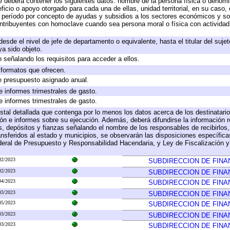
e deberá contener los siguientes datos: nombre de la persona física o denomi
eficio o apoyo otorgado para cada una de ellas, unidad territorial, en su caso
período por concepto de ayudas y subsidios a los sectores económicos y soci
 contribuyentes con homoclave cuando sea persona moral o física con actividad
 desde el nivel de jefe de departamento o equivalente, hasta el titular del suj
a sido objeto.
 señalando los requisitos para acceder a ellos.
y formatos que ofrecen.
e presupuesto asignado anual.
e informes trimestrales de gasto.
e informes trimestrales de gasto.
stal detallada que contenga por lo menos los datos acerca de los destinatario
 e informes sobre su ejecución. Además, deberá difundirse la información re
, depósitos y fianzas señalando el nombre de los responsables de recibirlos, 
ransferidos al estado y municipios, se observarán las disposiciones específic
eral de Presupuesto y Responsabilidad Hacendaria, y Ley de Fiscalización y
02/2023
SUBDIRECCION DE FINA
02/2023
SUBDIRECCION DE FINA
04/2023
SUBDIRECCION DE FINA
03/2023
SUBDIRECCION DE FINA
05/2023
SUBDIRECCION DE FINA
03/2023
SUBDIRECCION DE FINA
03/2023
SUBDIRECCION DE FINA