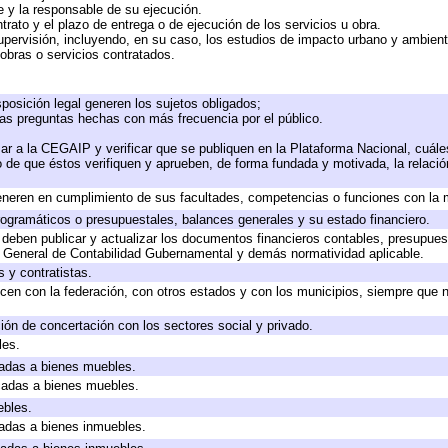
te y la responsable de su ejecución.
trato y el plazo de entrega o de ejecución de los servicios u obra.
upervisión, incluyendo, en su caso, los estudios de impacto urbano y ambien
obras o servicios contratados.
posición legal generen los sujetos obligados;
las preguntas hechas con más frecuencia por el público.
ar a la CEGAIP y verificar que se publiquen en la Plataforma Nacional, cuále
to de que éstos verifiquen y aprueben, de forma fundada y motivada, la relaci
eneren en cumplimiento de sus facultades, competencias o funciones con la 
ogramáticos o presupuestales, balances generales y su estado financiero.
deben publicar y actualizar los documentos financieros contables, presupues
y General de Contabilidad Gubernamental y demás normatividad aplicable.
 y contratistas.
cen con la federación, con otros estados y con los municipios, siempre que 
ión de concertación con los sectores social y privado.
les.
icadas a bienes muebles.
icadas a bienes muebles.
ebles.
icadas a bienes inmuebles.