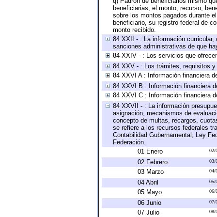
q) Padrón de beneficiarios mismo qu
beneficiarias, el monto, recurso, ben
sobre los montos pagados durante el 
beneficiario, su registro federal de
monto recibido.
84 XXII - : La información curricular,
sanciones administrativas de que hay
84 XXIV - : Los servicios que ofrecen
84 XXV - : Los trámites, requisitos 
84 XXVI A : Información financiera d
84 XXVI B : Información financiera d
84 XXVI C : Información financiera d
84 XXVII - : La información presupue
asignación, mecanismos de evaluación
concepto de multas, recargos, cuotas
se refiere a los recursos federales t
Contabilidad Gubernamental, Ley Fed
Federación.
01 Enero
02/
02 Febrero
03/
03 Marzo
04/
04 Abril
05/
05 Mayo
06/
06 Junio
07/
07 Julio
08/