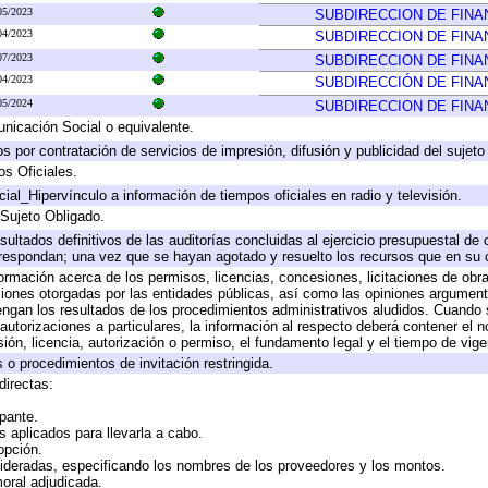
05/2023
SUBDIRECCION DE FINA
04/2023
SUBDIRECCION DE FINA
07/2023
SUBDIRECCION DE FINA
04/2023
SUBDIRECCIÓN DE FINA
05/2024
SUBDIRECCION DE FINA
icación Social o equivalente.
 por contratación de servicios de impresión, difusión y publicidad del sujeto
os Oficiales.
ial_Hipervínculo a información de tiempos oficiales en radio y televisión.
 Sujeto Obligado.
sultados definitivos de las auditorías concluidas al ejercicio presupuestal de 
rrespondan; una vez que se hayan agotado y resuelto los recursos que en su
formación acerca de los permisos, licencias, concesiones, licitaciones de obr
ciones otorgadas por las entidades públicas, así como las opiniones argumento
gan los resultados de los procedimientos administrativos aludidos. Cuando s
utorizaciones a particulares, la información al respecto deberá contener el nom
ión, licencia, autorización o permiso, el fundamento legal y el tiempo de vige
 o procedimientos de invitación restringida.
directas:
ipante.
 aplicados para llevarla a cabo.
 opción.
sideradas, especificando los nombres de los proveedores y los montos.
moral adjudicada.