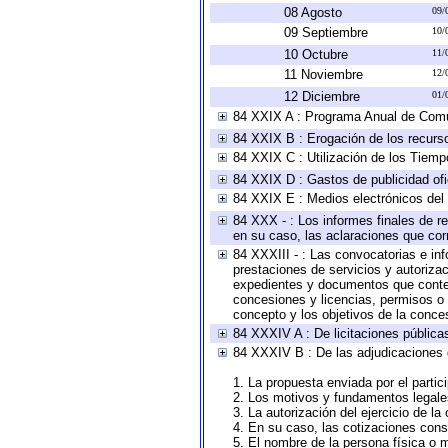
08 Agosto
09/
09 Septiembre
10/
10 Octubre
11/
11 Noviembre
12/
12 Diciembre
01/
84 XXIX A : Programa Anual de Comun
84 XXIX B : Erogación de los recursos
84 XXIX C : Utilización de los Tiemp
84 XXIX D : Gastos de publicidad ofic
84 XXIX E : Medios electrónicos del
84 XXX - : Los informes finales de re
en su caso, las aclaraciones que co
84 XXXIII - : Las convocatorias e in
prestaciones de servicios y autoriza
expedientes y documentos que conten
concesiones y licencias, permisos o a
concepto y los objetivos de la conces
84 XXXIV A : De licitaciones públicas
84 XXXIV B : De las adjudicaciones 
1. La propuesta enviada por el partic
2. Los motivos y fundamentos legales
3. La autorización del ejercicio de la
4. En su caso, las cotizaciones con
5. El nombre de la persona física o 