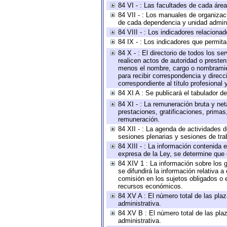
84 VI - : Las facultades de cada área
84 VII - : Los manuales de organizac
de cada dependencia y unidad adminis
84 VIII - : Los indicadores relacion
84 IX - : Los indicadores que permita
84 X - : El directorio de todos los s
realicen actos de autoridad o presten
menos el nombre, cargo o nombramient
para recibir correspondencia y direcc
correspondiente al título profesional
84 XI A : Se publicará el tabulador d
84 XI - : La remuneración bruta y ne
prestaciones, gratificaciones, prima
remuneración.
84 XII - : La agenda de actividades d
sesiones plenarias y sesiones de tra
84 XIII - : La información contenida
expresa de la Ley, se determine que 
84 XIV 1 : La información sobre los
se difundirá la información relativa
comisión en los sujetos obligados o 
recursos económicos.
84 XV A : El número total de las plaz
administrativa.
84 XV B : El número total de las plaz
administrativa.