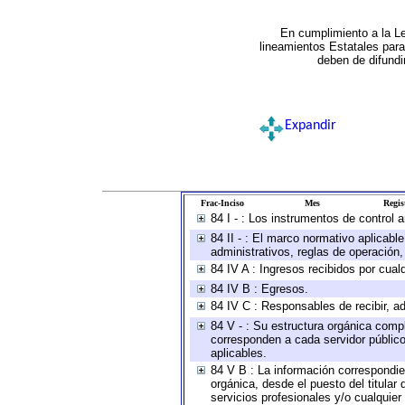
En cumplimiento a la L
lineamientos Estatales par
deben de difundi
Expandir
Frac-Inciso
Mes
Regis
84 I - : Los instrumentos de control 
84 II - : El marco normativo aplicabl
administrativos, reglas de operación, c
84 IV A : Ingresos recibidos por cual
84 IV B : Egresos.
84 IV C : Responsables de recibir, ad
84 V - : Su estructura orgánica compl
corresponden a cada servidor público
aplicables.
84 V B : La información correspondien
orgánica, desde el puesto del titular
servicios profesionales y/o cualquier 