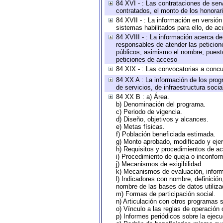
84 XVI - : Las contrataciones de serv
contratados, el monto de los honorari
84 XVII - : La información en versión
sistemas habilitados para ello, de ac
84 XVIII - : La información acerca de
responsables de atender las peticion
públicos; asimismo el nombre, puesto,
peticiones de acceso
84 XIX - : Las convocatorias a concu
84 XX A : La información de los prog
de servicios, de infraestructura socia
84 XX B : a) Área.
b) Denominación del programa.
c) Periodo de vigencia.
d) Diseño, objetivos y alcances.
e) Metas físicas.
f) Población beneficiada estimada.
g) Monto aprobado, modificado y eje
h) Requisitos y procedimientos de a
i) Procedimiento de queja o inconfor
j) Mecanismos de exigibilidad.
k) Mecanismos de evaluación, infor
l) Indicadores con nombre, definició
nombre de las bases de datos utiliza
m) Formas de participación social.
n) Articulación con otros programas s
o) Vínculo a las reglas de operación
p) Informes periódicos sobre la ejecu