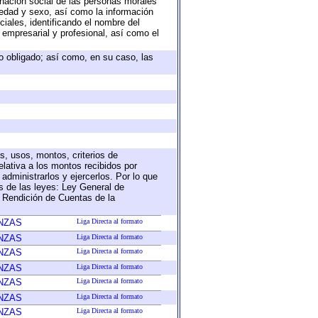
nación social de las personas morales
, edad y sexo, así como la información
ales, identificando el nombre del
 empresarial y profesional, así como el
eto obligado; así como, en su caso, las
s, usos, montos, criterios de
lativa a los montos recibidos por
administrarlos y ejercerlos. Por lo que
as de las leyes: Ley General de
 Rendición de Cuentas de la
NZAS
Liga Directa al formato
NZAS
Liga Directa al formato
NZAS
Liga Directa al formato
NZAS
Liga Directa al formato
NZAS
Liga Directa al formato
NZAS
Liga Directa al formato
NZAS
Liga Directa al formato