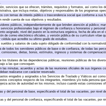
.
ión, servicios que se ofrecen, trámites, requisitos y formatos, así como los
trativa, que incluya metas, objetivos y responsables de los programas operat
ados con temas de interés público o trascendencia social que conforme a sus f
n rendir cuenta de sus objetivos y resultados.
ervidores públicos, independientemente de que brinden atención al público; ma
 servicios profesionales bajo el régimen de confianza u honorarios y personal d
o asignado, nivel del puesto en la estructura orgánica, fecha de alta en el c
ión de correo electrónico oficiales, y versión pública de su currículum vitae q
 y cédula que acredite su ultimo grado de estudios.
e sueldos y salarios de cada sujeto obligado de conformidad con la normativid
ta de todos los servidores públicos de base o de confianza, de todas las perc
s, comisiones, dietas, bonos, estímulos, ingresos y sistemas de compensación
e los titulares de las dependencias públicas, reuniones públicas de los diver
bajo a las que convoquen.
 en las minutas, acuerdos y actas de las reuniones oficiales de sus órganos co
deban realizarse con carácter reservado.
 gastos erogados y asignados a los Servicios de Traslado y Viáticos así com
 a estos conceptos respecto de los integrantes, miembros y/o toda persona q
ejerza actos de autoridad en los mismos, incluso cuando estas comisiones ofi
as y del personal de base, especificando el total de las vacantes, por nivel 
as y del personal de confianza, especificando el total de las vacantes, por n