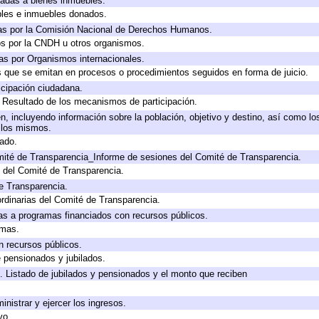
icadas a bienes inmuebles.
bles e inmuebles donados.
as por la Comisión Nacional de Derechos Humanos.
os por la CNDH u otros organismos.
as por Organismos internacionales.
os que se emitan en procesos o procedimientos seguidos en forma de juicio.
cipación ciudadana.
, Resultado de los mecanismos de participación.
, incluyendo información sobre la población, objetivo y destino, así como lo
a los mismos.
gado.
mité de Transparencia_Informe de sesiones del Comité de Transparencia.
 del Comité de Transparencia.
e Transparencia.
rdinarias del Comité de Transparencia.
as a programas financiados con recursos públicos.
amas.
n recursos públicos.
e pensionados y jubilados.
. Listado de jubilados y pensionados y el monto que reciben
inistrar y ejercer los ingresos.
vo.