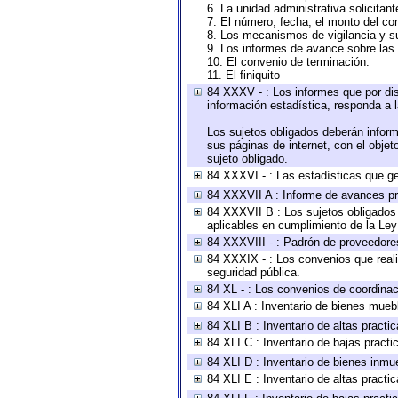
6. La unidad administrativa solicitan
7. El número, fecha, el monto del con
8. Los mecanismos de vigilancia y s
9. Los informes de avance sobre las 
10. El convenio de terminación.
11. El finiquito
84 XXXV - : Los informes que por dis
información estadística, responda a 
Los sujetos obligados deberán inform
sus páginas de internet, con el obje
sujeto obligado.
84 XXXVI - : Las estadísticas que g
84 XXXVII A : Informe de avances pr
84 XXXVII B : Los sujetos obligados 
aplicables en cumplimiento de la Le
84 XXXVIII - : Padrón de proveedores
84 XXXIX - : Los convenios que reali
seguridad pública.
84 XL - : Los convenios de coordinac
84 XLI A : Inventario de bienes mueb
84 XLI B : Inventario de altas pract
84 XLI C : Inventario de bajas pract
84 XLI D : Inventario de bienes inmu
84 XLI E : Inventario de altas pract