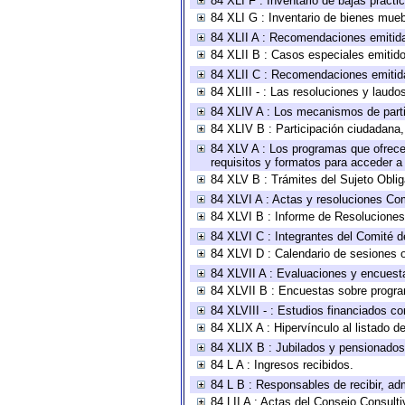
84 XLI F : Inventario de bajas pract
84 XLI G : Inventario de bienes mue
84 XLII A : Recomendaciones emitid
84 XLII B : Casos especiales emitid
84 XLII C : Recomendaciones emitid
84 XLIII - : Las resoluciones y laud
84 XLIV A : Los mecanismos de parti
84 XLIV B : Participación ciudadana
84 XLV A : Los programas que ofrecen
requisitos y formatos para acceder 
84 XLV B : Trámites del Sujeto Obli
84 XLVI A : Actas y resoluciones Co
84 XLVI B : Informe de Resoluciones
84 XLVI C : Integrantes del Comité d
84 XLVI D : Calendario de sesiones o
84 XLVII A : Evaluaciones y encuest
84 XLVII B : Encuestas sobre progr
84 XLVIII - : Estudios financiados co
84 XLIX A : Hipervínculo al listado d
84 XLIX B : Jubilados y pensionados
84 L A : Ingresos recibidos.
84 L B : Responsables de recibir, adm
84 LII A : Actas del Consejo Consulti