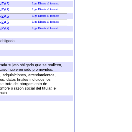
NZAS
Liga Directa al formato
NZAS
Liga Directa al formato
NZAS
Liga Directa al formato
NZAS
Liga Directa al formato
NZAS
Liga Directa al formato
 obligado.
cada sujeto obligado que se realicen,
 caso hubieren sido promovidos.
a, adquisiciones, arrendamientos,
s, datos finales incluidos los
e trate del otorgamiento de
bre o razón social del titular, el
ncia.