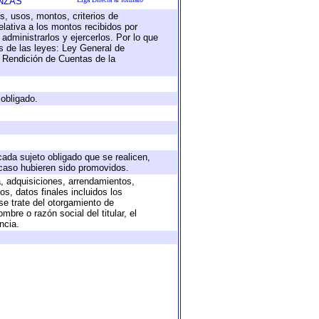
NZAS
s, usos, montos, criterios de
lativa a los montos recibidos por
administrarlos y ejercerlos. Por lo que
as de las leyes: Ley General de
 Rendición de Cuentas de la
 obligado.
cada sujeto obligado que se realicen,
 caso hubieren sido promovidos.
a, adquisiciones, arrendamientos,
s, datos finales incluidos los
e trate del otorgamiento de
bre o razón social del titular, el
ncia.