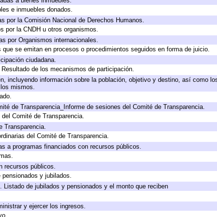
icadas a bienes inmuebles.
bles e inmuebles donados.
as por la Comisión Nacional de Derechos Humanos.
os por la CNDH u otros organismos.
as por Organismos internacionales.
os que se emitan en procesos o procedimientos seguidos en forma de juicio.
cipación ciudadana.
, Resultado de los mecanismos de participación.
, incluyendo información sobre la población, objetivo y destino, así como lo
a los mismos.
gado.
mité de Transparencia_Informe de sesiones del Comité de Transparencia.
 del Comité de Transparencia.
e Transparencia.
rdinarias del Comité de Transparencia.
as a programas financiados con recursos públicos.
amas.
n recursos públicos.
e pensionados y jubilados.
. Listado de jubilados y pensionados y el monto que reciben
inistrar y ejercer los ingresos.
vo.