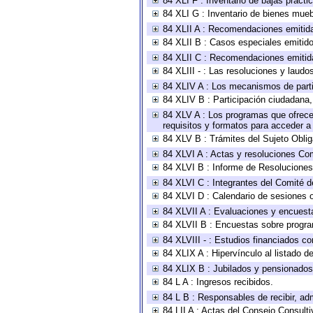
84 XLI F : Inventario de bajas pract
84 XLI G : Inventario de bienes mue
84 XLII A : Recomendaciones emitid
84 XLII B : Casos especiales emitid
84 XLII C : Recomendaciones emitid
84 XLIII - : Las resoluciones y laud
84 XLIV A : Los mecanismos de parti
84 XLIV B : Participación ciudadana
84 XLV A : Los programas que ofrecen
requisitos y formatos para acceder 
84 XLV B : Trámites del Sujeto Obli
84 XLVI A : Actas y resoluciones Co
84 XLVI B : Informe de Resoluciones
84 XLVI C : Integrantes del Comité d
84 XLVI D : Calendario de sesiones o
84 XLVII A : Evaluaciones y encuest
84 XLVII B : Encuestas sobre progr
84 XLVIII - : Estudios financiados co
84 XLIX A : Hipervínculo al listado d
84 XLIX B : Jubilados y pensionados
84 L A : Ingresos recibidos.
84 L B : Responsables de recibir, adm
84 LII A : Actas del Consejo Consulti