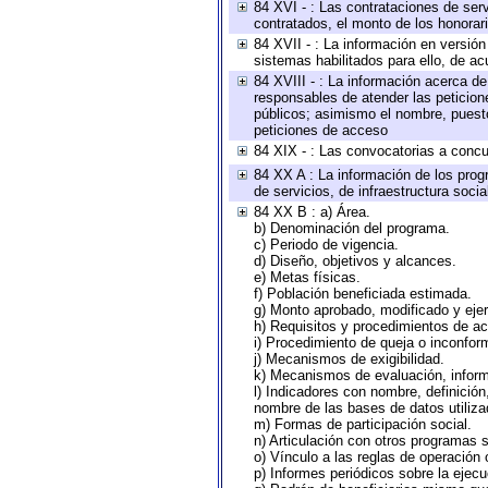
84 XVI - : Las contrataciones de serv
contratados, el monto de los honorari
84 XVII - : La información en versión
sistemas habilitados para ello, de ac
84 XVIII - : La información acerca de
responsables de atender las peticion
públicos; asimismo el nombre, puesto,
peticiones de acceso
84 XIX - : Las convocatorias a concu
84 XX A : La información de los prog
de servicios, de infraestructura socia
84 XX B : a) Área.
b) Denominación del programa.
c) Periodo de vigencia.
d) Diseño, objetivos y alcances.
e) Metas físicas.
f) Población beneficiada estimada.
g) Monto aprobado, modificado y eje
h) Requisitos y procedimientos de a
i) Procedimiento de queja o inconfor
j) Mecanismos de exigibilidad.
k) Mecanismos de evaluación, infor
l) Indicadores con nombre, definició
nombre de las bases de datos utiliza
m) Formas de participación social.
n) Articulación con otros programas s
o) Vínculo a las reglas de operación
p) Informes periódicos sobre la ejecu