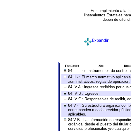
En cumplimiento a la L
lineamientos Estatales par
deben de difundi
Expandir
Frac-Inciso
Mes
Regis
84 I - : Los instrumentos de control 
84 II - : El marco normativo aplicabl
administrativos, reglas de operación, c
84 IV A : Ingresos recibidos por cual
84 IV B : Egresos.
84 IV C : Responsables de recibir, ad
84 V - : Su estructura orgánica compl
corresponden a cada servidor público
aplicables.
84 V B : La información correspondien
orgánica, desde el puesto del titular
servicios profesionales y/o cualquier 