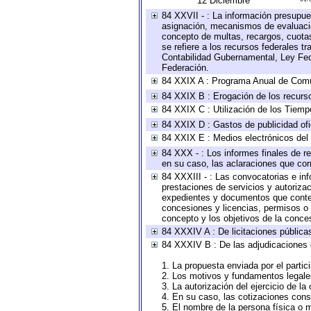
12 Diciembre
84 XXVII - : La información presupue
asignación, mecanismos de evaluación
concepto de multas, recargos, cuotas
se refiere a los recursos federales t
Contabilidad Gubernamental, Ley Fed
Federación.
84 XXIX A : Programa Anual de Comun
84 XXIX B : Erogación de los recursos
84 XXIX C : Utilización de los Tiemp
84 XXIX D : Gastos de publicidad ofic
84 XXIX E : Medios electrónicos del
84 XXX - : Los informes finales de re
en su caso, las aclaraciones que co
84 XXXIII - : Las convocatorias e in
prestaciones de servicios y autoriza
expedientes y documentos que conten
concesiones y licencias, permisos o a
concepto y los objetivos de la conces
84 XXXIV A : De licitaciones públicas
84 XXXIV B : De las adjudicaciones 
1. La propuesta enviada por el partic
2. Los motivos y fundamentos legales
3. La autorización del ejercicio de la
4. En su caso, las cotizaciones con
5. El nombre de la persona física o 