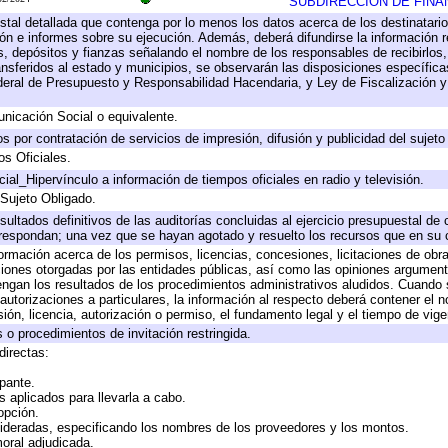
SUBDIRECCION DE FINA
stal detallada que contenga por lo menos los datos acerca de los destinatario
 e informes sobre su ejecución. Además, deberá difundirse la información re
, depósitos y fianzas señalando el nombre de los responsables de recibirlos, 
ransferidos al estado y municipios, se observarán las disposiciones específic
eral de Presupuesto y Responsabilidad Hacendaria, y Ley de Fiscalización y
icación Social o equivalente.
 por contratación de servicios de impresión, difusión y publicidad del sujeto
os Oficiales.
ial_Hipervínculo a información de tiempos oficiales en radio y televisión.
 Sujeto Obligado.
sultados definitivos de las auditorías concluidas al ejercicio presupuestal de 
rrespondan; una vez que se hayan agotado y resuelto los recursos que en su
formación acerca de los permisos, licencias, concesiones, licitaciones de obr
ciones otorgadas por las entidades públicas, así como las opiniones argumento
gan los resultados de los procedimientos administrativos aludidos. Cuando s
utorizaciones a particulares, la información al respecto deberá contener el nom
ión, licencia, autorización o permiso, el fundamento legal y el tiempo de vige
 o procedimientos de invitación restringida.
directas:
ipante.
 aplicados para llevarla a cabo.
 opción.
sideradas, especificando los nombres de los proveedores y los montos.
moral adjudicada.