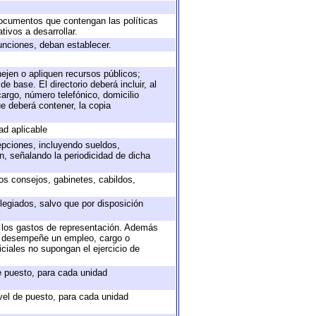
 documentos que contengan las políticas
ivos a desarrollar.
unciones, deban establecer.
nejen o apliquen recursos públicos;
e base. El directorio deberá incluir, al
argo, número telefónico, domicilio
ue deberá contener, la copia
ad aplicable
epciones, incluyendo sueldos,
, señalando la periodicidad de dicha
sos consejos, gabinetes, cabildos,
legiados, salvo que por disposición
o los gastos de representación. Además
ue desempeñe un empleo, cargo o
ciales no supongan el ejercicio de
de puesto, para cada unidad
ivel de puesto, para cada unidad