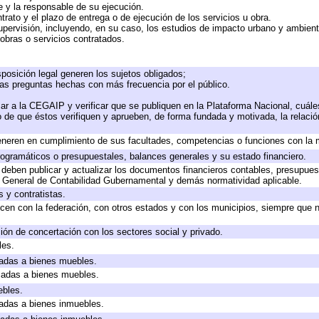
te y la responsable de su ejecución.
trato y el plazo de entrega o de ejecución de los servicios u obra.
upervisión, incluyendo, en su caso, los estudios de impacto urbano y ambien
obras o servicios contratados.
posición legal generen los sujetos obligados;
las preguntas hechas con más frecuencia por el público.
ar a la CEGAIP y verificar que se publiquen en la Plataforma Nacional, cuále
to de que éstos verifiquen y aprueben, de forma fundada y motivada, la relaci
eneren en cumplimiento de sus facultades, competencias o funciones con la 
ogramáticos o presupuestales, balances generales y su estado financiero.
deben publicar y actualizar los documentos financieros contables, presupues
y General de Contabilidad Gubernamental y demás normatividad aplicable.
 y contratistas.
cen con la federación, con otros estados y con los municipios, siempre que 
ión de concertación con los sectores social y privado.
les.
icadas a bienes muebles.
icadas a bienes muebles.
ebles.
icadas a bienes inmuebles.