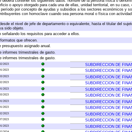
e deberá contener los siguientes datos: nombre de la persona física o denomi
eficio o apoyo otorgado para cada una de ellas, unidad territorial, en su caso
período por concepto de ayudas y subsidios a los sectores económicos y soci
 contribuyentes con homoclave cuando sea persona moral o física con actividad
 desde el nivel de jefe de departamento o equivalente, hasta el titular del suj
a sido objeto.
 señalando los requisitos para acceder a ellos.
y formatos que ofrecen.
e presupuesto asignado anual.
e informes trimestrales de gasto.
e informes trimestrales de gasto.
02/2023
SUBDIRECCION DE FINA
01/2023
SUBDIRECCION DE FINA
03/2023
SUBDIRECCION DE FINA
02/2023
SUBDIRECCION DE FINA
01/2023
SUBDIRECCION DE FINA
03/2023
SUBDIRECCION DE FINA
01/2023
SUBDIRECCION DE FINA
01/2023
SUBDIRECCION DE FINA
02/2023
SUBDIRECCION DE FINA
07/2023
SUBDIRECCION DE FINA
01/2023
SUBDIRECCION DE FINA
02/2024