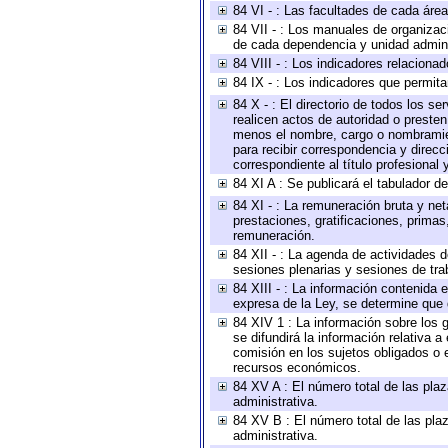
84 VI - : Las facultades de cada área
84 VII - : Los manuales de organizac
de cada dependencia y unidad adminis
84 VIII - : Los indicadores relacion
84 IX - : Los indicadores que permita
84 X - : El directorio de todos los s
realicen actos de autoridad o presten
menos el nombre, cargo o nombramient
para recibir correspondencia y direcc
correspondiente al título profesional
84 XI A : Se publicará el tabulador d
84 XI - : La remuneración bruta y ne
prestaciones, gratificaciones, prima
remuneración.
84 XII - : La agenda de actividades d
sesiones plenarias y sesiones de tra
84 XIII - : La información contenida
expresa de la Ley, se determine que 
84 XIV 1 : La información sobre los
se difundirá la información relativa
comisión en los sujetos obligados o 
recursos económicos.
84 XV A : El número total de las plaz
administrativa.
84 XV B : El número total de las plaz
administrativa.