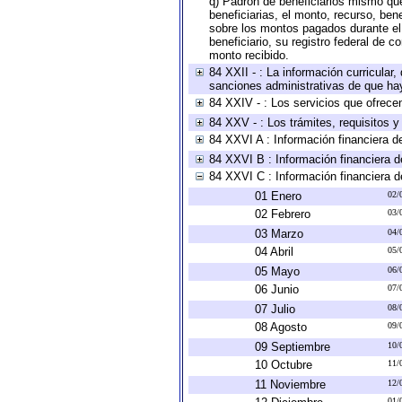
q) Padrón de beneficiarios mismo qu
beneficiarias, el monto, recurso, ben
sobre los montos pagados durante el 
beneficiario, su registro federal de
monto recibido.
84 XXII - : La información curricular,
sanciones administrativas de que hay
84 XXIV - : Los servicios que ofrecen
84 XXV - : Los trámites, requisitos 
84 XXVI A : Información financiera d
84 XXVI B : Información financiera d
84 XXVI C : Información financiera d
01 Enero
02/
02 Febrero
03/
03 Marzo
04/
04 Abril
05/
05 Mayo
06/
06 Junio
07/
07 Julio
08/
08 Agosto
09/
09 Septiembre
10/
10 Octubre
11/
11 Noviembre
12/
01/