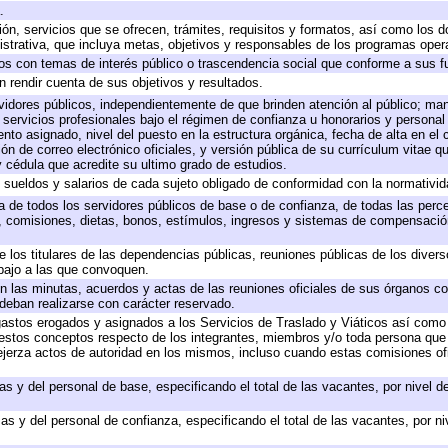
.
ión, servicios que se ofrecen, trámites, requisitos y formatos, así como los
trativa, que incluya metas, objetivos y responsables de los programas operat
ados con temas de interés público o trascendencia social que conforme a sus f
n rendir cuenta de sus objetivos y resultados.
ervidores públicos, independientemente de que brinden atención al público; ma
 servicios profesionales bajo el régimen de confianza u honorarios y personal d
o asignado, nivel del puesto en la estructura orgánica, fecha de alta en el c
ión de correo electrónico oficiales, y versión pública de su currículum vitae q
 y cédula que acredite su ultimo grado de estudios.
e sueldos y salarios de cada sujeto obligado de conformidad con la normativid
ta de todos los servidores públicos de base o de confianza, de todas las perc
s, comisiones, dietas, bonos, estímulos, ingresos y sistemas de compensación
e los titulares de las dependencias públicas, reuniones públicas de los diver
bajo a las que convoquen.
 en las minutas, acuerdos y actas de las reuniones oficiales de sus órganos co
deban realizarse con carácter reservado.
 gastos erogados y asignados a los Servicios de Traslado y Viáticos así com
 a estos conceptos respecto de los integrantes, miembros y/o toda persona q
ejerza actos de autoridad en los mismos, incluso cuando estas comisiones ofi
as y del personal de base, especificando el total de las vacantes, por nivel 
as y del personal de confianza, especificando el total de las vacantes, por n