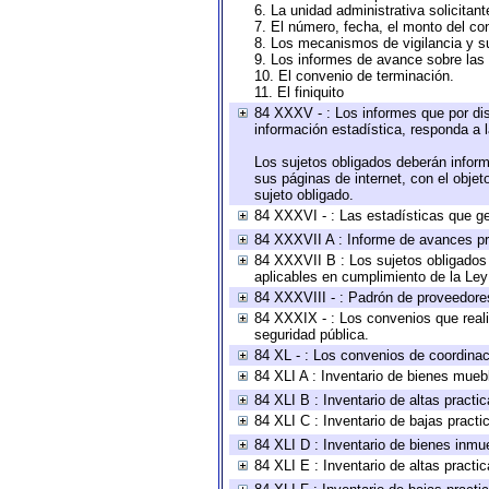
6. La unidad administrativa solicitan
7. El número, fecha, el monto del con
8. Los mecanismos de vigilancia y s
9. Los informes de avance sobre las 
10. El convenio de terminación.
11. El finiquito
84 XXXV - : Los informes que por dis
información estadística, responda a 
Los sujetos obligados deberán inform
sus páginas de internet, con el obje
sujeto obligado.
84 XXXVI - : Las estadísticas que g
84 XXXVII A : Informe de avances pr
84 XXXVII B : Los sujetos obligados 
aplicables en cumplimiento de la Le
84 XXXVIII - : Padrón de proveedores
84 XXXIX - : Los convenios que reali
seguridad pública.
84 XL - : Los convenios de coordinac
84 XLI A : Inventario de bienes mueb
84 XLI B : Inventario de altas pract
84 XLI C : Inventario de bajas pract
84 XLI D : Inventario de bienes inmu
84 XLI E : Inventario de altas pract