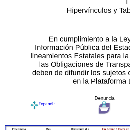
F
Hipervínculos y Ta
En cumplimiento a la Le
Información Pública del Esta
lineamientos Estatales para la
las Obligaciones de Transp
deben de difundir los sujetos 
en la Plataforma 
Denuncia
Expandir
Frac-Inciso
Mes
Registrado el :
En tiempo / Fuera de