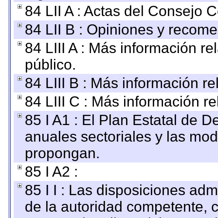
84 LII A : Actas del Consejo C
84 LII B : Opiniones y recom
84 LIII A : Más información r
público.
84 LIII B : Más información r
84 LIII C : Más información r
85 I A1 : El Plan Estatal de D
anuales sectoriales y las mo
propongan.
85 I A2 :
85 I I : Las disposiciones adm
de la autoridad competente, c