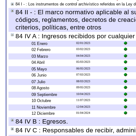
84 I - : Los instrumentos de control archivístico referidos en la Ley
84 II - : El marco normativo aplicable al s
códigos, reglamentos, decretos de creaci
criterios, políticas, entre otros
84 IV A : Ingresos recibidos por cualquier
01 Enero
02/01/2023
02 Febrero
03/02/2023
03 Marzo
04/04/2023
04 Abril
05/03/2023
05 Mayo
06/05/2023
06 Junio
07/03/2023
07 Julio
08/03/2023
08 Agosto
09/05/2023
09 Septiembre
10/04/2023
10 Octubre
11/07/2023
11 Noviembre
12/04/2023
12 Diciembre
01/04/2024
84 IV B : Egresos.
84 IV C : Responsables de recibir, adminis