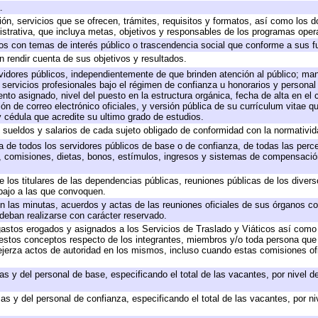
.
ión, servicios que se ofrecen, trámites, requisitos y formatos, así como los
trativa, que incluya metas, objetivos y responsables de los programas operat
ados con temas de interés público o trascendencia social que conforme a sus f
n rendir cuenta de sus objetivos y resultados.
ervidores públicos, independientemente de que brinden atención al público; ma
 servicios profesionales bajo el régimen de confianza u honorarios y personal d
o asignado, nivel del puesto en la estructura orgánica, fecha de alta en el c
ión de correo electrónico oficiales, y versión pública de su currículum vitae q
 y cédula que acredite su ultimo grado de estudios.
e sueldos y salarios de cada sujeto obligado de conformidad con la normativid
ta de todos los servidores públicos de base o de confianza, de todas las perc
s, comisiones, dietas, bonos, estímulos, ingresos y sistemas de compensación
e los titulares de las dependencias públicas, reuniones públicas de los diver
bajo a las que convoquen.
 en las minutas, acuerdos y actas de las reuniones oficiales de sus órganos co
deban realizarse con carácter reservado.
 gastos erogados y asignados a los Servicios de Traslado y Viáticos así com
 a estos conceptos respecto de los integrantes, miembros y/o toda persona q
ejerza actos de autoridad en los mismos, incluso cuando estas comisiones ofi
as y del personal de base, especificando el total de las vacantes, por nivel 
as y del personal de confianza, especificando el total de las vacantes, por n