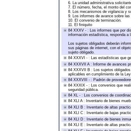
6. La unidad administrativa solicitan
7. El número, fecha, el monto del con
8. Los mecanismos de vigilancia y s
9. Los informes de avance sobre las 
10. El convenio de terminación.
11. El finiquito
84 XXXV - : Los informes que por dis
información estadística, responda a 
Los sujetos obligados deberán inform
sus páginas de internet, con el obje
sujeto obligado.
84 XXXVI - : Las estadísticas que g
84 XXXVII A : Informe de avances pr
84 XXXVII B : Los sujetos obligados 
aplicables en cumplimiento de la Le
84 XXXVIII - : Padrón de proveedores
84 XXXIX - : Los convenios que reali
seguridad pública.
84 XL - : Los convenios de coordinac
84 XLI A : Inventario de bienes mueb
84 XLI B : Inventario de altas pract
84 XLI C : Inventario de bajas pract
84 XLI D : Inventario de bienes inmu
84 XLI E : Inventario de altas pract