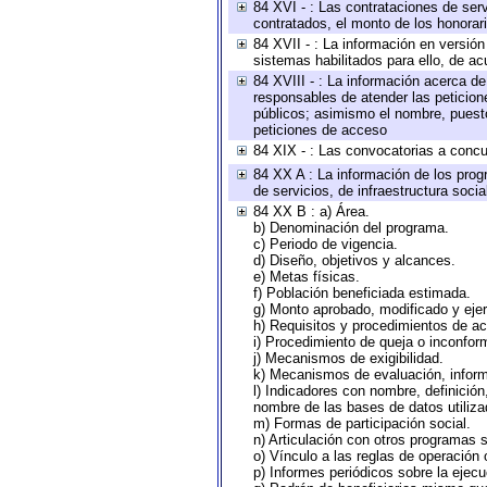
84 XVI - : Las contrataciones de serv
contratados, el monto de los honorari
84 XVII - : La información en versión
sistemas habilitados para ello, de ac
84 XVIII - : La información acerca de
responsables de atender las peticion
públicos; asimismo el nombre, puesto,
peticiones de acceso
84 XIX - : Las convocatorias a concu
84 XX A : La información de los prog
de servicios, de infraestructura socia
84 XX B : a) Área.
b) Denominación del programa.
c) Periodo de vigencia.
d) Diseño, objetivos y alcances.
e) Metas físicas.
f) Población beneficiada estimada.
g) Monto aprobado, modificado y eje
h) Requisitos y procedimientos de a
i) Procedimiento de queja o inconfor
j) Mecanismos de exigibilidad.
k) Mecanismos de evaluación, infor
l) Indicadores con nombre, definició
nombre de las bases de datos utiliza
m) Formas de participación social.
n) Articulación con otros programas s
o) Vínculo a las reglas de operación
p) Informes periódicos sobre la ejecu