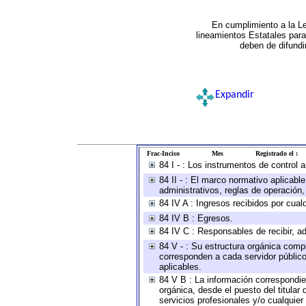
En cumplimiento a la L
lineamientos Estatales par
deben de difundi
Expandir
Frac-Inciso
Mes
Registrado el :
84 I - : Los instrumentos de control 
84 II - : El marco normativo aplicabl
administrativos, reglas de operación, c
84 IV A : Ingresos recibidos por cual
84 IV B : Egresos.
84 IV C : Responsables de recibir, ad
84 V - : Su estructura orgánica compl
corresponden a cada servidor público
aplicables.
84 V B : La información correspondien
orgánica, desde el puesto del titular
servicios profesionales y/o cualquier 