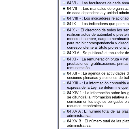
84 VI - : Las facultades de cada área
84 VII - : Los manuales de organizac
de cada dependencia y unidad adminis
84 VIII - : Los indicadores relacion
84 IX - : Los indicadores que permita
84 X - : El directorio de todos los s
realicen actos de autoridad o presten
menos el nombre, cargo o nombramient
para recibir correspondencia y direcc
correspondiente al título profesional
84 XI A : Se publicará el tabulador d
84 XI - : La remuneración bruta y ne
prestaciones, gratificaciones, prima
remuneración.
84 XII - : La agenda de actividades d
sesiones plenarias y sesiones de tra
84 XIII - : La información contenida
expresa de la Ley, se determine que 
84 XIV 1 : La información sobre los
se difundirá la información relativa
comisión en los sujetos obligados o 
recursos económicos.
84 XV A : El número total de las plaz
administrativa.
84 XV B : El número total de las plaz
administrativa.