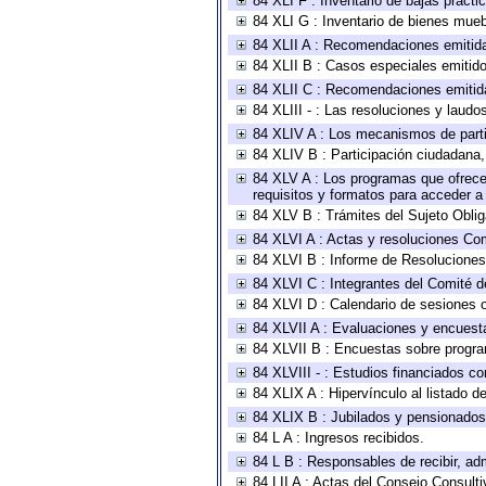
84 XLI F : Inventario de bajas pract
84 XLI G : Inventario de bienes mue
84 XLII A : Recomendaciones emitid
84 XLII B : Casos especiales emitid
84 XLII C : Recomendaciones emitid
84 XLIII - : Las resoluciones y laud
84 XLIV A : Los mecanismos de parti
84 XLIV B : Participación ciudadana
84 XLV A : Los programas que ofrecen
requisitos y formatos para acceder 
84 XLV B : Trámites del Sujeto Obli
84 XLVI A : Actas y resoluciones Co
84 XLVI B : Informe de Resoluciones
84 XLVI C : Integrantes del Comité d
84 XLVI D : Calendario de sesiones o
84 XLVII A : Evaluaciones y encuest
84 XLVII B : Encuestas sobre progr
84 XLVIII - : Estudios financiados co
84 XLIX A : Hipervínculo al listado d
84 XLIX B : Jubilados y pensionados
84 L A : Ingresos recibidos.
84 L B : Responsables de recibir, adm
84 LII A : Actas del Consejo Consulti