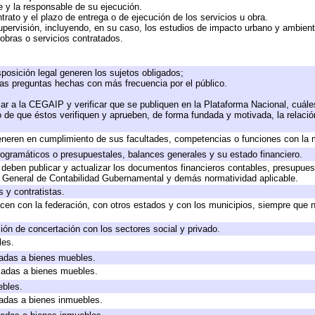
te y la responsable de su ejecución.
trato y el plazo de entrega o de ejecución de los servicios u obra.
upervisión, incluyendo, en su caso, los estudios de impacto urbano y ambien
obras o servicios contratados.
posición legal generen los sujetos obligados;
las preguntas hechas con más frecuencia por el público.
ar a la CEGAIP y verificar que se publiquen en la Plataforma Nacional, cuále
to de que éstos verifiquen y aprueben, de forma fundada y motivada, la relaci
eneren en cumplimiento de sus facultades, competencias o funciones con la 
ogramáticos o presupuestales, balances generales y su estado financiero.
deben publicar y actualizar los documentos financieros contables, presupues
y General de Contabilidad Gubernamental y demás normatividad aplicable.
 y contratistas.
cen con la federación, con otros estados y con los municipios, siempre que 
ión de concertación con los sectores social y privado.
les.
icadas a bienes muebles.
icadas a bienes muebles.
ebles.
icadas a bienes inmuebles.