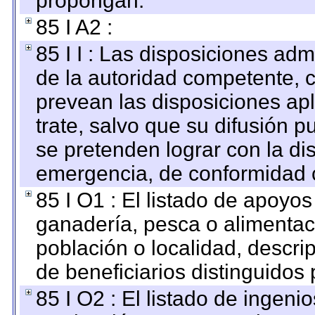
propongan.
85 I A2 :
85 I I : Las disposiciones adm
de la autoridad competente, c
prevean las disposiciones apl
trate, salvo que su difusión
se pretenden lograr con la di
emergencia, de conformidad c
85 I O1 : El listado de apoyo
ganadería, pesca o alimentac
población o localidad, descri
de beneficiarios distinguidos
85 I O2 : El listado de ingen