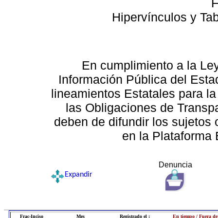
F
Hipervínculos y Ta
En cumplimiento a la Le
Información Pública del Esta
lineamientos Estatales para la
las Obligaciones de Transp
deben de difundir los sujetos 
en la Plataforma 
Denuncia
Expandir
Frac-Inciso
Mes
Registrado el :
En tiempo / Fuera de