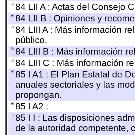
84 LII A : Actas del Consejo C
84 LII B : Opiniones y recom
84 LIII A : Más información r
público.
84 LIII B : Más información r
84 LIII C : Más información r
85 I A1 : El Plan Estatal de D
anuales sectoriales y las mo
propongan.
85 I A2 :
85 I I : Las disposiciones adm
de la autoridad competente, c