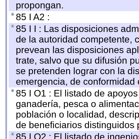
propongan.
85 I A2 :
85 I I : Las disposiciones adm
de la autoridad competente, c
prevean las disposiciones apl
trate, salvo que su difusión
se pretenden lograr con la di
emergencia, de conformidad c
85 I O1 : El listado de apoyo
ganadería, pesca o alimentac
población o localidad, descri
de beneficiarios distinguidos
85 I O2 : El listado de ingen