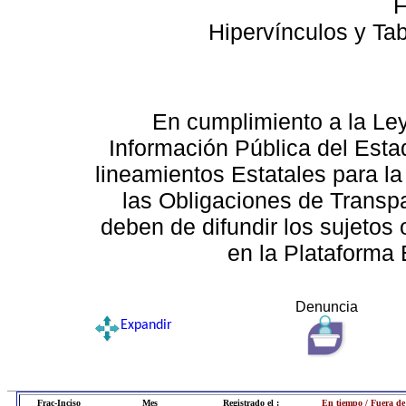
F
Hipervínculos y Ta
En cumplimiento a la Le
Información Pública del Esta
lineamientos Estatales para la
las Obligaciones de Transp
deben de difundir los sujetos 
en la Plataforma 
Denuncia
Expandir
Frac-Inciso
Mes
Registrado el :
En tiempo / Fuera de