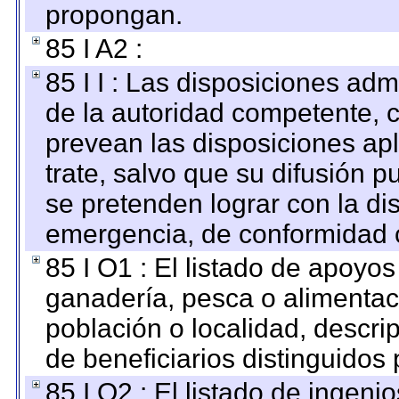
propongan.
85 I A2 :
85 I I : Las disposiciones adm
de la autoridad competente, c
prevean las disposiciones apl
trate, salvo que su difusión
se pretenden lograr con la di
emergencia, de conformidad c
85 I O1 : El listado de apoyo
ganadería, pesca o alimentac
población o localidad, descri
de beneficiarios distinguidos
85 I O2 : El listado de ingen