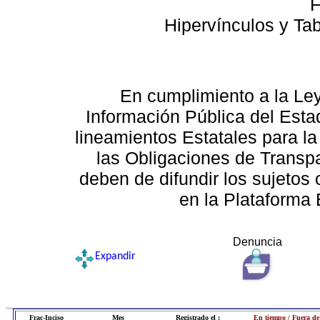
F
Hipervínculos y Ta
En cumplimiento a la Le
Información Pública del Esta
lineamientos Estatales para la
las Obligaciones de Transp
deben de difundir los sujetos 
en la Plataforma 
Denuncia
Expandir
Frac-Inciso
Mes
Registrado el :
En tiempo / Fuera de