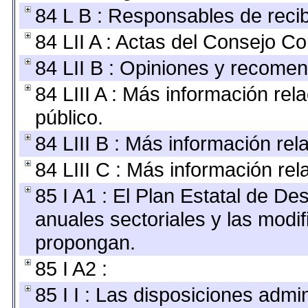
84 L B : Responsables de recibi
84 LII A : Actas del Consejo Co
84 LII B : Opiniones y recome
84 LIII A : Más información re
público.
84 LIII B : Más información re
84 LIII C : Más información re
85 I A1 : El Plan Estatal de De
anuales sectoriales y las modi
propongan.
85 I A2 :
85 I I : Las disposiciones admi