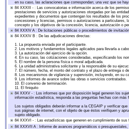
en su caso, las aclaraciones que correspondan; una vez que se hay
84 XXXIII - : Las convocatorias e información acerca de los permisos
prestaciones de servicios y autorizaciones otorgadas por las entida
expedientes y documentos que contengan los resultados de los proce
concesiones y licencias, permisos o autorizaciones a particulares, la
concepto y los objetivos de la concesión, licencia, autorización o pe
84 XXXIV A : De licitaciones públicas o procedimientos de invitación 
84 XXXIV B : De las adjudicaciones directas:
1. La propuesta enviada por el participante.
2. Los motivos y fundamentos legales aplicados para llevarla a cabo
3. La autorización del ejercicio de la opción.
4. En su caso, las cotizaciones consideradas, especificando los no
5. El nombre de la persona física o moral adjudicada.
6. La unidad administrativa solicitante y la responsable de su ejecuc
7. El número, fecha, el monto del contrato y el plazo de entrega o de
8. Los mecanismos de vigilancia y supervisión, incluyendo, en su c
9. Los informes de avance sobre las obras o servicios contratados.
10. El convenio de terminación.
11. El finiquito
84 XXXV - : Los informes que por disposición legal generen los suje
información estadística, responda a las preguntas hechas con más fr
Los sujetos obligados deberán informar a la CEGAIP y verificar que 
sus páginas de internet, con el objeto de que éstos verifiquen y apr
sujeto obligado.
84 XXXVI - : Las estadísticas que generen en cumplimiento de sus 
84 XXXVII A : Informe de avances programáticos o presupuestales, 