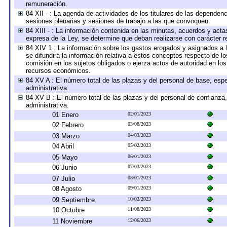
remuneración.
84 XII - : La agenda de actividades de los titulares de las dependen
sesiones plenarias y sesiones de trabajo a las que convoquen.
84 XIII - : La información contenida en las minutas, acuerdos y acta
expresa de la Ley, se determine que deban realizarse con carácter r
84 XIV 1 : La información sobre los gastos erogados y asignados a 
se difundirá la información relativa a estos conceptos respecto de
comisión en los sujetos obligados o ejerza actos de autoridad en lo
recursos económicos.
84 XV A : El número total de las plazas y del personal de base, espe
administrativa.
84 XV B : El número total de las plazas y del personal de confianza,
administrativa.
01 Enero
02/01/2023
02 Febrero
03/08/2023
03 Marzo
04/03/2023
04 Abril
05/02/2023
05 Mayo
06/01/2023
06 Junio
07/03/2023
07 Julio
08/01/2023
08 Agosto
09/01/2023
09 Septiembre
10/02/2023
10 Octubre
11/08/2023
11 Noviembre
12/06/2023