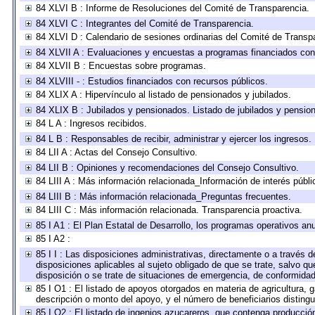
84 XLVI B : Informe de Resoluciones del Comité de Transparencia.
84 XLVI C : Integrantes del Comité de Transparencia.
84 XLVI D : Calendario de sesiones ordinarias del Comité de Transp
84 XLVII A : Evaluaciones y encuestas a programas financiados con
84 XLVII B : Encuestas sobre programas.
84 XLVIII - : Estudios financiados con recursos públicos.
84 XLIX A : Hipervínculo al listado de pensionados y jubilados.
84 XLIX B : Jubilados y pensionados. Listado de jubilados y pensio
84 L A : Ingresos recibidos.
84 L B : Responsables de recibir, administrar y ejercer los ingresos.
84 LII A : Actas del Consejo Consultivo.
84 LII B : Opiniones y recomendaciones del Consejo Consultivo.
84 LIII A : Más información relacionada_Información de interés públi
84 LIII B : Más información relacionada_Preguntas frecuentes.
84 LIII C : Más información relacionada. Transparencia proactiva.
85 I A1 : El Plan Estatal de Desarrollo, los programas operativos a
85 I A2 :
85 I I : Las disposiciones administrativas, directamente o a través 
disposiciones aplicables al sujeto obligado de que se trate, salvo q
disposición o se trate de situaciones de emergencia, de conformida
85 I O1 : El listado de apoyos otorgados en materia de agricultura, 
descripción o monto del apoyo, y el número de beneficiarios distingu
85 I O2 : El listado de ingenios azucareros, que contenga producció