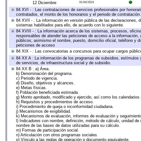
12 Diciembre
01/04/2024
84 XVI - : Las contrataciones de servicios profesionales por honorar
contratados, el monto de los honorarios y el periodo de contratación.
84 XVII - : La información en versión pública de las declaraciones, de
sistemas habilitados para ello, de acuerdo con lo siguiente.
84 XVIII - : La información acerca de los sistemas, procesos, oficina
responsables de atender las peticiones de acceso a la información, 
públicos; asimismo el nombre, puesto, domicilio oficial, teléfono y d
peticiones de acceso
84 XIX - : Las convocatorias a concursos para ocupar cargos públic
84 XX A : La información de los programas de subsidios, estímulos 
de servicios, de infraestructura social y de subsidio.
84 XX B : a) Área.
b) Denominación del programa.
c) Periodo de vigencia.
d) Diseño, objetivos y alcances.
e) Metas físicas.
f) Población beneficiada estimada.
g) Monto aprobado, modificado y ejercido, así como los calendarios
h) Requisitos y procedimientos de acceso.
i) Procedimiento de queja o inconformidad ciudadana.
j) Mecanismos de exigibilidad.
k) Mecanismos de evaluación, informes de evaluación y seguimien
l) Indicadores con nombre, definición, método de cálculo, unidad de
nombre de las bases de datos utilizadas para su cálculo.
m) Formas de participación social.
n) Articulación con otros programas sociales.
o) Vínculo a las reglas de operación o documento equivalente.