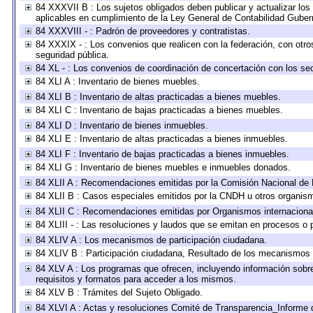
84 XXXVII B : Los sujetos obligados deben publicar y actualizar lo
aplicables en cumplimiento de la Ley General de Contabilidad Gube
84 XXXVIII - : Padrón de proveedores y contratistas.
84 XXXIX - : Los convenios que realicen con la federación, con otr
seguridad pública.
84 XL - : Los convenios de coordinación de concertación con los sec
84 XLI A : Inventario de bienes muebles.
84 XLI B : Inventario de altas practicadas a bienes muebles.
84 XLI C : Inventario de bajas practicadas a bienes muebles.
84 XLI D : Inventario de bienes inmuebles.
84 XLI E : Inventario de altas practicadas a bienes inmuebles.
84 XLI F : Inventario de bajas practicadas a bienes inmuebles.
84 XLI G : Inventario de bienes muebles e inmuebles donados.
84 XLII A : Recomendaciones emitidas por la Comisión Nacional d
84 XLII B : Casos especiales emitidos por la CNDH u otros organis
84 XLII C : Recomendaciones emitidas por Organismos internaciona
84 XLIII - : Las resoluciones y laudos que se emitan en procesos o 
84 XLIV A : Los mecanismos de participación ciudadana.
84 XLIV B : Participación ciudadana, Resultado de los mecanismos d
84 XLV A : Los programas que ofrecen, incluyendo información sobre 
requisitos y formatos para acceder a los mismos.
84 XLV B : Trámites del Sujeto Obligado.
84 XLVI A : Actas y resoluciones Comité de Transparencia_Informe 