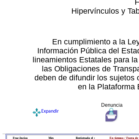
F
Hipervínculos y Ta
En cumplimiento a la Le
Información Pública del Esta
lineamientos Estatales para la
las Obligaciones de Transp
deben de difundir los sujetos 
en la Plataforma 
Denuncia
Expandir
Frac-Inciso
Mes
Registrado el :
En tiempo / Fuera de