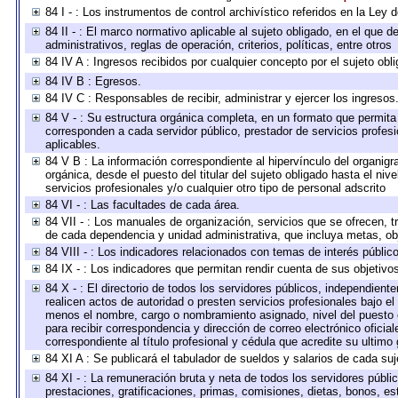
84 I - : Los instrumentos de control archivístico referidos en la Ley
84 II - : El marco normativo aplicable al sujeto obligado, en el que
administrativos, reglas de operación, criterios, políticas, entre otros
84 IV A : Ingresos recibidos por cualquier concepto por el sujeto obl
84 IV B : Egresos.
84 IV C : Responsables de recibir, administrar y ejercer los ingresos
84 V - : Su estructura orgánica completa, en un formato que permita 
corresponden a cada servidor público, prestador de servicios profes
aplicables.
84 V B : La información correspondiente al hipervínculo del organigra
orgánica, desde el puesto del titular del sujeto obligado hasta el ni
servicios profesionales y/o cualquier otro tipo de personal adscrito
84 VI - : Las facultades de cada área.
84 VII - : Los manuales de organización, servicios que se ofrecen, 
de cada dependencia y unidad administrativa, que incluya metas, obj
84 VIII - : Los indicadores relacionados con temas de interés públi
84 IX - : Los indicadores que permitan rendir cuenta de sus objetivo
84 X - : El directorio de todos los servidores públicos, independien
realicen actos de autoridad o presten servicios profesionales bajo el
menos el nombre, cargo o nombramiento asignado, nivel del puesto en
para recibir correspondencia y dirección de correo electrónico oficia
correspondiente al título profesional y cédula que acredite su ultimo
84 XI A : Se publicará el tabulador de sueldos y salarios de cada su
84 XI - : La remuneración bruta y neta de todos los servidores públ
prestaciones, gratificaciones, primas, comisiones, dietas, bonos, e