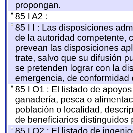
propongan.
85 I A2 :
85 I I : Las disposiciones adm
de la autoridad competente, c
prevean las disposiciones apl
trate, salvo que su difusión
se pretenden lograr con la di
emergencia, de conformidad c
85 I O1 : El listado de apoyo
ganadería, pesca o alimentac
población o localidad, descri
de beneficiarios distinguidos
85 I O2 : El listado de ingen