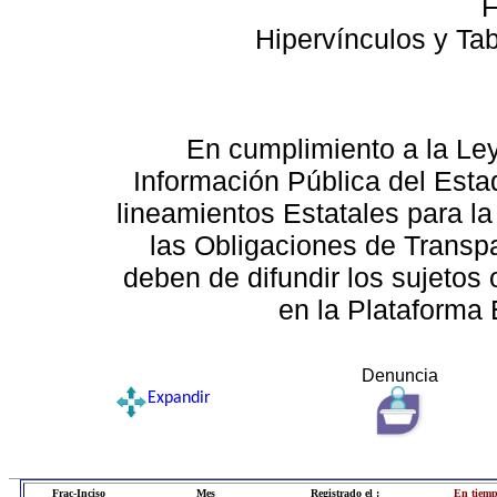
F
Hipervínculos y Ta
En cumplimiento a la Le
Información Pública del Esta
lineamientos Estatales para la
las Obligaciones de Transp
deben de difundir los sujetos 
en la Plataforma 
Denuncia
Expandir
Frac-Inciso
Mes
Registrado el :
En tiemp