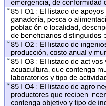
emergencia, de conformidad c
85 I O1 : El listado de apoyos
ganadería, pesca o alimentac
población o localidad, descri
de beneficiarios distinguidos 
85 I O2 : El listado de ingen
producción, costo anual y mun
85 I O3 : El listado de activ
acuacultura, que contenga mu
laboratorios y tipo de activida
85 I O4 : El listado de agro n
productores que reciben incen
contenga objetivo y tipo de in