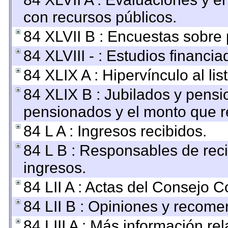
con recursos públicos.
84 XLVII B : Encuestas sobre
84 XLVIII - : Estudios financi
84 XLIX A : Hipervínculo al li
84 XLIX B : Jubilados y pensi
pensionados y el monto que r
84 L A : Ingresos recibidos.
84 L B : Responsables de recib
ingresos.
84 LII A : Actas del Consejo C
84 LII B : Opiniones y recom
84 LIII A : Más información r