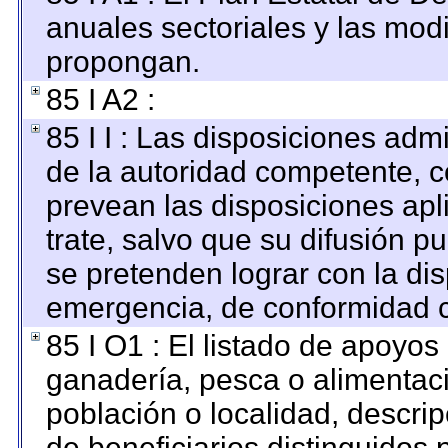
anuales sectoriales y las mod
propongan.
85 I A2 :
85 I I : Las disposiciones adm
de la autoridad competente, c
prevean las disposiciones apl
trate, salvo que su difusión 
se pretenden lograr con la dis
emergencia, de conformidad c
85 I O1 : El listado de apoyos
ganadería, pesca o alimentac
población o localidad, descri
de beneficiarios distinguidos 