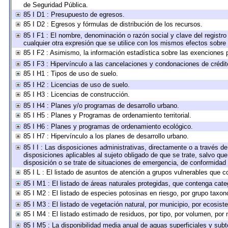
de Seguridad Pública.
85 I D1 : Presupuesto de egresos.
85 I D2 : Egresos y fórmulas de distribución de los recursos.
85 I F1 : El nombre, denominación o razón social y clave del registro
cualquier otra expresión que se utilice con los mismos efectos sobre
85 I F2 : Asimismo, la información estadística sobre las exenciones p
85 I F3 : Hipervínculo a las cancelaciones y condonaciones de crédit
85 I H1 : Tipos de uso de suelo.
85 I H2 : Licencias de uso de suelo.
85 I H3 : Licencias de construcción.
85 I H4 : Planes y/o programas de desarrollo urbano.
85 I H5 : Planes y Programas de ordenamiento territorial.
85 I H6 : Planes y programas de ordenamiento ecológico.
85 I H7 : Hipervínculo a los planes de desarrollo urbano.
85 I I : Las disposiciones administrativas, directamente o a través d
disposiciones aplicables al sujeto obligado de que se trate, salvo qu
disposición o se trate de situaciones de emergencia, de conformidad
85 I L : El listado de asuntos de atención a grupos vulnerables que 
85 I M1 : El listado de áreas naturales protegidas, que contenga cate
85 I M2 : El listado de especies potosinas en riesgo, por grupo taxo
85 I M3 : El listado de vegetación natural, por municipio, por ecosist
85 I M4 : El listado estimado de residuos, por tipo, por volumen, por 
85 I M5 : La disponibilidad media anual de aguas superficiales y subt