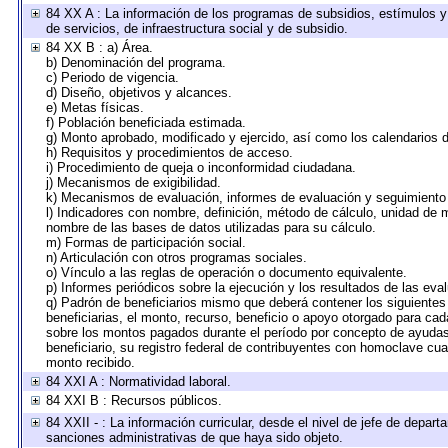
84 XX A : La información de los programas de subsidios, estímulos y
de servicios, de infraestructura social y de subsidio.
84 XX B : a) Área.
b) Denominación del programa.
c) Periodo de vigencia.
d) Diseño, objetivos y alcances.
e) Metas físicas.
f) Población beneficiada estimada.
g) Monto aprobado, modificado y ejercido, así como los calendarios 
h) Requisitos y procedimientos de acceso.
i) Procedimiento de queja o inconformidad ciudadana.
j) Mecanismos de exigibilidad.
k) Mecanismos de evaluación, informes de evaluación y seguimient
l) Indicadores con nombre, definición, método de cálculo, unidad de 
nombre de las bases de datos utilizadas para su cálculo.
m) Formas de participación social.
n) Articulación con otros programas sociales.
o) Vínculo a las reglas de operación o documento equivalente.
p) Informes periódicos sobre la ejecución y los resultados de las eva
q) Padrón de beneficiarios mismo que deberá contener los siguientes
beneficiarias, el monto, recurso, beneficio o apoyo otorgado para cada
sobre los montos pagados durante el período por concepto de ayudas 
beneficiario, su registro federal de contribuyentes con homoclave cu
monto recibido.
84 XXI A : Normatividad laboral.
84 XXI B : Recursos públicos.
84 XXII - : La información curricular, desde el nivel de jefe de depart
sanciones administrativas de que haya sido objeto.