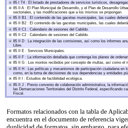
85 I T4 : El listado de prestadores de servicios turísticos, desagrega
85 II A : El Plan Municipal de Desarrollo, y el Plan de Desarrollo Ur
sectoriales, y las modificaciones que a los mismos se propongan.
85 II B1 : El contenido de las gacetas municipales, las cuales debe
85 II B2 : El contenido de las gacetas municipales, las cuales debe
85 II C1 : Calendario de sesiones del Cabildo.
85 II C2 : Calendario de sesiones del Cabildo.
85 II D : La integración de las comisiones, así como los informes anu
Libre.
85 II E : Servicios Municipales.
85 II F : La información detallada que contenga los planes de ordenami
85 II G : Los montos recibidos por concepto de multas, así como el no
85 II H : Las políticas y mecanismos de participación ciudadana en l
como, en la toma de decisiones de sus dependencias y entidades púb
85 II I : Estudios de factibilidad ecológica.
85 II J : Previo convenio de colaboración administrativa, la informaci
las Demarcaciones Territoriales del Distrito Federal, especificando 
Fiscal.
Formatos relacionados con la tabla de Aplica
encuentra en el
documento de referencia
vigen
duplicidad de formatos, sin embargo, para ef