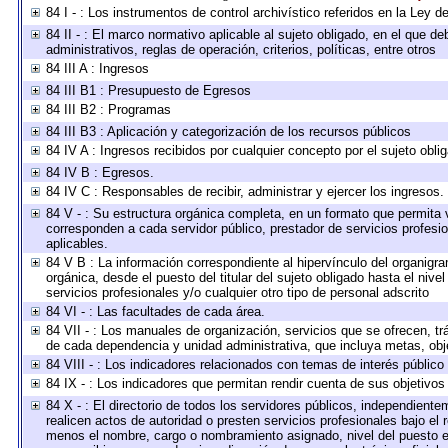
84 I - : Los instrumentos de control archivístico referidos en la Ley 
84 II - : El marco normativo aplicable al sujeto obligado, en el que 
administrativos, reglas de operación, criterios, políticas, entre otros
84 III A : Ingresos
84 III B1 : Presupuesto de Egresos
84 III B2 : Programas
84 III B3 : Aplicación y categorización de los recursos públicos
84 IV A : Ingresos recibidos por cualquier concepto por el sujeto obli
84 IV B : Egresos.
84 IV C : Responsables de recibir, administrar y ejercer los ingresos.
84 V - : Su estructura orgánica completa, en un formato que permita v
corresponden a cada servidor público, prestador de servicios profesi
aplicables.
84 V B : La información correspondiente al hipervínculo del organigram
orgánica, desde el puesto del titular del sujeto obligado hasta el niv
servicios profesionales y/o cualquier otro tipo de personal adscrito
84 VI - : Las facultades de cada área.
84 VII - : Los manuales de organización, servicios que se ofrecen, t
de cada dependencia y unidad administrativa, que incluya metas, obje
84 VIII - : Los indicadores relacionados con temas de interés públic
84 IX - : Los indicadores que permitan rendir cuenta de sus objetivos
84 X - : El directorio de todos los servidores públicos, independient
realicen actos de autoridad o presten servicios profesionales bajo el 
menos el nombre, cargo o nombramiento asignado, nivel del puesto en 