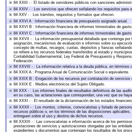
84 XXIII - : El listado de servidores públicos con sanciones administr
84 XXIV - : Los servicios que ofrecen señalando los requisitos para a
84 XXV - : Los trámites, requisitos y formatos que ofrecen.
84 XXVI A : Información financiera de presupuesto asignado anual.
84 XXVI B : Información financiera de informes trimestrales de gasto
84 XXVI C : Información financiera de informes trimestrales de gasto
84 XXVII - : La información presupuestal detallada que contenga por 
asignación, mecanismos de evaluación e informes sobre su ejecución.
concepto de multas, recargos, cuotas, depósitos y fianzas señalando e
se refiere a los recursos federales transferidos al estado y municipi
Contabilidad Gubernamental, Ley Federal de Presupuesto y Responsab
Federación.
84 XXVIII - : La información relativa a la deuda pública, en términos 
84 XXIX A : Programa Anual de Comunicación Social o equivalente.
84 XXIX B : Erogación de los recursos por contratación de servicios d
84 XXIX E : Medios electrónicos del Sujeto Obligado.
84 XXX - : Los informes finales de resultados definitivos de las audit
en su caso, las aclaraciones que correspondan; una vez que se haya
84 XXXI - : El resultado de la dictaminación de los estados financiero
84 XXXII - : Los montos, criterios, convocatorias y listado de person
recursos públicos o, en los términos de las disposiciones aplicables
entreguen sobre el uso y destino de dichos recursos.
84 XXXIII - : Las convocatorias e información acerca de los permisos
prestaciones de servicios y autorizaciones otorgadas por las entidad
expedientes y documentos que contengan los resultados de los proced