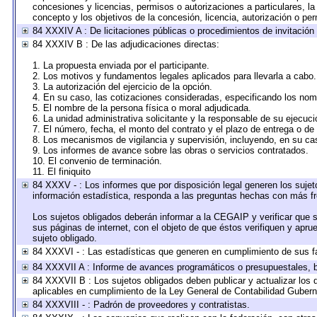
concesiones y licencias, permisos o autorizaciones a particulares, la 
concepto y los objetivos de la concesión, licencia, autorización o per
84 XXXIV A : De licitaciones públicas o procedimientos de invitación 
84 XXXIV B : De las adjudicaciones directas:
1. La propuesta enviada por el participante.
2. Los motivos y fundamentos legales aplicados para llevarla a cabo.
3. La autorización del ejercicio de la opción.
4. En su caso, las cotizaciones consideradas, especificando los nom
5. El nombre de la persona física o moral adjudicada.
6. La unidad administrativa solicitante y la responsable de su ejecuci
7. El número, fecha, el monto del contrato y el plazo de entrega o de 
8. Los mecanismos de vigilancia y supervisión, incluyendo, en su ca
9. Los informes de avance sobre las obras o servicios contratados.
10. El convenio de terminación.
11. El finiquito
84 XXXV - : Los informes que por disposición legal generen los sujet
información estadística, responda a las preguntas hechas con más fre
Los sujetos obligados deberán informar a la CEGAIP y verificar que s
sus páginas de internet, con el objeto de que éstos verifiquen y apru
sujeto obligado.
84 XXXVI - : Las estadísticas que generen en cumplimiento de sus f
84 XXXVII A : Informe de avances programáticos o presupuestales, b
84 XXXVII B : Los sujetos obligados deben publicar y actualizar los
aplicables en cumplimiento de la Ley General de Contabilidad Guber
84 XXXVIII - : Padrón de proveedores y contratistas.