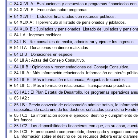
84 XLVII A : Evaluaciones y encuestas a programas financiados con 
84 XLVII B : Encuestas sobre programas.
84 XLVIII - : Estudios financiados con recursos públicos.
84 XLIX A : Hipervínculo al listado de pensionados y jubilados.
84 XLIX B : Jubilados y pensionados. Listado de jubilados y pension
84 L A : Ingresos recibidos.
84 L B : Responsables de recibir, administrar y ejercer los ingresos.
84 LI A : Donaciones en dinero realizadas.
84 LI B : Donaciones en especie.
84 LII A : Actas del Consejo Consultivo.
84 LII B : Opiniones y recomendaciones del Consejo Consultivo.
84 LIII A : Más información relacionada_Información de interés públic
84 LIII B : Más información relacionada_Preguntas frecuentes.
84 LIII C : Más información relacionada. Transparencia proactiva.
85 I A1 : El Plan Estatal de Desarrollo, los programas operativos an
85 I A2 :
85 I B : Previo convenio de colaboración administrativa, la informació
especificando cada uno de los destinos señalados para dicho Fondo e
85 I C1 : La información sobre el ejercicio, destino y cumplimiento 
los fondos.
85 I C2 : Las disponibilidades financieras con que, en su caso, cuent
85 I C3 : El presupuesto comprometido, devengado y pagado correspond
La información sobre el destino de los recursos deberá estar claramen