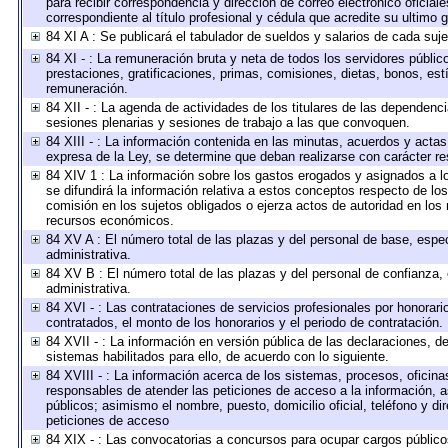
para recibir correspondencia y dirección de correo electrónico oficial
correspondiente al título profesional y cédula que acredite su ultimo 
84 XI A : Se publicará el tabulador de sueldos y salarios de cada suj
84 XI - : La remuneración bruta y neta de todos los servidores públi
prestaciones, gratificaciones, primas, comisiones, dietas, bonos, es
remuneración.
84 XII - : La agenda de actividades de los titulares de las dependenc
sesiones plenarias y sesiones de trabajo a las que convoquen.
84 XIII - : La información contenida en las minutas, acuerdos y actas
expresa de la Ley, se determine que deban realizarse con carácter r
84 XIV 1 : La información sobre los gastos erogados y asignados a l
se difundirá la información relativa a estos conceptos respecto de 
comisión en los sujetos obligados o ejerza actos de autoridad en los
recursos económicos.
84 XV A : El número total de las plazas y del personal de base, espec
administrativa.
84 XV B : El número total de las plazas y del personal de confianza, 
administrativa.
84 XVI - : Las contrataciones de servicios profesionales por honorari
contratados, el monto de los honorarios y el periodo de contratación.
84 XVII - : La información en versión pública de las declaraciones, de 
sistemas habilitados para ello, de acuerdo con lo siguiente.
84 XVIII - : La información acerca de los sistemas, procesos, oficinas
responsables de atender las peticiones de acceso a la información, a
públicos; asimismo el nombre, puesto, domicilio oficial, teléfono y di
peticiones de acceso
84 XIX - : Las convocatorias a concursos para ocupar cargos público