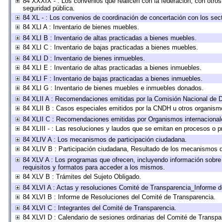
84 XXXIX - : Los convenios que realicen con la federación, con otro
seguridad pública.
84 XL - : Los convenios de coordinación de concertación con los sect
84 XLI A : Inventario de bienes muebles.
84 XLI B : Inventario de altas practicadas a bienes muebles.
84 XLI C : Inventario de bajas practicadas a bienes muebles.
84 XLI D : Inventario de bienes inmuebles.
84 XLI E : Inventario de altas practicadas a bienes inmuebles.
84 XLI F : Inventario de bajas practicadas a bienes inmuebles.
84 XLI G : Inventario de bienes muebles e inmuebles donados.
84 XLII A : Recomendaciones emitidas por la Comisión Nacional de
84 XLII B : Casos especiales emitidos por la CNDH u otros organism
84 XLII C : Recomendaciones emitidas por Organismos internacional
84 XLIII - : Las resoluciones y laudos que se emitan en procesos o p
84 XLIV A : Los mecanismos de participación ciudadana.
84 XLIV B : Participación ciudadana, Resultado de los mecanismos de
84 XLV A : Los programas que ofrecen, incluyendo información sobre l
requisitos y formatos para acceder a los mismos.
84 XLV B : Trámites del Sujeto Obligado.
84 XLVI A : Actas y resoluciones Comité de Transparencia_Informe d
84 XLVI B : Informe de Resoluciones del Comité de Transparencia.
84 XLVI C : Integrantes del Comité de Transparencia.
84 XLVI D : Calendario de sesiones ordinarias del Comité de Transpa