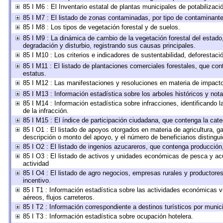
85 I M6 : El Inventario estatal de plantas municipales de potabilizaci
85 I M7 : El listado de zonas contaminadas, por tipo de contaminante 
85 I M8 : Los tipos de vegetación forestal y de suelos.
85 I M9 : La dinámica de cambio de la vegetación forestal del estado
degradación y disturbio, registrando sus causas principales.
85 I M10 : Los criterios e indicadores de sustentabilidad, deforestac
85 I M11 : El listado de plantaciones comerciales forestales, que cont
estatus.
85 I M12 : Las manifestaciones y resoluciones en materia de impacto
85 I M13 : Información estadística sobre los arboles históricos y not
85 I M14 : Información estadística sobre infracciones, identificando l
de la infracción.
85 I M15 : El índice de participación ciudadana, que contenga la cat
85 I O1 : El listado de apoyos otorgados en materia de agricultura, g
descripción o monto del apoyo, y el número de beneficiarios distingui
85 I O2 : El listado de ingenios azucareros, que contenga producción
85 I O3 : El listado de activos y unidades económicas de pesca y acu
actividad
85 I O4 : El listado de agro negocios, empresas rurales y productores
incentivo.
85 I T1 : Información estadística sobre las actividades económicas v
aéreos, flujos carreteros.
85 I T2 : Información correspondiente a destinos turísticos por munici
85 I T3 : Información estadística sobre ocupación hotelera.