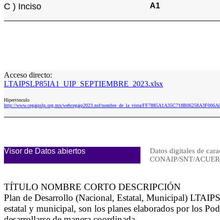
C ) Inciso
A1
Acceso directo:
LTAIPSLP85IA1_UIP_SEPTIEMBRE_2023.xlsx
Hipervinculo
http://www.cegaipslp.org.mx/webcegaip2023.nsf/nombre_de_la_vista/FF7885A1A35C718B06258A3F0
Visor de Datos abiertos
Datos digitales de cara
CONAIP/SNT/ACUERD
TÍTULO NOMBRE CORTO DESCRIPCIÓN
Plan de Desarrollo (Nacional, Estatal, Municipal) LTAIPSL
estatal y municipal, son los planes elaborados por los Pod
desarrollarse de manera coordinada