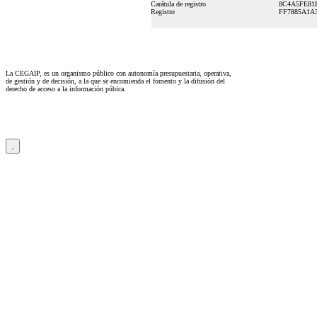
Carátula de registro
8C4A5FE81
Registro
FF7885A1A
La CEGAIP, es un organismo público con autonomía presupuestaria, operativa,
de gestión y de decisión, a la que se encomienda el fomento y la difusión del
derecho de acceso a la información púbica.