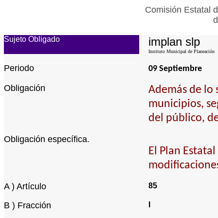
Comisión Estatal d
d
Sujeto Obligado
implan slp
Instituto Municipal de Planeación
Periodo
09 Septiembre
Obligación
Además de lo s
municipios, s
del público, d
Obligación específica.
El Plan Estatal
modificacione
A ) Artículo
85
B ) Fracción
I