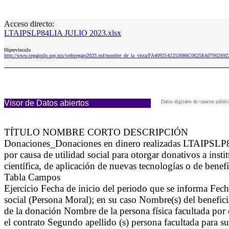
Acceso directo:
LTAIPSLP84LIA JULIO 2023.xlsx
Hipervinculo
http://www.cegaipslp.org.mx/webcegaip2023.nsf/nombre_de_la_vista/FA4092542253086C06258A070026
Visor de Datos abiertos
Datos digitales de caracter púb
TÍTULO NOMBRE CORTO DESCRIPCIÓN
Donaciones_Donaciones en dinero realizadas LTAIPSLP84LI
por causa de utilidad social para otorgar donativos a insti
científica, de aplicación de nuevas tecnologías o de benef
Tabla Campos
Ejercicio Fecha de inicio del periodo que se informa Fech
social (Persona Moral); en su caso Nombre(s) del benefici
de la donación Nombre de la persona física facultada por e
el contrato Segundo apellido (s) persona facultada para s