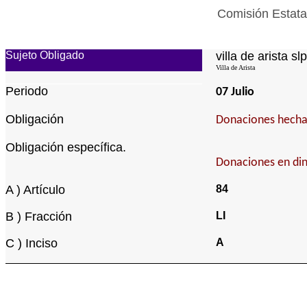
Comisión Estata
Sujeto Obligado
villa de arista slp
Villa de Arista
Periodo
07 Julio
Obligación
Donaciones hechas
Obligación específica.
Donaciones en din
A ) Artículo
84
B ) Fracción
LI
C ) Inciso
A