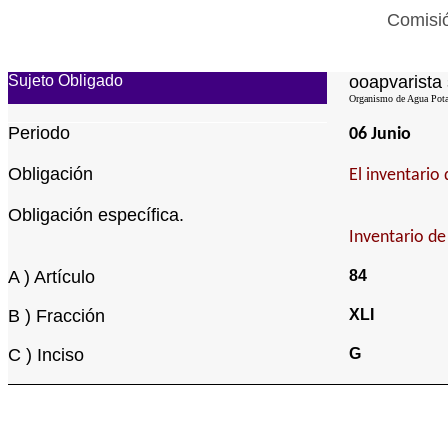
Comisió
Sujeto Obligado
ooapvarista 
Organismo de Agua Potab
Periodo
06 Junio
Obligación
El inventario
Obligación específica.
Inventario d
A ) Artículo
84
B ) Fracción
XLI
C ) Inciso
G