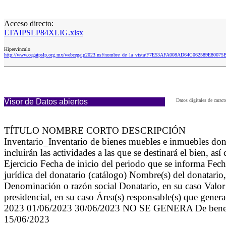
Acceso directo:
LTAIPSLP84XLIG.xlsx
Hipervinculo
http://www.cegaipslp.org.mx/webcegaip2023.nsf/nombre_de_la_vista/F7E53AFA008AD64C062589E80075
Visor de Datos abiertos
Datos digitales de cara
TÍTULO NOMBRE CORTO DESCRIPCIÓN
Inventario_Inventario de bienes muebles e inmuebles do
incluirán las actividades a las que se destinará el bien,
Ejercicio Fecha de inicio del periodo que se informa Fech
jurídica del donatario (catálogo) Nombre(s) del donatario
Denominación o razón social Donatario, en su caso Valor
presidencial, en su caso Área(s) responsable(s) que gener
2023 01/06/2023 30/06/2023 NO SE GENERA De be
15/06/2023