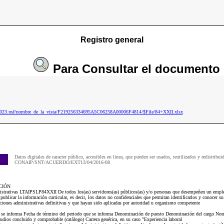
Registro general
Para
Consultar
el documento
p2023.nsf/nombre_de_la_vista/F219256334695A5C06258A00006F4814/$File/84+XXII.xlsx
Datos digitales de caracter público, accesibles en linea, que pueden ser usados, reutilizados y redistribui
CONAIP/SNT/ACUERDO/EXT13/04/2016-08
CIÓN
nistrativas LTAIPSLP84XXII De todos los(as) servidores(as) públicos(as) y/o personas que desempeñen un emple
publicar la información curricular, es decir, los datos no confidenciales que permitan identificarlos y conocer su 
anciones administrativas definitivas y que hayan sido aplicadas por autoridad u organismo competente
ue se informa Fecha de término del periodo que se informa Denominación de puesto Denominación del cargo Nom
dios concluido y comprobable (catálogo) Carrera genérica, en su caso "Experiencia laboral