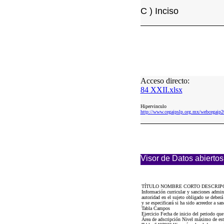
C ) Inciso
Acceso directo:
84 XXII.xlsx
Hipervinculo
http://www.cegaipslp.org.mx/webcegai
Visor de Datos abiertos
TÍTULO NOMBRE CORTO DESCRIP
Información curricular y sanciones admi
autoridad en el sujeto obligado se deberá 
y se especificará si ha sido acreedor a s
Tabla Campos
Ejercicio Fecha de inicio del periodo q
Área de adscripción Nivel máximo de estu