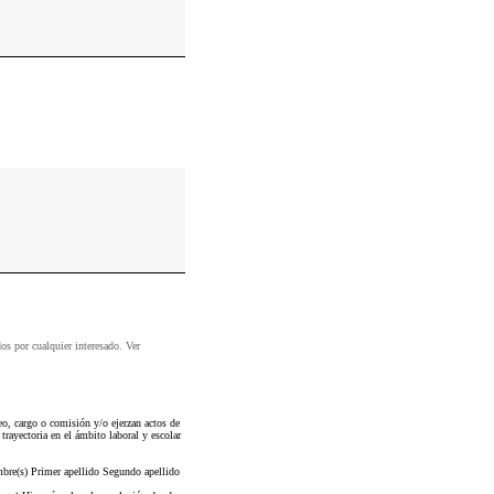
dos por cualquier interesado. Ver
o, cargo o comisión y/o ejerzan actos de
trayectoria en el ámbito laboral y escolar
bre(s) Primer apellido Segundo apellido