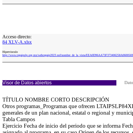
Acceso directo:
84 XLV-A.xlsx
Hipervinculo
http://www.cegaipslp.org.mx/webcegaip2023.nsf/nombre_de_la_vista/EEA0D96AA73F373406258A0600569
Visor de Datos abiertos
Dato
TÍTULO NOMBRE CORTO DESCRIPCIÓN
Otros programas_Programas que ofrecen LTAIPSLP84XLVA S
generales de un plan nacional, estatal o regional y munici
Tabla Campos
Ejercicio Fecha de inicio del periodo que se informa Fec
asignado al programa, en su caso Origen de los recursos, 