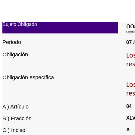
Sujeto Obligado
oo
Organi
Periodo
07 J
Obligación
Lo
re
Obligación específica.
Lo
re
A ) Artículo
84
B ) Fracción
XL
C ) Inciso
A