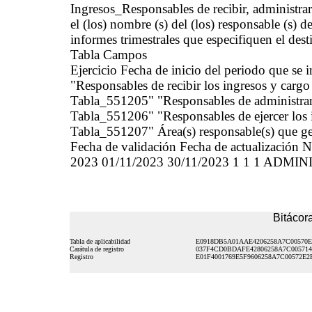
Ingresos_Responsables de recibir, administr
el (los) nombre (s) del (los) responsable (s) de
informes trimestrales que especifiquen el dest
Tabla Campos
Ejercicio Fecha de inicio del periodo que se
"Responsables de recibir los ingresos y cargo
Tabla_551205" "Responsables de administrar 
Tabla_551206" "Responsables de ejercer los 
Tabla_551207" Área(s) responsable(s) que gen
Fecha de validación Fecha de actualización N
2023 01/11/2023 30/11/2023 1 1 1 ADMI
Bitácora
Tabla de aplicabilidad
E0918DB5A01AAE4206258A7C00570E
Carátula de registro
037F4CD0BDAFE42806258A7C00571
Registro
E01F4001769E5F9606258A7C00572E2