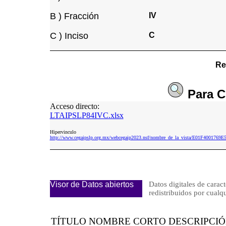
B ) Fracción
IV
C ) Inciso
C
Re
Para
C
Acceso directo:
LTAIPSLP84IVC.xlsx
Hipervinculo
http://www.cegaipslp.org.mx/webcegaip2023.nsf/nombre_de_la_vista/E01F40017
Visor de Datos abiertos
Datos digitales de caract
redistribuidos por cu
TÍTULO NOMBRE CORTO DESCRIPCI